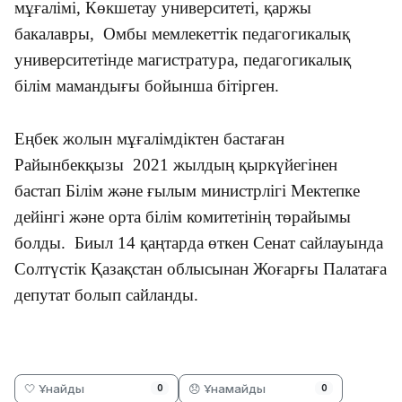
мұғалімі, Көкшетау университеті, қаржы
бакалавры, Омбы мемлекеттік педагогикалық
университетінде магистратура, педагогикалық
білім мамандығы бойынша бітірген.
Еңбек жолын мұғалімдіктен бастаған
Райынбекқызы 2021 жылдың қыркүйегінен
бастап Білім және ғылым министрлігі Мектепке
дейінгі және орта білім комитетінің төрайымы
болды. Биыл 14 қаңтарда өткен Сенат сайлауында
Солтүстік Қазақстан облысынан Жоғарғы Палатаға
депутат болып сайланды.
🤍 Ұнайды
😞 Ұнамайды
0
0