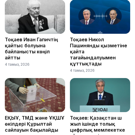
Тоқаев Иван Гапичтің
Тоқаев Никол
қайтыс болуына
Пашинянды қызметіне
байланысты көңіл
қайта
айтты
тағайындалуымен
құттықтады
4 тамыз, 2026
4 тамыз, 2026
ЕҚЫҰ, ТМД және ҰҚШҰ
Тоқаев: Қазақстан үш
өкілдері Құрылтай
жыл ішінде толық
сайлауын бақылайды
цифрлық мемлекетке