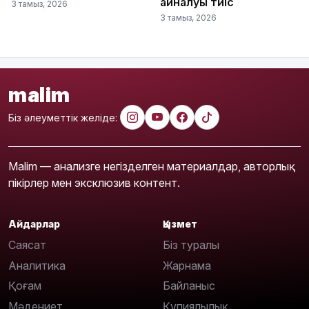
айналуы тиіс
3 тамыз, 2026
3 тамыз, 2026
malim
Біз әлеуметтік желіде:
Malim — анализге негізделген материалдар, авторлық
пікірлер мен эксклюзив контент.
Айдарлар
Қызмет
Саясат
Біз туралы
Аналитика
Жарнама
Қоғам
Байланыс
Мәдениет
Құпиялылық