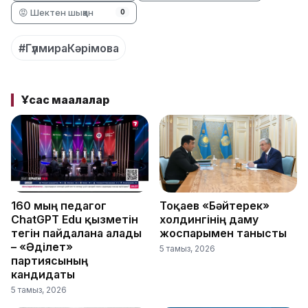
😡 Шектен шыққан
0
#ГүлмираКәрімова
Ұқсас мақалалар
160 мың педагог
Тоқаев «Бәйтерек»
ChatGPT Edu қызметін
холдингінің даму
тегін пайдалана алады
жоспарымен танысты
– «Әділет»
5 тамыз, 2026
партиясының
кандидаты
5 тамыз, 2026