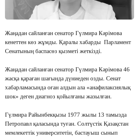
Жаңадан сайланған сенатор Гүлмира Кәрімова
кенеттен көз жұмды. Қаралы хабарды Парламент
Сенатының баспасөз қызметі жеткізді.
Жаңадан сайланған сенатор Гүлмира Кәрімова 46
жасқа қараған шағында дүниеден озды. Сенат
хабарламасында оған алдын ала «анафилаксиялық
шок» деген диагноз қойылғаны жазылған.
Гүлмира Райынбекқызы 1977 жылы 13 тамызда
Петропавл қаласында туған. Солтүстік Қазақстан
мемлекеттік университетін, бастауыш сынып