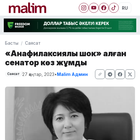
RU
Басты
Саясат
«Анафилаксиялық шок» алған
сенатор көз жұмды
27 қаңтар, 2023
•
Malim Админ
Саясат