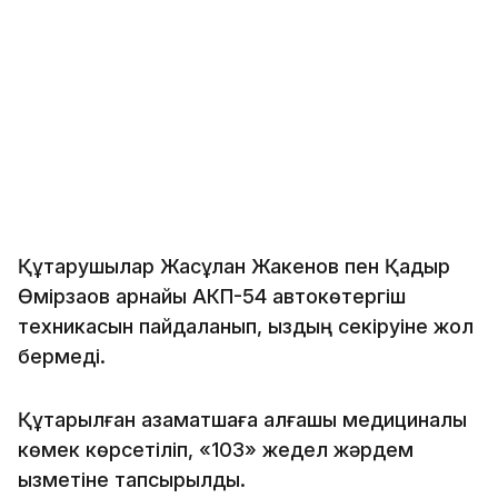
Құтқарушылар Жасұлан Жакенов пен Қадыр
Өмірзақов арнайы АКП-54 автокөтергіш
техникасын пайдаланып, қыздың секіруіне жол
бермеді.
Құтқарылған азаматшаға алғашқы медициналық
көмек көрсетіліп, «103» жедел жәрдем
қызметіне тапсырылды.