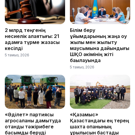
2 млрд теңгенің
Білім беру
несиелік алаяқтығы: 21
ұйымдарының жаңа оқу
адамға түрме жазасы
жылы мен жылыту
кесілді
маусымына дайындығы
ШҚО әкімінің жіті
5 тамыз, 2026
бақылауында
5 тамыз, 2026
«Әділет» партиясы
«Қазақмыс»
агросаланы дамытуда
Қазақстандағы ең терең
отандық тәжірибеге
шахта оқпанының
басымдық беруді
құрылысын бастады