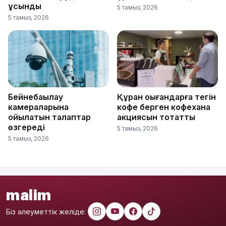
ұсынды
5 тамыз, 2026
5 тамыз, 2026
Бейнебақылау
Құран оқығандарға тегін
камераларына
кофе берген кофехана
қойылатын талаптар
акциясын тоқтатты
өзгереді
5 тамыз, 2026
5 тамыз, 2026
malim
Біз әлеуметтік желіде: