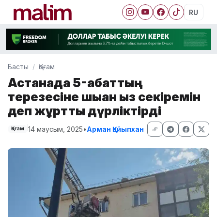
RU
Басты
Қоғам
Астанада 5-қабаттың
терезесіне шыққан қыз секіремін
деп жұртты дүрліктірді
14 маусым, 2025
•
Арман Қайыпхан
Қоғам