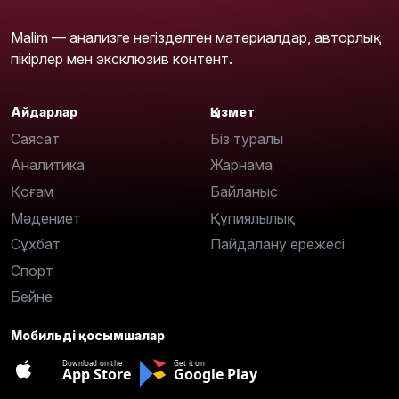
Malim — анализге негізделген материалдар, авторлық
пікірлер мен эксклюзив контент.
Айдарлар
Қызмет
Саясат
Біз туралы
Аналитика
Жарнама
Қоғам
Байланыс
Мәдениет
Құпиялылық
Сұхбат
Пайдалану ережесі
Спорт
Бейне
Мобильді қосымшалар
Download on the
Get it on
App Store
Google Play