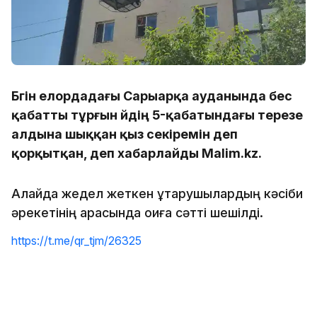
Бүгін елордадағы Сарыарқа ауданында бес
қабатты тұрғын үйдің 5-қабатындағы терезе
алдына шыққан қыз секіремін деп
қорқытқан, деп хабарлайды Malim.kz.
Алайда жедел жеткен құтқарушылардың кәсіби
әрекетінің арқасында оқиға сәтті шешілді.
https://t.me/qr_tjm/26325