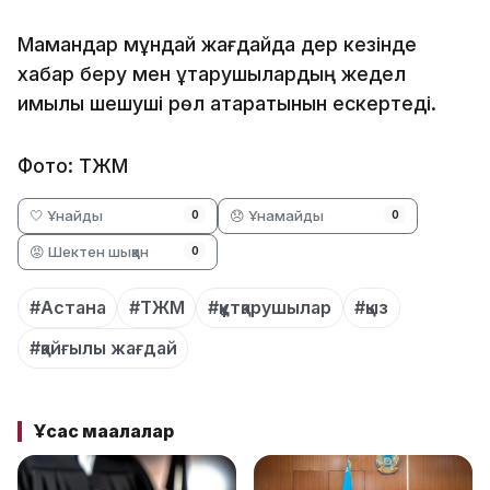
Мамандар мұндай жағдайда дер кезінде
хабар беру мен құтқарушылардың жедел
қимылы шешуші рөл атқаратынын ескертеді.
Фото: ТЖМ
🤍 Ұнайды
😞 Ұнамайды
0
0
😡 Шектен шыққан
0
#Астана
#ТЖМ
#құтқарушылар
#қыз
#қайғылы жағдай
Ұқсас мақалалар