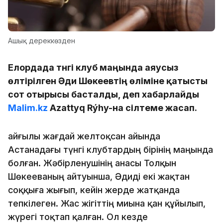
Ашық дереккөзден
Елордада түнгі клуб маңында аяусыз
өлтірілген Әди Шөкеевтің өліміне қатысты
сот отырысы басталды, деп хабарлайды
Malim.kz
Azattyq Rýhy-на сілтеме жасап.
Қайғылы жағдай желтоқсан айында
Астанадағы түнгі клубтардың бірінің маңында
болған. Жәбірленушінің анасы Толқын
Шөкееваның айтуынша, Әдиді екі жақтан
соққыға жығып, кейін жерде жатқанда
тепкілеген. Жас жігіттің миына қан құйылып,
жүрегі тоқтап қалған. Ол кезде