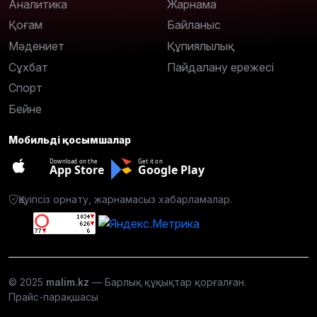
Аналитика
Жарнама
Қоғам
Байланыс
Мәдениет
Құпиялылық
Сұхбат
Пайдалану ережесі
Спорт
Бейне
Мобильді қосымшалар
Download on the
Get it on
App Store
Google Play
Қауіпсіз орнату, жарнамасыз хабарламалар.
© 2025
malim.kz
— Барлық құқықтар қорғалған.
Прайс-парақшасы