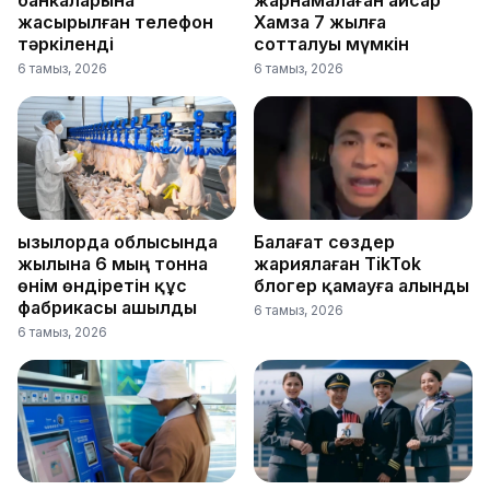
банкаларына
жарнамалаған Қайсар
жасырылған телефон
Хамза 7 жылға
тәркіленді
сотталуы мүмкін
6 тамыз, 2026
6 тамыз, 2026
Қызылорда облысында
Балағат сөздер
жылына 6 мың тонна
жариялаған TikTok
өнім өндіретін құс
блогер қамауға алынды
фабрикасы ашылды
6 тамыз, 2026
6 тамыз, 2026