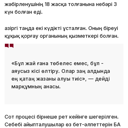
жәбірленушінің 18 жасқа толғанына небәрі 3
күн болған еді.
Қазіргі таңда екі күдікті ұсталған. Оның біреуі
құқық қорғау органының қызметкері болған.
«Бұл жай ғана төбелес емес, бұл -
аяусыз кісі өлтіру. Олар заң алдында
ең қатаң жазаны алуы тиіс», — дейді
марқұмның анасы.
Сот процесі бірнеше рет кейінге шегерілген.
Себебі айыпталушылар өз бет-әлпеттерін БАҚ