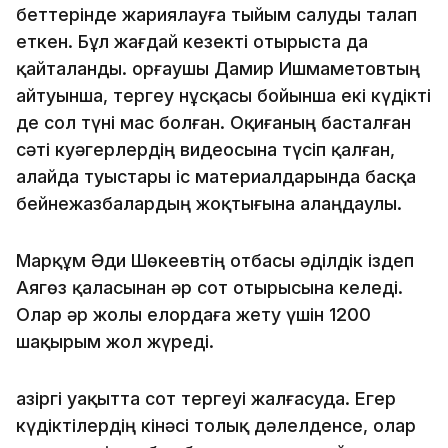
беттерінде жариялауға тыйым салуды талап
еткен. Бұл жағдай кезекті отырыста да
қайталанды. Қорғаушы Дамир Ишмаметовтың
айтуынша, тергеу нұсқасы бойынша екі күдікті
де сол түні мас болған. Оқиғаның басталған
сәті куәгерлердің видеосына түсіп қалған,
алайда туыстары іс материалдарында басқа
бейнежазбалардың жоқтығына алаңдаулы.
Марқұм Әди Шөкеевтің отбасы әділдік іздеп
Аягөз қаласынан әр сот отырысына келеді.
Олар әр жолы елордаға жету үшін 1200
шақырым жол жүреді.
Қазіргі уақытта сот тергеуі жалғасуда. Егер
күдіктілердің кінәсі толық дәлелденсе, олар