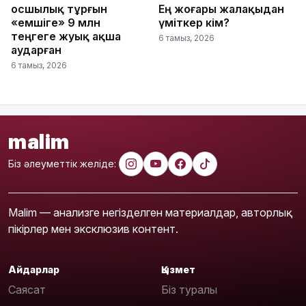
Қосшылық тұрғын
Ең жоғары жалақыдан
«емшіге» 9 млн
үміткер кім?
теңгеге жуық ақша
6 тамыз, 2026
аударған
6 тамыз, 2026
malim
Біз әлеуметтік желіде:
Malim — анализге негізделген материалдар, авторлық
пікірлер мен эксклюзив контент.
Айдарлар
Қызмет
Саясат
Біз туралы