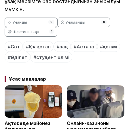
ұзақ мерзімге бас бостандығынан айырылуы
мүмкін.
🤍 Ұнайды
😞 Ұнамайды
0
0
😡 Шектен шыққан
1
#Сот
#Қазақстан
#заң
#Астана
#қоғам
#Әділет
#студент өлімі
Ұқсас мақалалар
Ақтөбеде майонез
Онлайн-казиноны