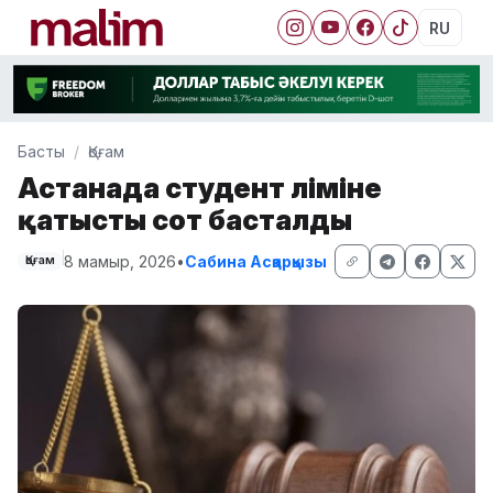
RU
Басты
Қоғам
Астанада студент өліміне
қатысты сот басталды
8 мамыр, 2026
•
Сабина Асқарқызы
Қоғам