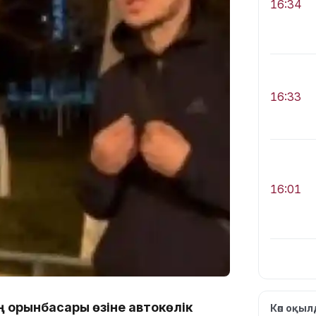
16:34
16:33
16:01
15:33
ің орынбасары өзіне автокөлік
Көп оқы