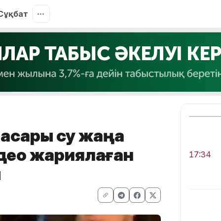
Сұқбат
басары су жаңа
идео жариялаған
17:34
ы