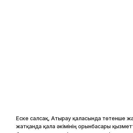
Еске салсақ, Атырау қаласында төтенше жағ
жатқанда қала әкімінің орынбасары қызмет