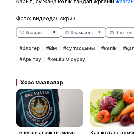
барып, су жаңа көлік таңдап жүргенін
жазған
Фото: видеодан скрин
🤍 Ұнайды
😞 Ұнамайды
😡 Шектен 
0
0
#блогер
#Әкім
#су тасқыны
#көлік
#қа
#Арытау
#кешірім сұрау
Ұқсас мақалалар
Телефон алаяқтығының
Қазақстанда қияр