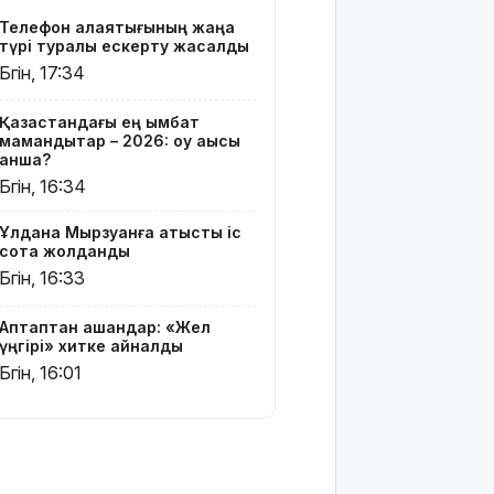
жатыр
Телефон алаяқтығының жаңа
түрі туралы ескерту жасалды
Грант
Бүгін, 17:34
иегерлерінің
тізімі
Қазақстандағы ең қымбат
шықты
мамандықтар – 2026: оқу ақысы
қанша?
Белгілі
Бүгін, 16:34
блогер
Астанада
Ұлдана Мырзуанға қатысты іс
былапыт
сотқа жолданды
сөз
Бүгін, 16:33
айтқаны
үшін
қамауға
Аптаптан қашқандар: «Жел
алынды
үңгірі» хитке айналды
Бүгін, 16:01
Мектеп
оқушылары
енді БЖБ
мен ТЖБ
тапсыра