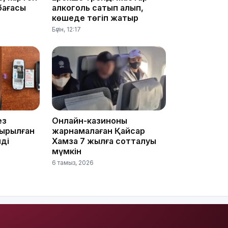
10:25
бағасы
алкоголь сатып алып,
көшеде төгіп жатыр
Бүгін, 12:17
10:05
ез
Онлайн-казиноны
ырылған
жарнамалаған Қайсар
ді
Хамза 7 жылға сотталуы
мүмкін
6 тамыз, 2026
09:53