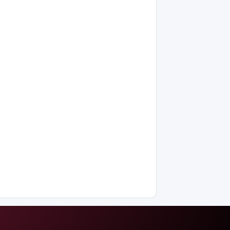
жүздеген
рейс
тоқтатылды
Испанияның
Сеута
қаласына
өтуге
әрекеттенген
100-ге
жуық
мигрант
қаза тапты
14
қыркүйектен
бастап
тұрғын үй
кезегіне
тұру
тәртібі
өзгереді: