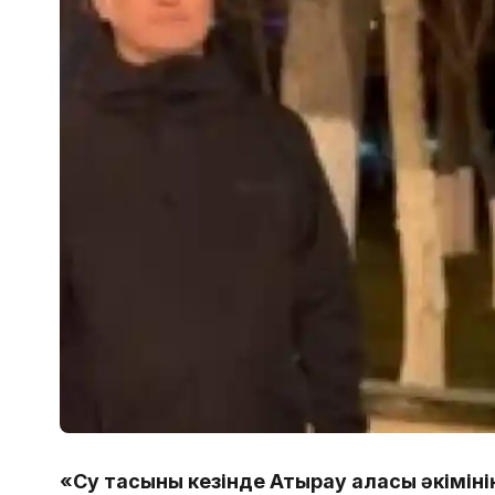
«Су тасқыны кезінде Атырау қаласы әкімін