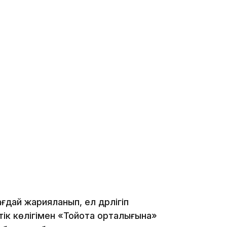
12:17
11:23
11:20
дай жарияланып, ел дүрлігіп
тік көлігімен «Тойота орталығына»