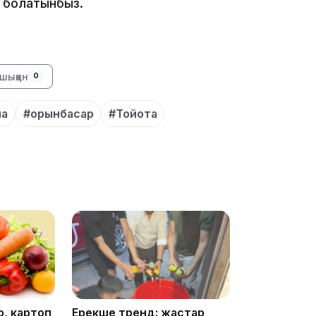
болатынбыз.
шыққан
0
10:53
ла
#орынбасар
#Тойота
10:35
, картоп
Ерекше тренд: жастар