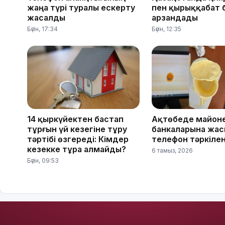
жаңа түрі туралы ескерту
пен қырыққабат 
жасалды
арзандады
Бүгін, 17:34
Бүгін, 12:35
14 қыркүйектен бастап
Ақтөбеде майон
тұрғын үй кезегіне тұру
банкаларына жас
тәртібі өзгереді: Кімдер
телефон тәркілен
кезекке тұра алмайды?
6 тамыз, 2026
Бүгін, 09:53