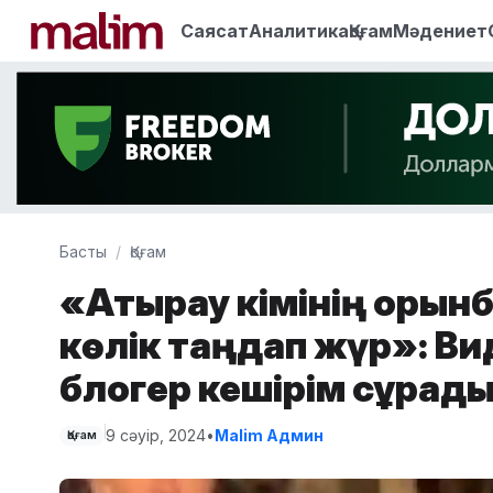
Саясат
Аналитика
Қоғам
Мәдениет
Басты
Қоғам
«Атырау әкімінің орын
көлік таңдап жүр»: В
блогер кешірім сұрад
9 сәуір, 2024
•
Malim Админ
Қоғам