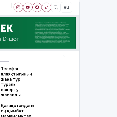
RU
Телефон
алаяқтығының
жаңа түрі
туралы
ескерту
жасалды
Қазақстандағы
ең қымбат
мамандықтар