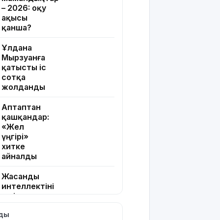
– 2026: оқу
ақысы
қанша?
Ұлдана
Мырзуанға
қатысты іс
сотқа
жолданды
Аптаптан
қашқандар:
«Жел
үңгірі»
хитке
айналды
Жасанды
интеллектіні
өшіруге
міндеттейтін
лды
болып