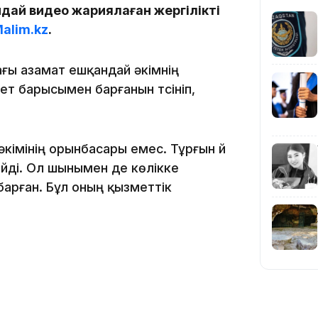
дай видео жариялаған жергілікті
alim.kz
.
15:04
ғы азамат ешқандай әкімнің
т барысымен барғанын түсініп,
кімінің орынбасары емес. Тұрғын үй
14:10
ді. Ол шынымен де көлікке
барған. Бұл оның қызметтік