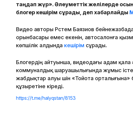
таңдап жүр». Әлеуметтік желілерде осын
блогер кешірім сұрады, деп хабарлайды
M
Видео авторы Рүстем Баязиов бейнежазбада
орынбасары емес екенін, автосалонға қызме
көпшілік алдында
кешірім
сұрады.
Блогердің айтуынша, видеодағы адам қала ә
коммуналдық шаруашылығында жұмыс істей
жабдықтар алуы үшін «Тойота орталығына» 
құзыретіне кіреді.
https://t.me/halyqstan/8153