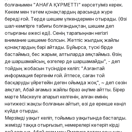
болғанымен "АНАҒА ҚҰРМЕТТІ" көрсетуіміз керек.
Көкем мен тәтем қонақтардың арасында жүре
береді ғой. Төрде шешем үлкендермен отырады. (Өзі
шал-кемпірге табиғы болғандықтан, шешем деп
отырғаны әжесі еді). Сенің тарапыңнан негізгі
внимание шешеме болсын. Жетпіс жылдық жайлы
қонақтардың бәрі айтады. Бұйырса, түскі бірде
бастаймыз, бес жарым, алтыларда аяқтаймыз. Өзің
де шаршамайсың, өзгелер де шаршамайды", - деп
тойдың жобасын түсіндіре келіп: "Азғантай
информация бергенім ғой. Әйтпесе, саған той
басқаруды үйретейін деген ойымда жоқ", ~ деп сөзін
аяқтап, Абай ағамыз жайлы біраз әңгіме айтты. Бірер
мәрте Мәскеуге апарып келгенін, алған емінің
нәтижесі жақсы болғанын айтып, өзі де ерекше көңіл
күйде отырды.
Мерзімді уақыт келіп, тойымыз уақытында басталды.
Әжемізді таққа отырғызып, немерелері көтеріп кірді
той залына. Абай ағам мен Ямалиға тәтем соңынан