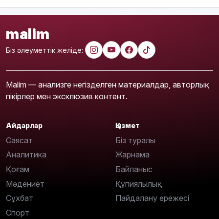
malim
Біз әлеуметтік желіде:
Malim — анализге негізделген материалдар, авторлық
пікірлер мен эксклюзив контент.
Айдарлар
Қызмет
Саясат
Біз туралы
Аналитика
Жарнама
Қоғам
Байланыс
Мәдениет
Құпиялылық
Сұхбат
Пайдалану ережесі
Спорт