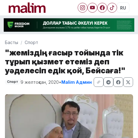
RU
Басты
Спорт
"Әжеміздің ғасыр тойында тік
тұрып қызмет етеміз деп
уәделесіп едік қой, Бейсаға!"
9 желтоқсан, 2020
•
Malim Админ
Спорт