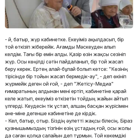
- Әй, батыр, жүр кабинетке. Екеуіміз ақылдасып, бір
той өткізіп жіберейік. Ағамды Мәскеуден алып
келдім. Тағы бір емін алды. Қазір өзін жақсы сезініп
жүр. Осы көңілді сәтін пайдаланып, бір той жасап
беру керек. Ертең алай-бұлай болып кетсе: "Көзінің
тірісінде бір тойын жасап бермедік-ау", - деп өкініп
жүрмейік деген ой ғой, - деп "Жетісу-Медиа"
ғимаратының алдынан мені ертіп, кабинетіне қарай
келе жатып, екеуіміз өткізетін тойдың жайын айтып
үлгерді. Кеудесін тік ұстап, алшаң басқан жүрісімен
әне-міне дегенше кабинетіне де кірдік.
- Кел, батыр, отыр. Біздің әулетті жақсы білесің. Біраз
қуанышымыздың тізгінін өзің ұстадың ғой, осы жолы
да саған қолқа салайын деп тұрмын. Той көкемдікі