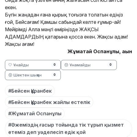
екен.
Бүгін жаңадан ғана қырық тоғызға толатын едіңіз
ғой, Бейсағам! Қамшы сабындай келте ғұмыр-ай!
Мейірімді Алла мәңгі өміріңізде ЖАҚСЫ
АДАМДАРДЫҢ қатарына қосса екен. Жақсы адам!
Жақсы ағам!
Жұматай Оспанұлы, ақын
🤍 Ұнайды
😞 Ұнамайды
0
0
😡 Шектен шыққан
0
#Бейсен Құранбек
#Бейсен Құранбек жайлы естелік
#Жұматай Оспанұлы
#Әжеміздің ғасыр тойында тік тұрып қызмет
етеміз деп уәделесіп едік қой