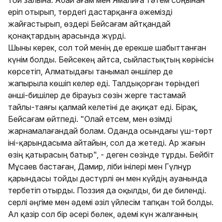
еріп отырып, төрдегі дастарқанға әжемізді
жайғастырып, өздері Бейсағам айтқандай
қонақтардың арасында жүрді.
Шыны керек, сол той менің де ерекше шабыттанған
күнім болды. Бейсекең айтса, сыйластықтың көрінісін
көрсетіп, Алматыдағы танымал әншілер де
жапырыла көшіп келер еді. Талдықорған төріндегі
әнші-бишілер де бірауыз сөзін жерге тастамай
тайлы-таяғы қалмай келетіні де ақиқат еді. Бірақ,
Бейсағам өйтпеді. "Олай етсем, мен өзімді
жарнамалағандай болам. Оданда осындағы үш-төрт
іні-қарындасыма айтайын, сол да жетеді. Ар жағын
өзің қатырасың батыр", - деген сөзінде тұрды. Бейбіт
Мұсаев бастаған, Дамир, Әліби інілері мен Гүлнұр
қарындасы тойды дәстүрлі ән мен күйдің ауанында
тербетіп отырды. Поззия да оқылды, би де биленді.
Әсерлі әңгіме мен әдемі әзіл үйлесім тапқан той болды.
Ал қазір сол бір әсері бөлек, әдемі күн жалғанның