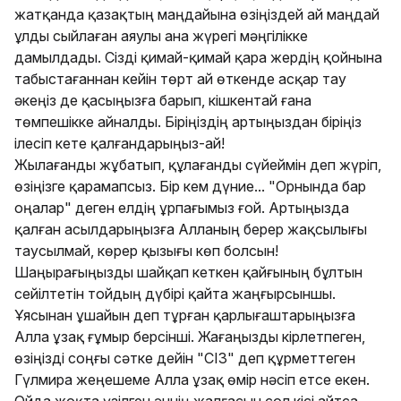
жатқанда қазақтың маңдайына өзіңіздей ай маңдай
ұлды сыйлаған аяулы ана жүрегі мәңгілікке
дамылдады. Сізді қимай-қимай қара жердің қойнына
табыстағаннан кейін төрт ай өткенде асқар тау
әкеңіз де қасыңызға барып, кішкентай ғана
төмпешікке айналды. Біріңіздің артыңыздан біріңіз
ілесіп кете қалғандарыңыз-ай!
Жылағанды жұбатып, құлағанды сүйеймін деп жүріп,
өзіңізге қарамапсыз. Бір кем дүние... "Орнында бар
оңалар" деген елдің ұрпағымыз ғой. Артыңызда
қалған асылдарыңызға Алланың берер жақсылығы
таусылмай, көрер қызығы көп болсын!
Шаңырағыңызды шайқап кеткен қайғының бұлтын
сейілтетін тойдың дүбірі қайта жаңғырсыншы.
Ұясынан ұшайын деп тұрған қарлығаштарыңызға
Алла ұзақ ғұмыр берсінші. Жағаңызды кірлетпеген,
өзіңізді соңғы сәтке дейін "СІЗ" деп құрметтеген
Гүлмира жеңешеме Алла ұзақ өмір нәсіп етсе екен.
Ойда жоқта үзілген әннің жалғасын сол кісі айтса