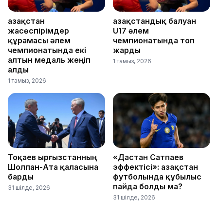
Қазақстан
Қазақстандық балуан
жасөспірімдер
U17 әлем
құрамасы әлем
чемпионатында топ
чемпионатында екі
жарды
алтын медаль жеңіп
1 тамыз, 2026
алды
1 тамыз, 2026
Тоқаев Қырғызстанның
«Дастан Сатпаев
Шолпан-Ата қаласына
эффектісі»: Қазақстан
барды
футболында құбылыс
пайда болды ма?
31 шілде, 2026
31 шілде, 2026