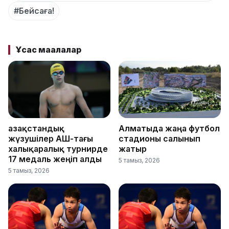
#Бейсаға!
Ұқсас мақалалар
Қазақстандық
Алматыда жаңа футбол
жүзушілер АҚШ-тағы
стадионы салынып
халықаралық турнирде
жатыр
17 медаль жеңіп алды
5 тамыз, 2026
5 тамыз, 2026