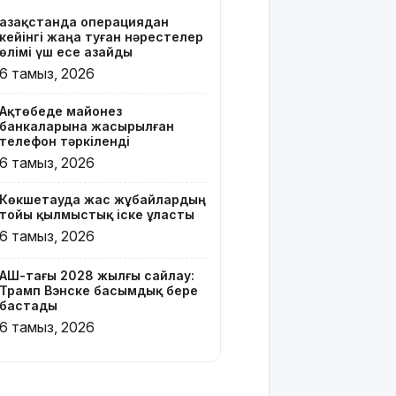
Қазақстанда операциядан
Онлайн-
кейінгі жаңа туған нәрестелер
казиноны
өлімі үш есе азайды
жарнамалаған
6 тамыз, 2026
Қайсар
Хамза 7
Ақтөбеде майонез
жылға
банкаларына жасырылған
сотталуы
телефон тәркіленді
мүмкін
6 тамыз, 2026
Қызылорда
Көкшетауда жас жұбайлардың
облысында
тойы қылмыстық іске ұласты
жылына 6
6 тамыз, 2026
мың тонна
өнім
өндіретін
АҚШ-тағы 2028 жылғы сайлау:
Трамп Вэнске басымдық бере
құс
бастады
фабрикасы
6 тамыз, 2026
ашылды
Балағат
сөздер