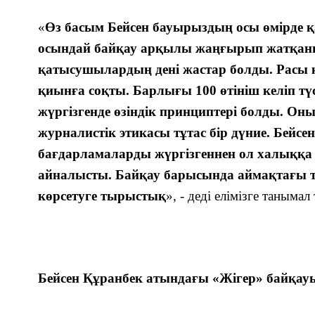
«
Өз басым Бейсен бауырыздың осы өмірде қа
осындай ба
й
қау арқылы жаңғырып жатқан
қатысушылардың дені жастар болды. Расы 
қиынға соқты. Барлығы 100 өтініш келіп түс
жүргізгенде өзіндік принциптері болды. Оны
журналистік этикасы тұтас бір дүние. Бейсен 
бағдарламаларды жүргізгеннен ол халыққ
айналысты. Байқау барысында аймақтағы ті
көрсетуге тырыстық
», - деді елімізге таным
Бейсен Құранбек атындағы «Жігер» байқау