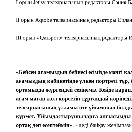
І орын Jetisy телеарнасының редакторы Сәния Б
ІІ орын Aqtobe телеарнасының редакторы Ерла
ІІІ орын «Qazsport» телеарнасының редакторы 
«
Бейсен ағамыздың бейнесі есімізде мәңгі қ
ағамыздың кабинетінде үлкен портреті тұр, б
ортамызда жүргендей сезінеміз. Кейде қарап,
ағам маған жол көрсетіп тұрғандай көрінеді
телеарнасының ұжымы өте ұйымшыл болды
құрмет. Ұйымдастырушыларға алғысымды б
ортақ деп есептеймін
», - деді байқау жеңімпаз