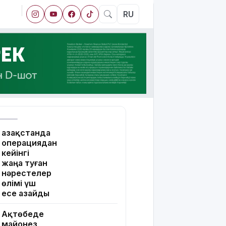
RU
Қазақстанда
операциядан
кейінгі
жаңа туған
нәрестелер
өлімі үш
есе азайды
Ақтөбеде
майонез