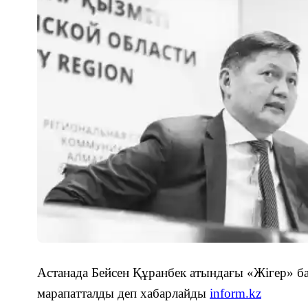
Астанада
Бейсен Құранбек атындағы «Жігер» б
марапатталды
деп хабарлайды
inform.kz