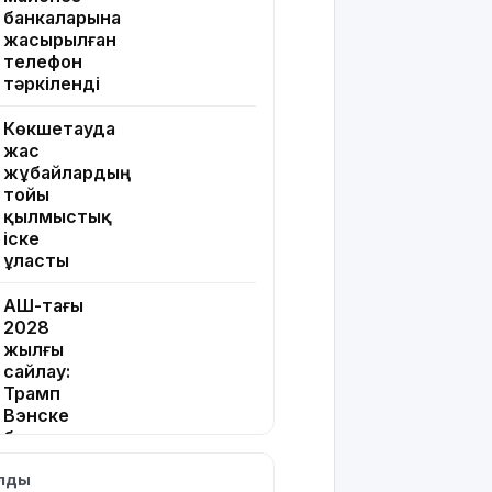
банкаларына
жасырылған
телефон
тәркіленді
Көкшетауда
жас
жұбайлардың
тойы
қылмыстық
іске
ұласты
АҚШ-тағы
2028
жылғы
сайлау:
Трамп
Вэнске
басымдық
бере
ылды
бастады