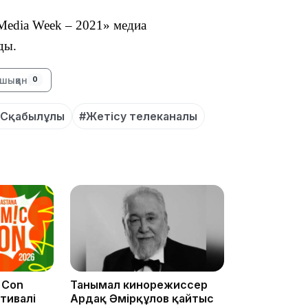
 Media Week – 2021» медиа
ды.
шыққан
0
 Сқабылұлы
#Жетісу телеканалы
17:17
16:37
 Con
Танымал кинорежиссер
тивалі
Ардақ Әмірқұлов қайтыс