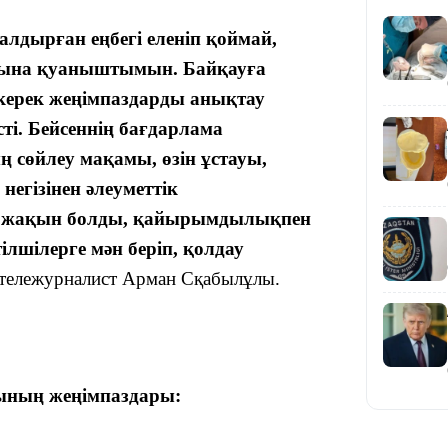
лдырған еңбегі еленіп қоймай,
ына қуаныштымын. Байқауға
керек жеңімпаздарды анықтау
19:36
ті. Бейсеннің бағдарлама
ң сөйлеу мақамы, өзін ұстауы,
негізінен әлеуметтік
а жақын болды, қайырымдылықпен
лшілерге мән беріп, қолдау
ал тележурналист Арман Сқабылұлы.
19:10
ының жеңімпаздары: