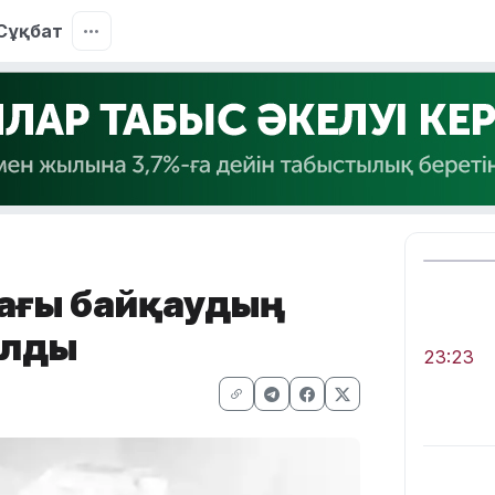
Сұқбат
дағы байқаудың
алды
23:23