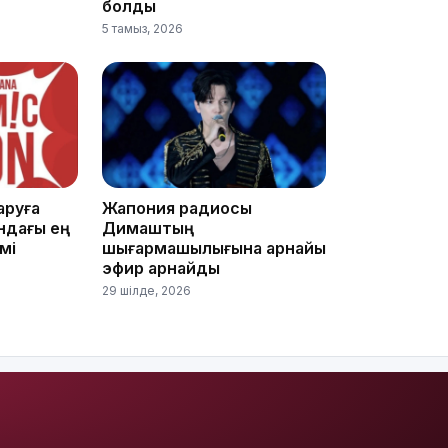
болды
5 тамыз, 2026
16:01
15:59
аруға
Жапония радиосы
ндағы ең
Димаштың
імі
шығармашылығына арнайы
эфир арнайды
29 шілде, 2026
15:25