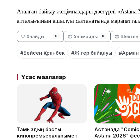
Аталған байқау жеңімпаздары дәстүрлі «Astana
апталығының ашылуы салтанатында марапаттал
🤍 Ұнайды
😞 Ұнамайды
😡 Шектен 
0
0
#Бейсен Құранбек
#Жігер байқауы
#Арман
Ұқсас мақалалар
Тамыздың басты
Астанада "Comic
кинопремьераларымен
Astana 2026" фес