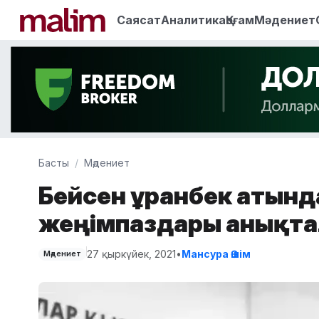
Саясат
Аналитика
Қоғам
Мәдениет
Басты
Мәдениет
Бейсен Құранбек атын
жеңімпаздары анықт
27 қыркүйек, 2021
•
Мансура Әшім
Мәдениет