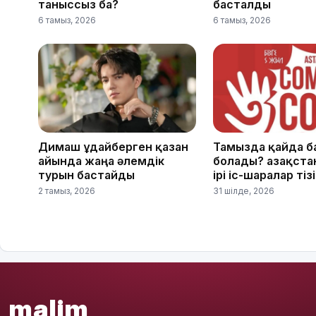
таныссыз ба?
басталды
6 тамыз, 2026
6 тамыз, 2026
Димаш Құдайберген қазан
Тамызда қайда б
айында жаңа әлемдік
болады? Қазақста
турын бастайды
ірі іс-шаралар тіз
2 тамыз, 2026
31 шілде, 2026
malim