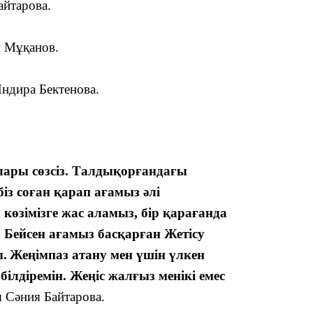
айтарова.
19:09
н Мұқанов.
Индира Бектенова.
18:50
алары сөзсіз. Талдықорғандағы
із соған қарап ағамыз әлі
 көзімізге жас аламыз, бір қарағанда
. Бейсен ағамыз басқарған Жетісу
.
Жеңімпаз атану мен үшін үлкен
17:33
ілдіремін. Жеңіс жалғы
з
менікі емес
ы Сәния Байтарова.