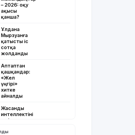
– 2026: оқу
ақысы
қанша?
Ұлдана
Мырзуанға
қатысты іс
сотқа
жолданды
Аптаптан
қашқандар:
«Жел
үңгірі»
хитке
айналды
Жасанды
интеллектіні
өшіруге
міндеттейтін
ылды
болып