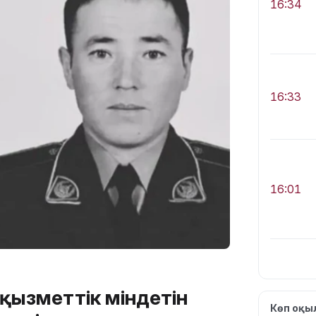
16:34
16:33
16:01
15:33
қызметтік міндетін
Көп оқ