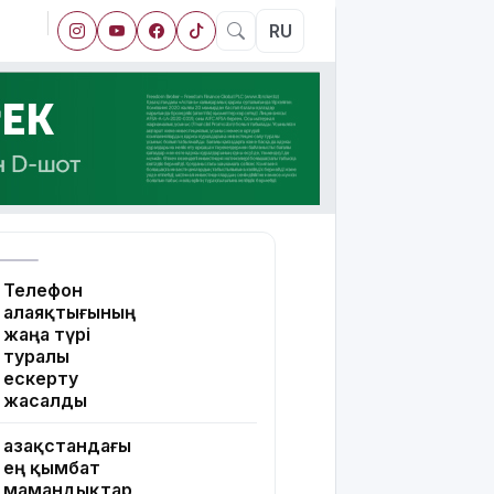
RU
Телефон
алаяқтығының
жаңа түрі
туралы
ескерту
жасалды
Қазақстандағы
ең қымбат
мамандықтар