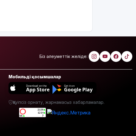
Ерекше
тренд:
жастар
алкоголь
сатып
алып,
көшеде
төгіп
жатыр
Біз әлеуметтік желіде:
Қытай
экспорты
болжамдағыдай
Мобильді қосымшалар
болмады
Download on the
Get it on
App Store
Google Play
Атырауда
балабақша
Қауіпсіз орнату, жарнамасыз хабарламалар.
тәрбиешісінің
бүлдіршінге
күш
қолданғаны
видеоға
түсіп