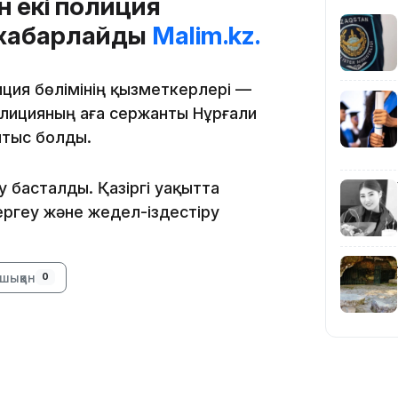
н екі полиция
 хабарлайды
Malim.kz.
15:04
иция бөлімінің қызметкерлері —
лицияның аға сержанты Нұрғали
йтыс болды.
у басталды. Қазіргі уақытта
14:10
ергеу және жедел-іздестіру
шыққан
0