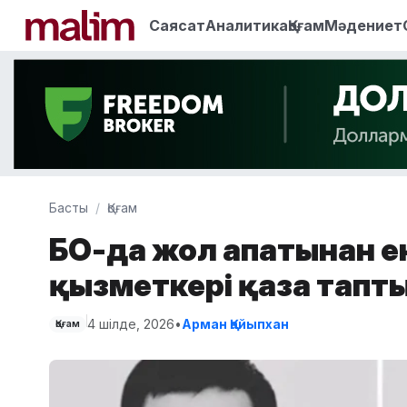
Саясат
Аналитика
Қоғам
Мәдениет
Басты
Қоғам
БҚО-да жол апатынан е
қызметкері қаза тапт
4 шілде, 2026
•
Арман Қайыпхан
Қоғам