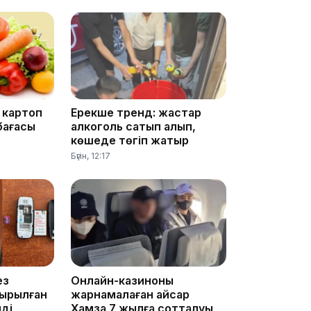
13:14
, картоп
Ерекше тренд: жастар
бағасы
алкоголь сатып алып,
көшеде төгіп жатыр
13:08
Бүгін, 12:17
12:35
ез
Онлайн-казиноны
ырылған
жарнамалаған Қайсар
ді
Хамза 7 жылға сотталуы