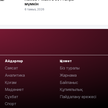
мүмкін
6 тамыз, 2026
12:17
11:23
Айдарлар
Қызмет
Саясат
Біз туралы
Аналитика
Жарнама
Қоғам
Байланыс
Мәдениет
Құпиялылық
11:20
Сұхбат
Пайдалану ережесі
Спорт