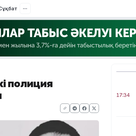
Сұқбат
кі полиция
ы
17:34