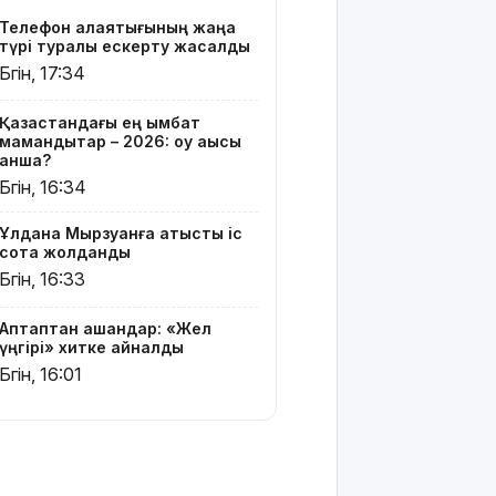
жатыр
Телефон алаяқтығының жаңа
түрі туралы ескерту жасалды
Грант
Бүгін, 17:34
иегерлерінің
тізімі
Қазақстандағы ең қымбат
шықты
мамандықтар – 2026: оқу ақысы
қанша?
Белгілі
Бүгін, 16:34
блогер
Астанада
Ұлдана Мырзуанға қатысты іс
былапыт
сотқа жолданды
сөз
Бүгін, 16:33
айтқаны
үшін
қамауға
Аптаптан қашқандар: «Жел
алынды
үңгірі» хитке айналды
Бүгін, 16:01
Мектеп
оқушылары
енді БЖБ
мен ТЖБ
тапсыра