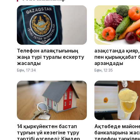
Телефон алаяқтығының
Қазақстанда қияр
жаңа түрі туралы ескерту
пен қырыққабат 
жасалды
арзандады
Бүгін, 17:34
Бүгін, 12:35
14 қыркүйектен бастап
Ақтөбеде майон
тұрғын үй кезегіне тұру
банкаларына жас
тәртібі өзгереді: Кімдер
телефон тәркілен