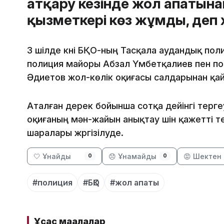
атқару кезінде жол апатына
қызметкері көз жұмды, деп
3 шілде күні БҚО-ның Тасқала аудандық пол
полиция майоры Абзал Үмбетқалиев пен по
Әдиетов жол-көлік оқиғасы салдарынан қа
Аталған дерек бойынша сотқа дейінгі терге
оқиғаның мән-жайын анықтау үшін қажетті т
шаралары жүргізілуде.
🤍 Ұнайды
😞 Ұнамайды
😡 Шектен 
0
0
#полиция
#БҚО
#жол апаты
Ұқсас мақалалар