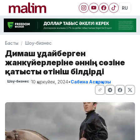
RU
Басты
Шоу-бизнес
Димаш Құдайберген
жанкүйерлеріне әннің сөзіне
қатысты өтініш білдірді
10 қыркүйек, 2024
•
Сабина Асқарқызы
Шоу-бизнес