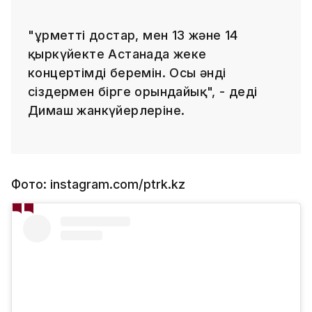
"Құрметті достар, мен 13 және 14
қыркүйекте Астанада жеке
концертімді беремін. Осы әнді
сіздермен бірге орындайық", - деді
Димаш жанкүйерлеріне.
Фото: instagram.com/ptrk.kz