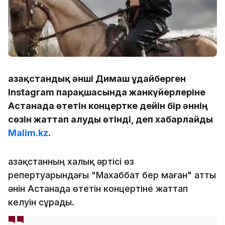
Қазақстандық әнші Димаш Құдайберген
Instagram парақшасында жанкүйерлеріне
Астанада өтетін концертке дейін бір әннің
сөзін жаттап алуды өтінді, деп хабарлайды
Malim.kz
.
Қазақстанның халық әртісі өз
репертуарындағы "Махаббат бер маған" атты
әнін Астанада өтетін концертіне жаттап
келуін сұрады.