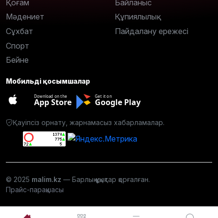
Қоғам
Байланыс
Мәдениет
Құпиялылық
Сұхбат
Пайдалану ережесі
Спорт
Бейне
Мобильді қосымшалар
Download on the
Get it on
App Store
Google Play
Қауіпсіз орнату, жарнамасыз хабарламалар.
© 2025
malim.kz
— Барлық құқықтар қорғалған.
Прайс-парақшасы