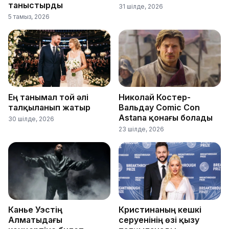
таныстырды
31 шілде, 2026
5 тамыз, 2026
Ең танымал той әлі
Николай Костер-
талқыланып жатыр
Вальдау Comic Con
Astana қонағы болады
30 шілде, 2026
23 шілде, 2026
Канье Уэстің
Кристинаның кешкі
Алматыдағы
серуенінің өзі қызу