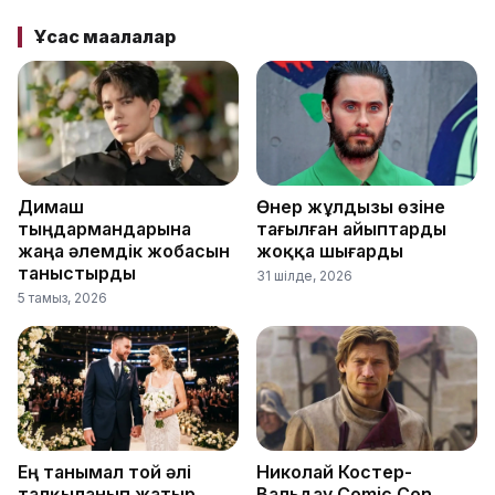
Ұқсас мақалалар
Димаш
Өнер жұлдызы өзіне
тыңдармандарына
тағылған айыптарды
жаңа әлемдік жобасын
жоққа шығарды
таныстырды
31 шілде, 2026
5 тамыз, 2026
Ең танымал той әлі
Николай Костер-
талқыланып жатыр
Вальдау Comic Con