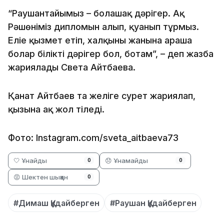
“Раушантайымыз – болашақ дәрігер. Ақ
Рәшөніміз дипломын алып, қуанып тұрмыз.
Еліңе қызмет етіп, халқыңның жанына араша
болар білікті дәрігер бол, ботам”, – деп жазба
жариялады Света Айтбаева.
Қанат Айтбаев та желіге сурет жариялап,
қызына ақ жол тіледі.
Фото: Іnstagram.com/sveta_aitbaeva73
🤍 Ұнайды
😞 Ұнамайды
0
0
😡 Шектен шыққан
0
#Димаш Құдайберген
#Раушан Құдайберген