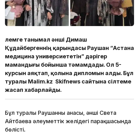
Әлемге танымал әнші Димаш
Құдайбергеннің қарындасы Раушан “Астана
медицина универсиететін” дәрігер
мамандығы бойынша тәмамдады. Ол 5-
курсын аяқтап, қолына дипломын алды. Бұл
туралы Malim.kz Skifnews сайтына сілтеме
жасап хабарлайды.
Бұл туралы Раушанның анасы, әнші Света
Айтбаева әлеуметтік желідегі парақшасында
бөлісті.