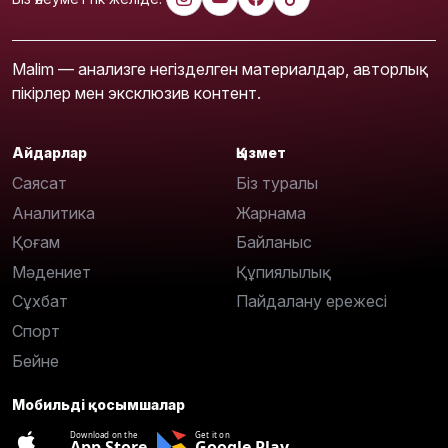
Malim — анализге негізделген материалдар, авторлық
пікірлер мен эксклюзив контент.
Айдарлар
Қызмет
Саясат
Біз туралы
Аналитика
Жарнама
Қоғам
Байланыс
Мәдениет
Құпиялылық
Сұхбат
Пайдалану ережесі
Спорт
Бейне
Мобильді қосымшалар
Download on the
Get it on
App Store
Google Play