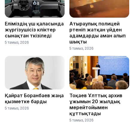
Еліміздің үш қаласында
Атыраулық полицей
жүргізушісіз көліктер
өртеніп жатқан үйден
сынақтан өткізіледі
адамдарды аман алып
шықты
5 тамыз, 2026
5 тамыз, 2026
Қайрат Боранбаев жаңа
Тоқаев Ұлттық архив
қызметке барды
ұжымын 20 жылдық
мерейтойымен
5 тамыз, 2026
құттықтады
5 тамыз, 2026