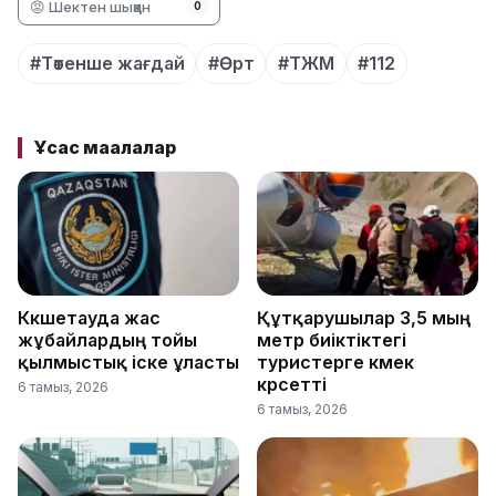
😡 Шектен шыққан
0
#Төтенше жағдай
#Өрт
#ТЖМ
#112
Ұқсас мақалалар
Көкшетауда жас
Құтқарушылар 3,5 мың
жұбайлардың тойы
метр биіктіктегі
қылмыстық іске ұласты
туристерге көмек
көрсетті
6 тамыз, 2026
6 тамыз, 2026