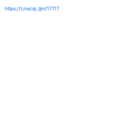
https://t.me/qr_tjm/17117