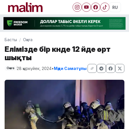
RU
Басты
Оқиға
Елімізде бір күнде 12 үйде өрт
шықты
28 қыркүйек, 2024
•
Мәди Саматұлы
Оқиға