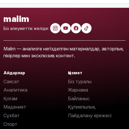
malim
Біз әлеуметтік желіде:
Malim — анализге негізделген материалдар, авторлық
пікірлер мен эксклюзив контент.
Айдарлар
Қызмет
Саясат
Біз туралы
Аналитика
Жарнама
Қоғам
Байланыс
Мәдениет
Құпиялылық
Сұхбат
Пайдалану ережесі
Спорт