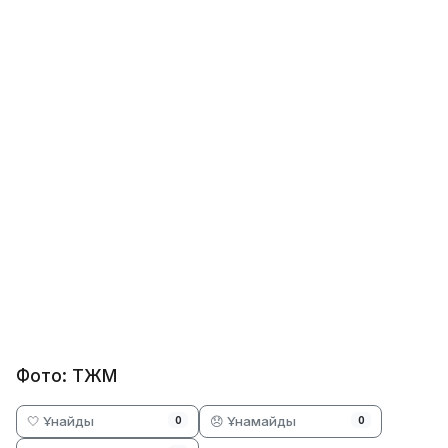
Фото: ТЖМ
🤍 Ұнайды
😞 Ұнамайды
0
0