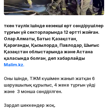
Өткен тәулік ішінде кезекші өрт сөндірушілер
тұрғын үй секторларында 12 өртті жойған.
Олар Алматы, Батыс Қазақстан,
Қарағанды, Қызылорда, Павлодар, Шығыс
Қазақстан облыстарында және Астана
қаласында болған, деп хабарлайды
Malim.kz.
Оның ішінде, ТЖМ күшімен жанып жатқан 6
шаруашылық құрылыс, 4 жеке тұрғын үйдің
және 3 монша сөндірілген.
Зардап шеккендер жоқ.