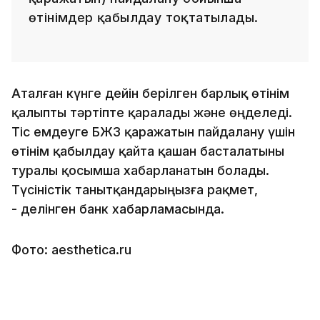
өтінімдер қабылдау тоқтатылады.
Аталған күнге дейін берілген барлық өтінім
қалыпты тәртіпте қаралады және өңделеді.
Тіс емдеуге БЖЗҚ қаражатын пайдалану үшін
өтінім қабылдау қайта қашан басталатыны
туралы қосымша хабарланатын болады.
Түсіністік танытқандарыңызға рақмет,
- делінген банк хабарламасында.
Фото: aesthetica.ru