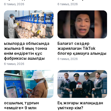
6 тамыз, 2026
6 тамыз, 2026
Қызылорда облысында
Балағат сөздер
жылына 6 мың тонна
жариялаған TikTok
өнім өндіретін құс
блогер қамауға алынды
фабрикасы ашылды
6 тамыз, 2026
6 тамыз, 2026
Қосшылық тұрғын
Ең жоғары жалақыдан
«емшіге» 9 млн
үміткер кім?