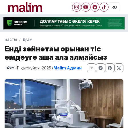
RU
Басты
Қоғам
Енді зейнетақы қорынан тіс
емдеуге ақша ала алмайсыз
11 қыркүйек, 2025
•
Malim Админ
Қоғам