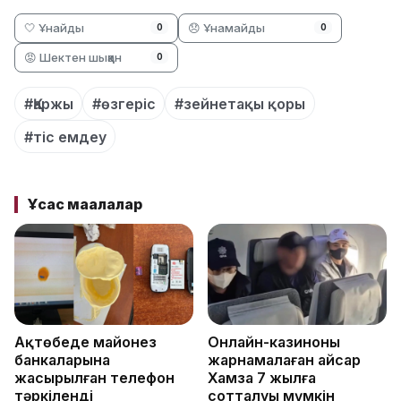
🤍 Ұнайды
😞 Ұнамайды
0
0
😡 Шектен шыққан
0
#Қаржы
#өзгеріс
#зейнетақы қоры
#тіс емдеу
Ұқсас мақалалар
Ақтөбеде майонез
Онлайн-казиноны
банкаларына
жарнамалаған Қайсар
жасырылған телефон
Хамза 7 жылға
тәркіленді
сотталуы мүмкін