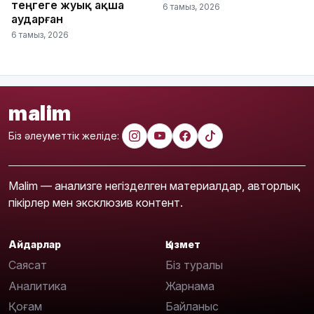
теңгеге жуық ақша
6 тамыз, 2026
аударған
6 тамыз, 2026
malim
Біз әлеуметтік желіде:
Malim — анализге негізделген материалдар, авторлық
пікірлер мен эксклюзив контент.
Айдарлар
Қызмет
Саясат
Біз туралы
Аналитика
Жарнама
Қоғам
Байланыс