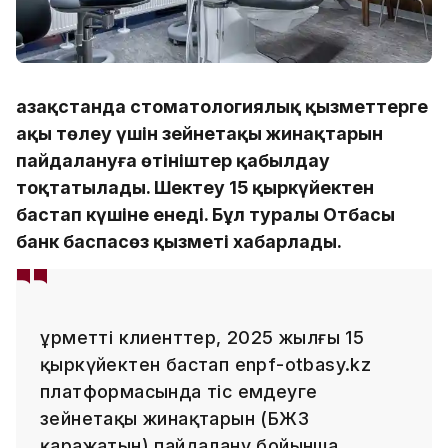
Қазақстанда стоматологиялық қызметтерге
ақы төлеу үшін зейнетақы жинақтарын
пайдалануға өтініштер қабылдау
тоқтатылады. Шектеу 15 қыркүйектен
бастап күшіне енеді. Бұл туралы Отбасы
банк баспасөз қызметі хабарлады.
Құрметті клиенттер, 2025 жылғы 15
қыркүйектен бастап enpf-otbasy.kz
платформасында тіс емдеуге
зейнетақы жинақтарын (БЖЗҚ
қаражатын) пайдалану бойынша