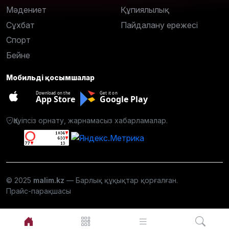
Мәдениет
Құпиялылық
Сұхбат
Пайдалану ережесі
Спорт
Бейне
Мобильді қосымшалар
Download on the
Get it on
App Store
Google Play
Қауіпсіз орнату, жарнамасыз хабарламалар.
© 2025
malim.kz
— Барлық құқықтар қорғалған.
Прайс-парақшасы