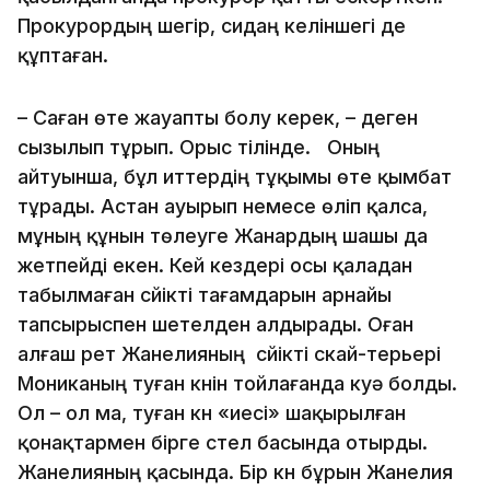
Прокурордың шегір, сидаң келіншегі де
құптаған.
– Саған өте жауапты болу керек, – деген
сызылып тұрып. Орыс тілінде. Оның
айтуынша, бұл иттердің тұқымы өте қымбат
тұрады. Астан ауырып немесе өліп қалса,
мұның құнын төлеуге Жанардың шашы да
жетпейді екен. Кей кездері осы қаладан
табылмаған сүйікті тағамдарын арнайы
тапсырыспен шетелден алдырады. Оған
алғаш рет Жанелияның сүйікті скай-терьері
Мониканың туған күнін тойлағанда куә болды.
Ол – ол ма, туған күн «иесі» шақырылған
қонақтармен бірге үстел басында отырды.
Жанелияның қасында. Бір күн бұрын Жанелия