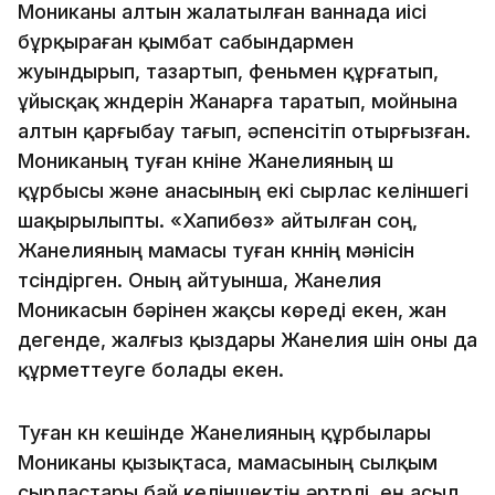
Мониканы алтын жалатылған ваннада иісі
бұрқыраған қымбат сабындармен
жуындырып, тазартып, феньмен құрғатып,
ұйысқақ жүндерін Жанарға таратып, мойнына
алтын қарғыбау тағып, әспенсітіп отырғызған.
Мониканың туған күніне Жанелияның үш
құрбысы және анасының екі сырлас келіншегі
шақырылыпты. «Хапибөз» айтылған соң,
Жанелияның мамасы туған күннің мәнісін
түсіндірген. Оның айтуынша, Жанелия
Моникасын бәрінен жақсы көреді екен, жан
дегенде, жалғыз қыздары Жанелия үшін оны да
құрметтеуге болады екен.
Туған күн кешінде Жанелияның құрбылары
Мониканы қызықтаса, мамасының сылқым
сырластары бай келіншектің әртүрлі, ең асыл,