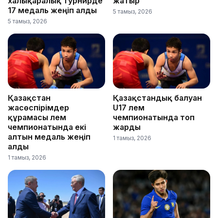
халықаралық турнирде
жатыр
17 медаль жеңіп алды
5 тамыз, 2026
5 тамыз, 2026
Қазақстан
Қазақстандық балуан
жасөспірімдер
U17 әлем
құрамасы әлем
чемпионатында топ
чемпионатында екі
жарды
алтын медаль жеңіп
1 тамыз, 2026
алды
1 тамыз, 2026