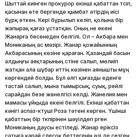
Шыттай киінген прокурор екінші қабаттан түсіп,
қасынан өте бергенде қымбат әтірдің иісі
бұрқ еткен. Кері бұрылып келіп, қолына бір
жапырақ қағаз ұстатқан. Оның не екені
Жанарға бесенеден белгілі. Ол – Акбара мен
Мониканың ас мәзірі. Жанар қожайынның
Акбарасының көзіне қараған. Қазандай басын
алдыңғы аяқтарының үстіне салып, мөлиіп
жатқан ала шұбар иттің көзінен аянышты мұң
көргендей болды. Бұл әлгі қағазды еденге
тастай салып, мына тымырсық, суық, үрейлі
сарайдан безе жөнелгісі келді. Жанелия мен
мамасы ұйқыда екені белгілі. Екінші қабаттан
кәнігі аспаз-күтуші Роза тәтені көрген. Үшінші
қабаттың бір түкпірінен шәуілдеп үрген
Мониканың даусы естіледі. Жанар еріксіз
сатыға қарай сүлесоқ беттегенін өзі де сезген