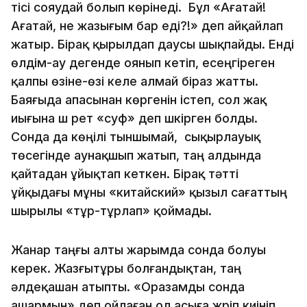
тісі сояудай болып көрінеді. Бұл «Ағатай!
Ағатай, не жазығым бар еді?!» деп айқайлап
жатыр. Бірақ қырылдап даусы шықпайды. Енді
өлдім-ау дегенде оянып кетіп, есеңгіреген
қалпы өзіне-өзі келе алмай біраз жатты.
Баяғыда апасынан көргенін істеп, сол жақ
иығына үш рет «суф» деп үшкірген болды.
Сонда да көңілі тыншымай, сықырлауық
төсегінде аунақшып жатып, таң алдында
қайтадан ұйықтап кеткен. Бірақ тәтті
ұйқыдағы мұны «китайский» қызыл сағаттың
шырылы «тұр-тұрлап» қоймады.
Жанар таңғы алты жарымда сонда болуы
керек. Жазғытұры болғандықтан, таң
әлдеқашан атыпты. «Оразамды сонда
ашармын» деп ойлаған ол асыға жүріп киініп,