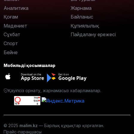
Аналитика
Жарнама
Қоғам
Байланыс
Мәдениет
Құпиялылық
Сұхбат
Пайдалану ережесі
Спорт
Бейне
Мобильді қосымшалар
Download on the
Get it on
App Store
Google Play
Қауіпсіз орнату, жарнамасыз хабарламалар.
© 2025
malim.kz
— Барлық құқықтар қорғалған.
Прайс-парақшасы