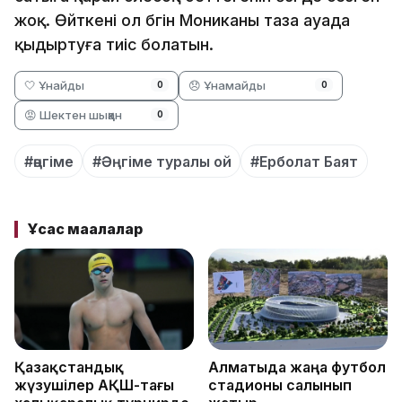
жоқ. Өйткені ол бүгін Мониканы таза ауада
қыдыртуға тиіс болатын.
🤍 Ұнайды
😞 Ұнамайды
0
0
😡 Шектен шыққан
0
#әңгіме
#Әңгіме туралы ой
#Ерболат Баят
Ұқсас мақалалар
Қазақстандық
Алматыда жаңа футбол
жүзушілер АҚШ-тағы
стадионы салынып