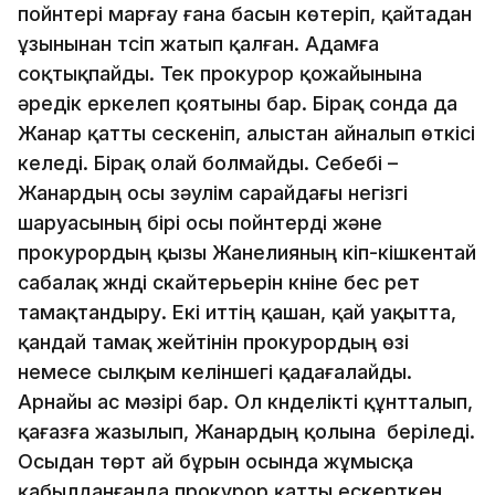
пойнтері марғау ғана басын көтеріп, қайтадан
ұзынынан түсіп жатып қалған. Адамға
соқтықпайды. Тек прокурор қожайынына
әредік еркелеп қоятыны бар. Бірақ сонда да
Жанар қатты сескеніп, алыстан айналып өткісі
келеді. Бірақ олай болмайды. Себебі –
Жанардың осы зәулім сарайдағы негізгі
шаруасының бірі осы пойнтерді және
прокурордың қызы Жанелияның кіп-кішкентай
сабалақ жүнді скайтерьерін күніне бес рет
тамақтандыру. Екі иттің қашан, қай уақытта,
қандай тамақ жейтінін прокурордың өзі
немесе сылқым келіншегі қадағалайды.
Арнайы ас мәзірі бар. Ол күнделікті құнтталып,
қағазға жазылып, Жанардың қолына беріледі.
Осыдан төрт ай бұрын осында жұмысқа
қабылданғанда прокурор қатты ескерткен.