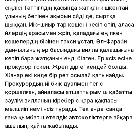
сіңлісі Тәттігүлдің қасында жатқан кішкентай
ұлының бетінен ақырын сүйді де, сыртқа
шыққан. Иір-шиыр тар көшені кесіп өтіп, аласа
үйлердің арасымен жүріп, қаладағы ең үлкен
көшелердің бірінен такси ұстап, Әл-Фараби
даңғылының өр басындағы вилла қалашығына
кетіп бара жатқанын енді білген. Еріксіз есіне
прокурор түскен. Жүрегі дір еткендей болды.
Жанар екі күнде бір рет осылай қатынайды.
Прокурордың үйі биік дуалмен тегіс
қоршалған, айналасы атшаптырым үш қабатты
зәулім вилланың кіреберіс қара қақпасы
мелшиіп үнемі үнсіз тұрады. Тек анда-санда
ғана қымбат шетелдік автокөліктерге айқара
ашылып, қайта жабылады.