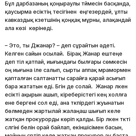
Бұл дарбазаның қоңыраулы түймесін басқанда,
қаусырма есіктің тесігінен еңгезердей, ұлты
кавказдық күзетшінің қоңқақ мұрны, алақандай
ала көзі көрінеді.
– Это, ты Джанар? – деп сұрайтын әдеті.
Келген сайын осылай. Бірақ Жанар ештеңе
деп тіл қатпай, иығындағы былғары сөмкесін
оң иығына іле салып, сырты аппақ мрамормен
қапталған салтанатты сарайға қарай асығып
бара жататын еді. Бүгін де солай. Жанар үлкен
есікті ақырын ашып, кіреберістегі кең холлға
ене бергені сол еді, ана түкпірдегі жуынатын
бөлмеден жартылай жалаңаш шығып келе
жатқан прокурорды көріп қалды. Бір үлкен түкті
сүлгіні белін орай байлап, екіншісімен басын,
мойнын сүртіп келе жатқан прокурор әу баста