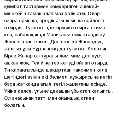
қымбат тастармен көмкерілген әшекей-
мүшекейін тамашалап мәз болысты. Олар
өзара орысша, әредік ағылшынша сөйлесіп
отырды. Туған күнінде кіржиіп отырған түйме
көз, сабалақ жүнді Мониканы тамақтандыру
Жанарға жүктелген. Дәл сол күні Жанардың
жалғыз ұлы Нұрланның да туған күні болатын.
Бірақ Жанар ол туралы ләм-мим деп ауыз
ашқан жоқ. Тек үйіне тез кетуді ойлап отырды.
Түн қараңғысында шақыртқан таксимен қала
шетіндегі өзінің екі бөлмелі құжырасына кетіп
бара жатқанда ағыл-тегіл жылағаны есінде.
Үйіне келсе, ұлы әлдеқашан ұйықтап қалыпты.
Ол анасынан тәтті мен ойыншық күткен
болатын.