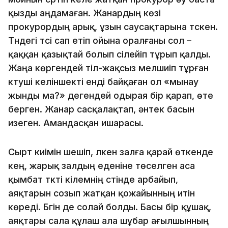
қызды аңдамаған. Жанардың көзі
прокурордың арық, ұзын саусақтарына түскен.
Түндегі түсі сап етіп ойына оралғаны сол –
қаққан қазықтай болып сілейіп тұрып қалды.
Жаңа көргендей тіл-жақсыз мелшиіп тұрған
күтуші келіншекті енді байқаған ол «мынау
жынды ма?» дегендей одырая бір қарап, өте
берген. Жанар сасқалақтап, әнтек басын
изеген. Амандасқан ишарасы.
Сырт киімін шешіп, үлкен залға қарай өткенде
кең, жарық залдың еденіне төселген аса
қымбат түкті кілемнің үстінде арбайып,
аяқтарын созып жатқан қожайынның итін
көреді. Бүгін де солай болды. Басы бір құшақ,
аяқтары сала құлаш ала шұбар ағылшынның