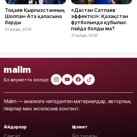
Тоқаев Қырғызстанның
«Дастан Сатпаев
Шолпан-Ата қаласына
эффектісі»: Қазақстан
барды
футболында құбылыс
пайда болды ма?
31 шілде, 2026
31 шілде, 2026
malim
Біз әлеуметтік желіде:
Malim — анализге негізделген материалдар, авторлық
пікірлер мен эксклюзив контент.
Айдарлар
Қызмет
Саясат
Біз туралы