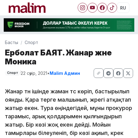
RU
Басты
Спорт
Ерболат БАЯТ. Жанар және
Моника
22 сәуір, 2021
•
Malim Админ
Спорт
Жанар түн ішінде жаман түс көріп, бастырылып
оянды. Қара терге малшынып, жүрегі атқақтап
жатыр екен. Тура өңіндегідей, мұны прокурор
тарамыс, арық қолдарымен қылғындырып
жатыр. Бір көзі жоқ екен дейді. Мойын
тамырлары білеуленіп, бір көзі ақиып, күрек