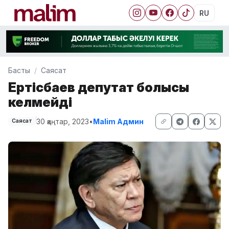
RU
Басты
Саясат
Ертісбаев депутат болғысы
келмейді
30 қаңтар, 2023
•
Malim Админ
Саясат