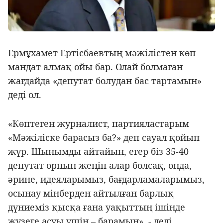
Ермұхамет Ертісбаевтың мәжілістен көп
мандат алмақ ойы бар. Олай болмаған
жағдайда «депутат болудан бас тартамын»
деді ол.
«Көптеген журналист, партияластарым
«Мәжіліске барасыз ба?» деп сауал қойып
жүр. Шынымды айтайын, егер біз 35-40
депутат орнын жеңіп алар болсақ, онда,
әрине, идеяларымыз, бағдарламаларымыз,
осынау мінберден айтылған барлық
дүниеміз қысқа ғана уақыттың ішінде
жүзеге асуы үшін – барамын», - деді