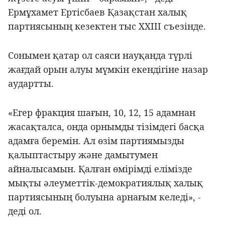
Ермұхамет Ертісбаев Қазақстан халық
партиясының кезектен тыс ХХІІІ съезінде.
Сонымен қатар ол саяси науқанда түрлі
жағдай орын алуы мүмкін екендігіне назар
аудартты.
«Егер фракция шағын, 10, 12, 15 адамнан
жасақталса, онда орнымды тізімдегі басқа
адамға беремін. Ал өзім партиямызды
қалыптастыру және дамытумен
айналысамын. Қалған өмірімді елімізде
мықты әлеуметтік-демократиялық халық
партиясының болуына арнағым келеді», -
деді ол.