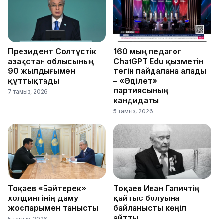
Президент Солтүстік
160 мың педагог
Қазақстан облысының
ChatGPT Edu қызметін
90 жылдығымен
тегін пайдалана алады
құттықтады
– «Әділет»
партиясының
7 тамыз, 2026
кандидаты
5 тамыз, 2026
Тоқаев «Бәйтерек»
Тоқаев Иван Гапичтің
холдингінің даму
қайтыс болуына
жоспарымен танысты
байланысты көңіл
айтты
5 тамыз, 2026