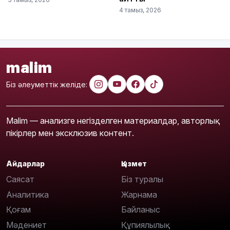
4 тамыз, 2026
malim
Біз әлеуметтік желіде:
Malim — анализге негізделген материалдар, авторлық
пікірлер мен эксклюзив контент.
Айдарлар
Қызмет
Саясат
Біз туралы
Аналитика
Жарнама
Қоғам
Байланыс
Мәдениет
Құпиялылық