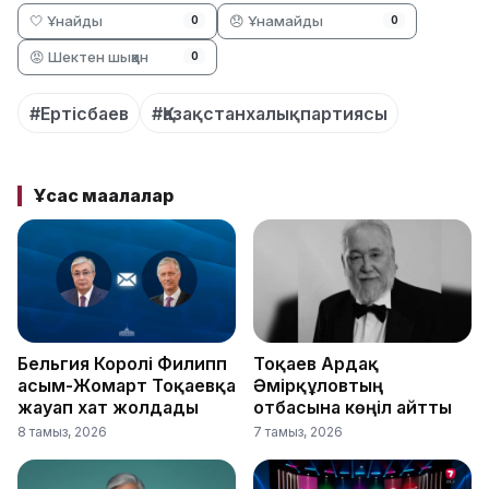
🤍 Ұнайды
😞 Ұнамайды
0
0
😡 Шектен шыққан
0
#Ертісбаев
#Қазақстанхалықпартиясы
Ұқсас мақалалар
Бельгия Королі Филипп
Тоқаев Ардақ
Қасым-Жомарт Тоқаевқа
Әмірқұловтың
жауап хат жолдады
отбасына көңіл айтты
8 тамыз, 2026
7 тамыз, 2026