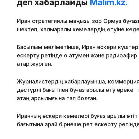
деп хабарлайды
Malim.kz.
Иран стратегиялық маңызы зор Ормуз бұғазы
шектеп, халықаралық кемелердің өтуіне кеде
Басылым мәліметінше, Иран әскери күштері
ескерту ретінде оқ атумен және радиоэфир ар
қатар жүрген.
Журналистердің хабарлауынша, коммерциял
дәстүрлі бағытпен бұғаз арқылы өту әрекетт
қатаң қарсылығына тап болған.
Иранның әскери кемелері бұғаз арқылы өтіп 
бағытына қарай бірнеше рет ескерту ретінде о