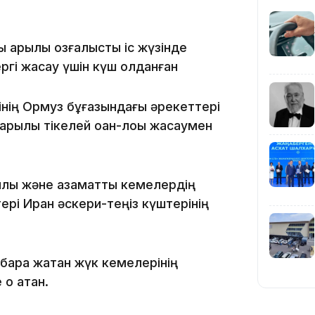
19:39
 арқылы қозғалысты іс жүзінде
ргі жасау үшін күш қолданған
нің Ормуз бұғазындағы әрекеттері
қылы тікелей қоқан-лоққы жасаумен
18:45
ық және азаматтық кемелердің
ері Иран әскери-теңіз күштерінің
бара жатқан жүк кемелерінің
17:34
қ атқан.