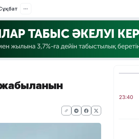
Сұқбат
 жабылғанын
23:40