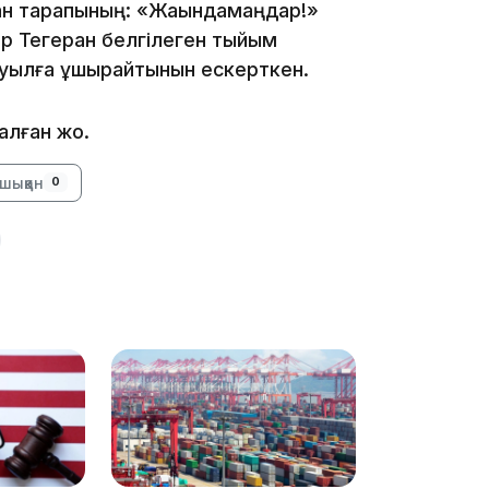
ан тарапының: «Жақындамаңдар!»
ер Тегеран белгілеген тыйым
абуылға ұшырайтынын ескерткен.
16:34
лған жоқ.
шыққан
0
16:33
16:01