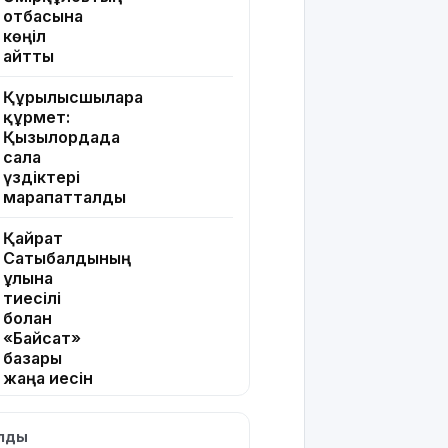
отбасына
көңіл
айтты
Құрылысшыларға
құрмет:
Қызылордада
сала
үздіктері
марапатталды
Қайрат
Сатыбалдының
ұлына
тиесілі
болған
«Байсат»
базары
жаңа иесін
тапты
ылды
Қарағандада