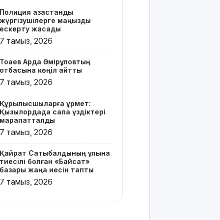
Z белгісі
Полиция қазақстандық
бар жейде
жүргізушілерге маңызды
киген
ескерту жасады
жолаушы
7 тамыз, 2026
қызу
талқыға
Тоқаев Ардақ Әмірқұловтың
түсті
отбасына көңіл айтты
7 тамыз, 2026
Президент
Солтүстік
Құрылысшыларға құрмет:
Қазақстан
Қызылордада сала үздіктері
облысының
марапатталды
90
7 тамыз, 2026
жылдығымен
құттықтады
Қайрат Сатыбалдының ұлына
тиесілі болған «Байсат»
Телефон
базары жаңа иесін тапты
алаяқтығының
7 тамыз, 2026
жаңа түрі
туралы
ескерту
жасалды