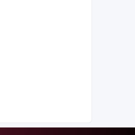
интеллектіні
өшіруге
міндеттейтін
болып
жатыр
Грант
иегерлерінің
тізімі
шықты
Белгілі
блогер
Астанада
былапыт
сөз
айтқаны
үшін
қамауға
алынды
Мектеп
оқушылары