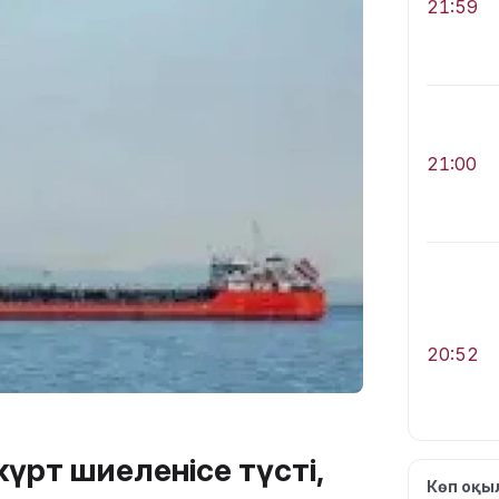
21:59
21:00
20:52
күрт шиеленісе түсті,
Көп оқ