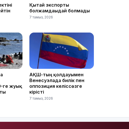
ктіні
Қытай экспорты
15:33
йтін
болжамдағыдай болмады
7 тамыз, 2026
15:04
та
АҚШ-тың қолдауымен
Венесуэлада билік пен
0-ге жуық
оппозиция келіссөзге
14:10
пты
кірісті
7 тамыз, 2026