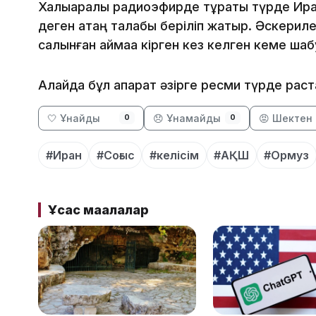
Халықаралық радиоэфирде тұрақты түрде Ир
деген қатаң талабы беріліп жатыр. Әскерил
салынған аймаққа кірген кез келген кеме ш
Алайда бұл ақпарат әзірге ресми түрде раста
🤍 Ұнайды
😞 Ұнамайды
😡 Шектен 
0
0
#Иран
#Соғыс
#келісім
#АҚШ
#Ормуз
Ұқсас мақалалар