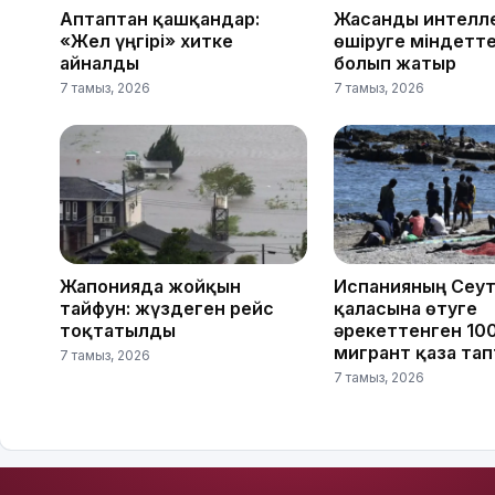
Аптаптан қашқандар:
Жасанды интелле
«Жел үңгірі» хитке
өшіруге міндетте
айналды
болып жатыр
7 тамыз, 2026
7 тамыз, 2026
Жапонияда жойқын
Испанияның Сеу
тайфун: жүздеген рейс
қаласына өтуге
тоқтатылды
әрекеттенген 10
мигрант қаза та
7 тамыз, 2026
7 тамыз, 2026