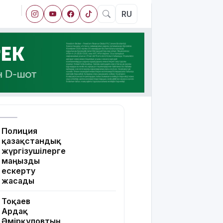
RU
Полиция
қазақстандық
жүргізушілерге
маңызды
ескерту
жасады
Тоқаев
Ардақ
Әмірқұловтың