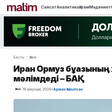
Саясат
Аналитика
Қоғам
Мәдениет
Басты
Әлем
Иран Ормуз бұғазының
мәлімдеді – БАҚ
19 маусым, 2026
•
Арман Қайыпхан
Әлем