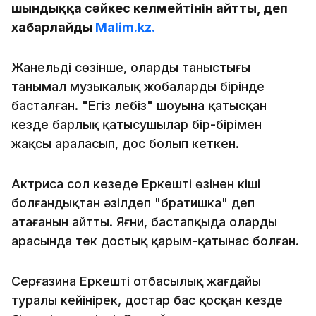
шындыққа сәйкес келмейтінін айтты, деп
хабарлайды
Malim.kz.
Жанельдің сөзінше, олардың таныстығы
танымал музыкалық жобалардың бірінде
басталған. "Егіз лебіз" шоуына қатысқан
кезде барлық қатысушылар бір-бірімен
жақсы араласып, дос болып кеткен.
Актриса сол кезеңде Еркешті өзінен кіші
болғандықтан әзілдеп "братишка" деп
атағанын айтты. Яғни, бастапқыда олардың
арасында тек достық қарым-қатынас болған.
Серғазина Еркештің отбасылық жағдайы
туралы кейінірек, достар бас қосқан кезде