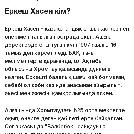
Еркеш Хасен кім?
Еркеш Хасен – қазақстандық әнші, жас кезінен
өнерімен танылған эстрада өкілі. Ашық
деректерде оның туған күні 1997 жылғы 16
тамыз деп көрсетіледі. БАҚ-тағы
мәліметтерге қарағанда, ол Ақтөбе
облысының Хромтау қаласында дүниеге
келген. Еркештің балалық шағы оңай болмаған,
себебі ол сәби кезінде анасынан айырылып,
әкесі мен әжесінің қамқорлығында өскен.
Алғашында Хромтаудағы №5 орта мектепте
оқып, өнерге деген қабілеті ерте байқалған.
Сегіз жасында "Балбөбек" байқауына