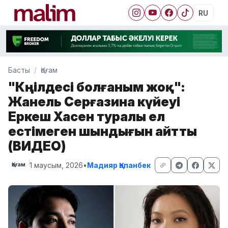
RU
Басты
Қоғам
"Көңілдесі болғаным жоқ":
Жанель Серғазина күйеуі
Еркеш Хасен туралы ел
естімеген шындығын айтты
(ВИДЕО)
1 маусым, 2026
•
Мадияр Қапанбек
Қоғам