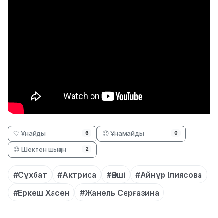
🤍 Ұнайды
😞 Ұнамайды
6
0
😡 Шектен шыққан
2
#Сұхбат
#Актриса
#Әнші
#Айнұр Ілиясова
#Еркеш Хасен
#Жанель Серғазина