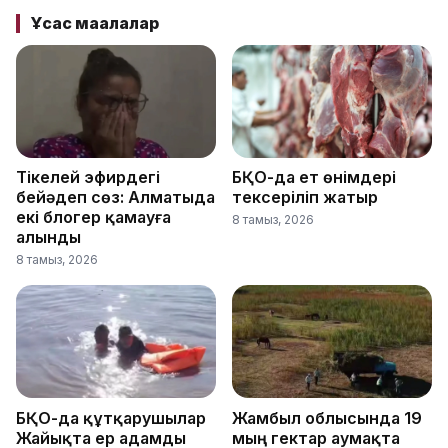
Ұқсас мақалалар
Тікелей эфирдегі
БҚО-да ет өнімдері
бейәдеп сөз: Алматыда
тексеріліп жатыр
екі блогер қамауға
8 тамыз, 2026
алынды
8 тамыз, 2026
БҚО-да құтқарушылар
Жамбыл облысында 19
Жайықта ер адамды
мың гектар аумақта