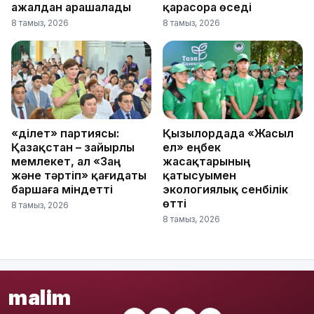
ажалдан арашалады
қарасора өседі
8 тамыз, 2026
8 тамыз, 2026
«Әділет» партиясы:
Қызылордада «Жасыл
Қазақстан – зайырлы
ел» еңбек
мемлекет, ал «Заң
жасақтарының
және тәртіп» қағидаты
қатысуымен
баршаға міндетті
экологиялық сенбілік
өтті
8 тамыз, 2026
8 тамыз, 2026
malim