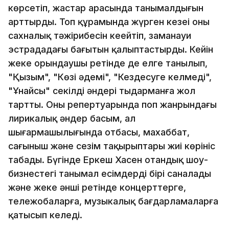
көрсетіп, жастар арасында танымалдығын
арттырды. Топ құрамында жүрген кезеңі оның
сахналық тәжірибесін кеңейтіп, заманауи
эстрададағы бағытын қалыптастырды. Кейін
жеке орындаушы ретінде де елге танылып,
"Қызым", "Көзің әдемі", "Кездесуге келмедің",
"Ұнайсың" секілді әндері тыңдарманға жол
тартты. Оның репертуарында поп жанрындағы
лирикалық әндер басым, ал
шығармашылығында отбасы, махаббат,
сағыныш және сезім тақырыптары жиі көрініс
табады. Бүгінде Еркеш Хасен отандық шоу-
бизнестегі танымал есімдердің бірі саналады
және жеке әнші ретінде концерттерге,
тележобаларға, музыкалық бағдарламаларға
қатысып келеді.