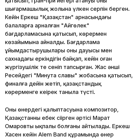
қатысып, гран-при иегері атануы оның
шығармашылық жолына үлкен серпін берген.
Кейін Еркеш "Қазақстан" арнасындағы
балаларға арналған "Айгөлек"
бағдарламасына қатысып, көрермен
көзайымына айналды. Бағдарлама
ұйымдастырушылары оның дауысы мен
сахнадағы еркіндігін байқап, кейін оған
жүргізушілік те сеніп тапсырған. Жас әнші
Ресейдегі "Минута славы" жобасына қатысып,
финалға дейін жетіп, қазақстандық
көрерменге кеңірек таныла түсті.
Оның өнердегі қалыптасуына композитор,
Қазақстанның еңбек сіңірген әртісі Марат
Омаровтың ықпалы болғаны айтылады. Еркеш
Хасен кейін Alem Band құрамында өнер