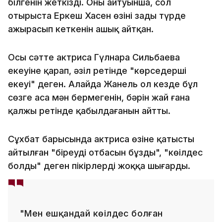
білгенін жеткізді. Оның айтуынша, сол
отырыста Еркеш Хасен өзінің заңды түрде
ажырасып кеткенін ашық айтқан.
Осы сәтте актриса Гүлнара Сильбаева
екеуіне қарап, әзіл ретінде "көрсеңдерші
екеуің" деген. Алайда Жанель ол кезде бұл
сөзге аса мән бермегенін, бәрін жай ғана
қалжың ретінде қабылдағанын айтты.
Сұхбат барысында актриса өзіне қатысты
айтылған "біреудің отбасын бұзды", "көңілдес
болды" деген пікірлерді жоққа шығарды.
"Мен ешқандай көңілдес болған