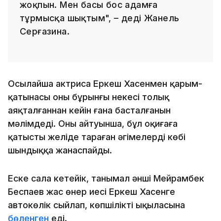
жоқпын. Мен басы бос адамға
тұрмысқа шықтым", – деді Жанель
Серғазина.
Осылайша актриса Еркеш Хасенмен қарым-
қатынасы оның бұрынғы некесі толық
аяқталғаннан кейін ғана басталғанын
мәлімдеді. Оның айтуынша, бұл оқиғаға
қатысты желіде тараған әңгімелердің көбі
шындыққа жанаспайды.
Еске сала кетейік, танымал әнші Мейрамбек
Беспаев жас өнер иесі Еркеш Хасенге
автокөлік сыйлап, көпшіліктің ықыласына
бөленген
еді.