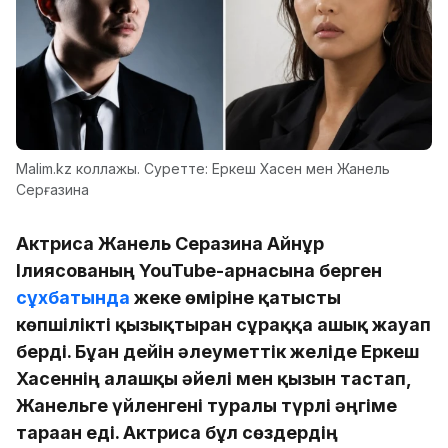
Malim.kz коллажы. Суретте: Еркеш Хасен мен Жанель
Серғазина
Актриса Жанель Серғазина Айнұр
Ілиясованың YouTube-арнасына берген
сұхбатында
жеке өміріне қатысты
көпшілікті қызықтырған сұраққа ашық жауап
берді. Бұған дейін әлеуметтік желіде Еркеш
Хасеннің алғашқы әйелі мен қызын тастап,
Жанельге үйленгені туралы түрлі әңгіме
тараған еді. Актриса бұл сөздердің