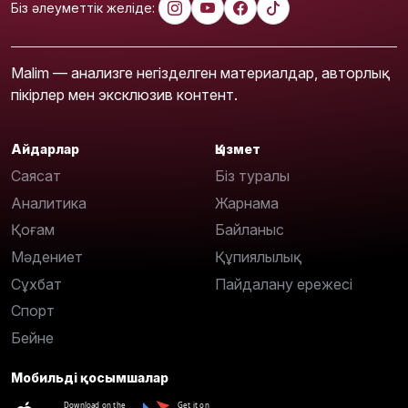
Біз әлеуметтік желіде:
Malim — анализге негізделген материалдар, авторлық
пікірлер мен эксклюзив контент.
Айдарлар
Қызмет
Саясат
Біз туралы
Аналитика
Жарнама
Қоғам
Байланыс
Мәдениет
Құпиялылық
Сұхбат
Пайдалану ережесі
Спорт
Бейне
Мобильді қосымшалар
Download on the
Get it on