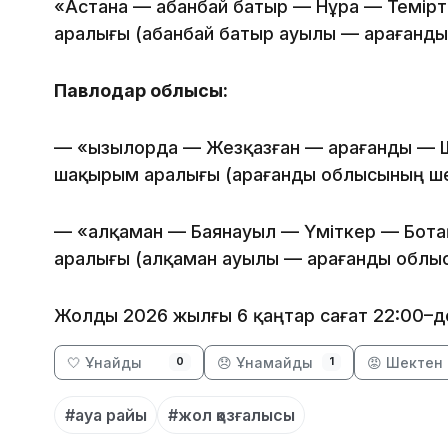
«Астана — Қабанбай батыр — Нұра — Темір
аралығы (Қабанбай батыр ауылы — Қарағанд
Павлодар облысы:
— «Қызылорда — Жезқазған — Қарағанды — 
шақырым аралығы (Қарағанды облысының ше
— «Қалқаман — Баянауыл — Үміткер — Бот
аралығы (Қалқаман ауылы — Қарағанды облы
Жолды 2026 жылғы 6 қаңтар сағат 22:00–д
🤍 Ұнайды
😞 Ұнамайды
😡 Шектен 
0
1
#ауа райы
#жол қозғалысы