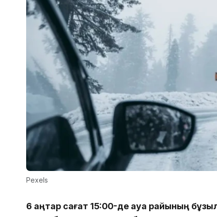
Pexels
6 қаңтар сағат 15:00-де ауа райының бұз