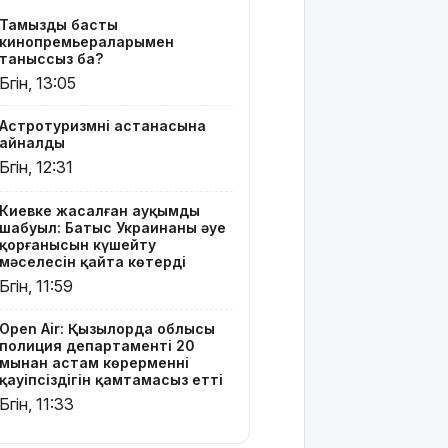
қамтамасыз
Тамыздың басты
етті
кинопремьераларымен
таныссыз ба?
Ресей дрон
Бүгін, 13:05
әскеріне
жеке
Астротуризмнің астанасына
қолбасшы
айналды
тағайындалды.
Бүгін, 12:31
Екі
тарапттың
ендігі
Киевке жасалған ауқымды
шабуыл: Батыс Украинаның әуе
беталысы
қорғанысын күшейту
қалай
мәселесін қайта көтерді
болмақ?
Бүгін, 11:59
"Әке-
Open Air: Қызылорда облысы
шешесі бас
полиция департаменті 20
тартпақ
мыңнан астам көрерменнің
болған":
қауіпсіздігін қамтамасыз етті
Джеки Чан
Бүгін, 11:33
туралы сіз
білмейтін