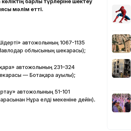
көліктің барлық түрлеріне шектеу
ясы мәлім етті.
Шідерті» автожолының 1067-1135
11:19
авлодар облысының шекарасы);
ақара» автожолының 231–324
карасы — Ботақара ауылы);
іртау» автожолының 51-101
асынан Нұра елді мекеніне дейін).
11:17