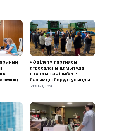
09:39
09:09
дарының
«Әділет» партиясы
н
агросаланы дамытуда
ына
отандық тәжірибеге
кімінің
басымдық беруді ұсынды
08:12
5 тамыз, 2026
08:10