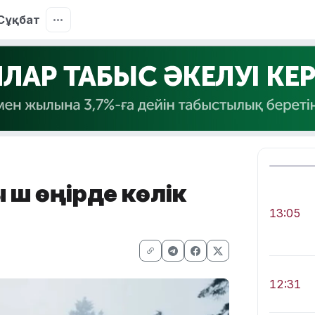
Сұқбат
үш өңірде көлік
13:05
12:31