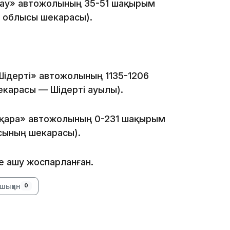
тау» автожолының 35-51 шақырым
ы облысы шекарасы).
10:53
Шідерті» автожолының 1135-1206
карасы — Шідерті ауылы).
ақара» автожолының 0-231 шақырым
10:29
сының шекарасы).
е ашу жоспарланған.
шыққан
0
10:05