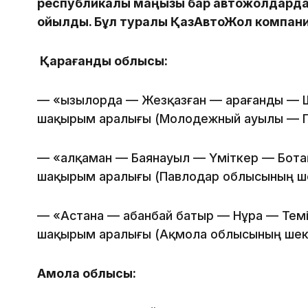
республикалық маңызы бар автожолдарда 
қойылды. Бұл туралы ҚазАвтоЖол компани
Қарағанды облысы:
— «Қызылорда — Жезқазған — Қарағанды — 
шақырым аралығы (Молодежный ауылы — П
— «Қалқаман — Баянауыл — Үміткер — Бот
шақырым аралығы (Павлодар облысының ше
— «Астана — Қабанбай батыр — Нұра — Тем
шақырым аралығы (Ақмола облысының шекар
Ақмола облысы: