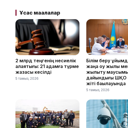
Ұқсас мақалалар
2 млрд теңгенің несиелік
Білім беру ұйым
алаяқтығы: 21 адамға түрме
жаңа оқу жылы ме
жазасы кесілді
жылыту маусым
дайындығы ШҚО ә
5 тамыз, 2026
жіті бақылауында
5 тамыз, 2026