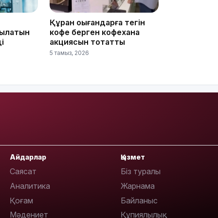
07:37
Құран оқығандарға тегін
йылатын
кофе берген кофехана
і
акциясын тоқтатты
5 тамыз, 2026
23:11
Айдарлар
Қызмет
Саясат
Біз туралы
22:54
Аналитика
Жарнама
Қоғам
Байланыс
Мәдениет
Құпиялылық