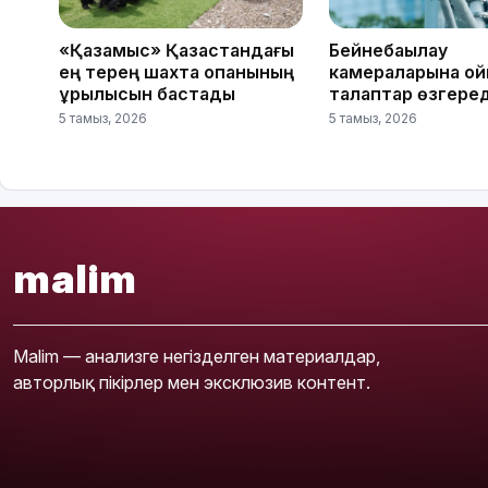
«Қазақмыс» Қазақстандағы
Бейнебақылау
ең терең шахта оқпанының
камераларына қо
құрылысын бастады
талаптар өзгеред
5 тамыз, 2026
5 тамыз, 2026
malim
Malim — анализге негізделген материалдар,
авторлық пікірлер мен эксклюзив контент.