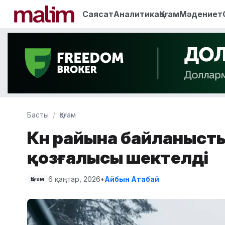
Саясат
Аналитика
Қоғам
Мәдениет
Басты
Қоғам
Күн райына байланысты 
қозғалысы шектелді
6 қаңтар, 2026
•
Айбын Атабай
Қоғам