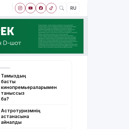
RU
Тамыздың
басты
кинопремьераларымен
таныссыз
ба?
Астротуризмнің
астанасына
айналды