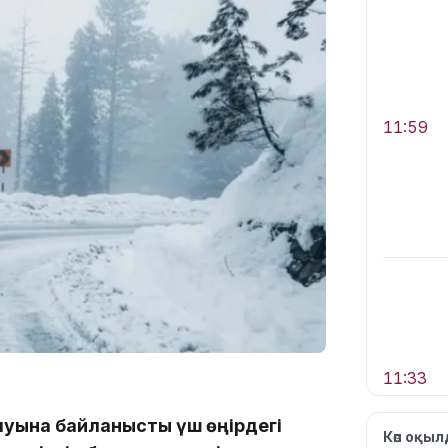
11:59
11:33
ылуына байланысты үш өңірдегі
Көп оқы