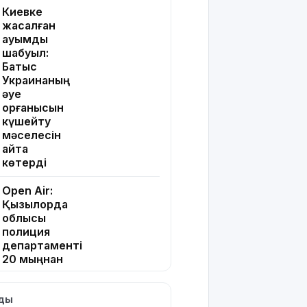
Киевке
жасалған
ауқымды
шабуыл:
Батыс
Украинаның
әуе
қорғанысын
күшейту
мәселесін
қайта
көтерді
Open Air:
Қызылорда
облысы
полиция
департаменті
20 мыңнан
астам
көрерменнің
лды
қауіпсіздігін