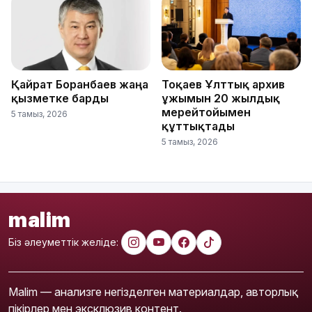
Қайрат Боранбаев жаңа
Тоқаев Ұлттық архив
қызметке барды
ұжымын 20 жылдық
мерейтойымен
5 тамыз, 2026
құттықтады
5 тамыз, 2026
malim
Біз әлеуметтік желіде:
Malim — анализге негізделген материалдар, авторлық
пікірлер мен эксклюзив контент.