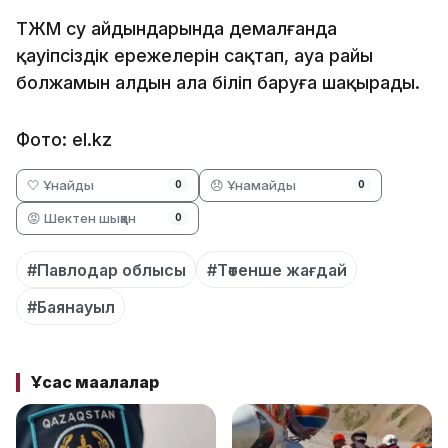
ТЖМ су айдындарында демалғанда
қауіпсіздік ережелерін сақтап, ауа райы
болжамын алдын ала біліп баруға шақырады.
Фото: el.kz
🤍 Ұнайды
😞 Ұнамайды
0
0
😡 Шектен шыққан
0
#Павлодар облысы
#Төтенше жағдай
#Баянауыл
Ұқсас мақалалар