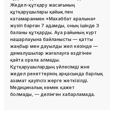
Жедел-құтқару жасағының
құтқарушылары қайық пен
катамаранмен «Махаббат аралына»
жүзіп барған 7 адамды, оның ішінде 3
баланы құтқарды. Ауа райының күрт
нашарлауына байланысты — қатты
жаңбыр мен дауылды жел кезінде —
демалушылар жағалауға өздігінен
қайта орала алмады.
Құтқарушылардың үйлесімді және
жедел әрекеттерінің арқасында барлық
азамат қауіпсіз жерге жеткізілді.
Медициналық көмек қажет
болмады, — делінген хабарламада.