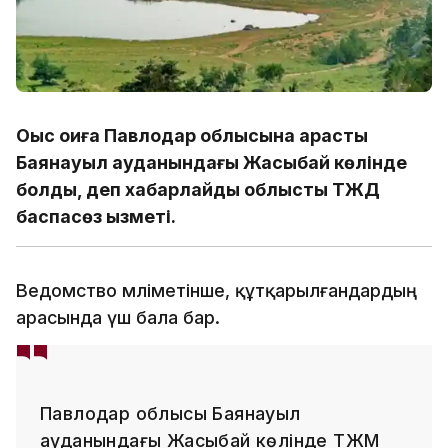
Оқыс оқиға Павлодар облысына қарасты
Баянауыл ауданындағы Жасыбай көлінде
болды, деп хабарлайды облыстық ТЖД
баспасөз қызметі.
Ведомство мәліметінше, құтқарылғандардың
арасында үш бала бар.
Павлодар облысы Баянауыл
ауданындағы Жасыбай көлінде ТЖМ