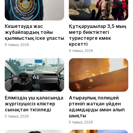
Көкшетауда жас
Құтқарушылар 3,5 мың
жұбайлардың тойы
метр биіктіктегі
қылмыстық іске ұласты
туристерге көмек
көрсетті
6 тамыз, 2026
6 тамыз, 2026
Еліміздің үш қаласында
Атыраулық полицей
жүргізушісіз көліктер
өртеніп жатқан үйден
сынақтан өткізіледі
адамдарды аман алып
шықты
5 тамыз, 2026
5 тамыз, 2026