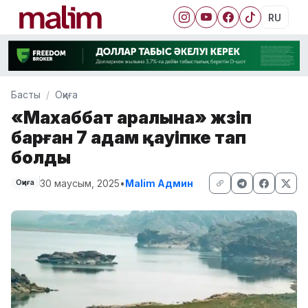
RU
Басты
Оқиға
«Махаббат аралына» жүзіп
барған 7 адам қауіпке тап
болды
30 маусым, 2025
•
Malim Админ
Оқиға