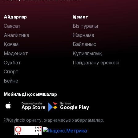
Айдарлар
Қызмет
Саясат
Біз туралы
Аналитика
Жарнама
Қоғам
Байланыс
Мәдениет
Құпиялылық
Сұхбат
Пайдалану ережесі
Спорт
Бейне
Мобильді қосымшалар
Download on the
Get it on
App Store
Google Play
Қауіпсіз орнату, жарнамасыз хабарламалар.