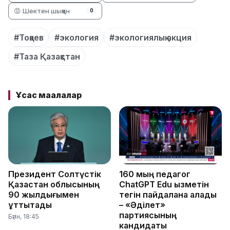
😡 Шектен шыққан
0
#Тоқаев
#экология
#экологиялық акция
#Таза Қазақстан
Ұқсас мақалалар
Президент Солтүстік
160 мың педагог
Қазақстан облысының
ChatGPT Edu қызметін
90 жылдығымен
тегін пайдалана алады
құттықтады
– «Әділет»
партиясының
Бүгін, 18:45
кандидаты