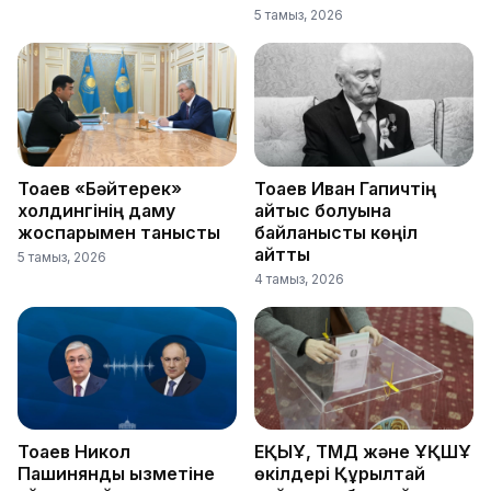
5 тамыз, 2026
Тоқаев «Бәйтерек»
Тоқаев Иван Гапичтің
холдингінің даму
қайтыс болуына
жоспарымен танысты
байланысты көңіл
айтты
5 тамыз, 2026
4 тамыз, 2026
Тоқаев Никол
ЕҚЫҰ, ТМД және ҰҚШҰ
Пашинянды қызметіне
өкілдері Құрылтай