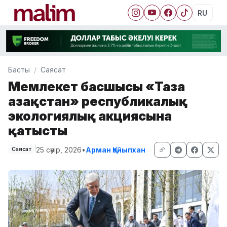
RU
Басты
Саясат
Мемлекет басшысы «Таза
Қазақстан» республикалық
экологиялық акциясына
қатысты
25 сәуір, 2026
•
Арман Қайыпхан
Саясат