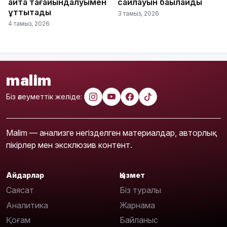
қайта тағайындалуымен
сайлауын бақылайды
құттықтады
3 тамыз, 2026
4 тамыз, 2026
malim
Біз әлеуметтік желіде:
Malim — анализге негізделген материалдар, авторлық
пікірлер мен эксклюзив контент.
Айдарлар
Қызмет
Саясат
Біз туралы
Аналитика
Жарнама
Қоғам
Байланыс