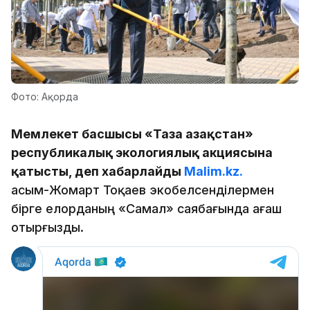
Фото: Ақорда
Мемлекет басшысы «Таза Қазақстан»
республикалық экологиялық акциясына
қатысты, деп хабарлайды
Malim.kz.
Қасым-Жомарт Тоқаев экобелсенділермен
бірге елорданың «Самал» саябағында ағаш
отырғызды.