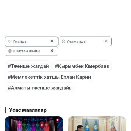
🤍 Ұнайды
😞 Ұнамайды
0
0
😡 Шектен шыққан
0
#Төтенше жағдай
#Қырымбек Көшербаев
#Мемлекеттік хатшы Ерлан Қарин
#Алматы төтенше жағдайы
Ұқсас мақалалар