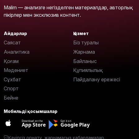
Malim — анализге негізделген материалдар, авторлық
пікірлер мен эксклюзив контент.
Айдарлар
Қызмет
Саясат
Біз туралы
Аналитика
Жарнама
Қоғам
Байланыс
Мәдениет
Құпиялылық
Сұхбат
Пайдалану ережесі
Спорт
Бейне
Мобильді қосымшалар
Download on the
Get it on
App Store
Google Play
Қауіпсіз орнату, жарнамасыз хабарламалар.