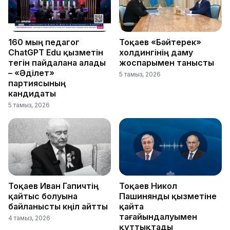
160 мың педагог
Тоқаев «Бәйтерек»
ChatGPT Edu қызметін
холдингінің даму
тегін пайдалана алады
жоспарымен танысты
– «Әділет»
5 тамыз, 2026
партиясының
кандидаты
5 тамыз, 2026
Тоқаев Иван Гапичтің
Тоқаев Никол
қайтыс болуына
Пашинянды қызметіне
байланысты көңіл айтты
қайта
тағайындалуымен
4 тамыз, 2026
құттықтады