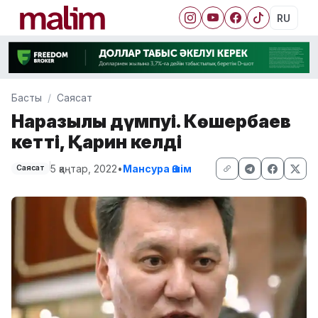
RU
Басты
Саясат
Наразылық дүмпуі. Көшербаев
кетті, Қарин келді
5 қаңтар, 2022
•
Мансура Әшім
Саясат