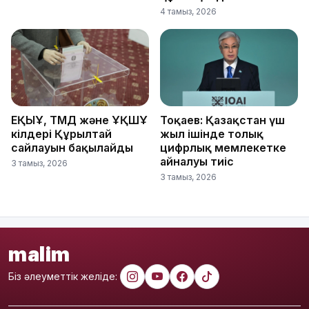
4 тамыз, 2026
ЕҚЫҰ, ТМД және ҰҚШҰ
Тоқаев: Қазақстан үш
өкілдері Құрылтай
жыл ішінде толық
сайлауын бақылайды
цифрлық мемлекетке
айналуы тиіс
3 тамыз, 2026
3 тамыз, 2026
malim
Біз әлеуметтік желіде: