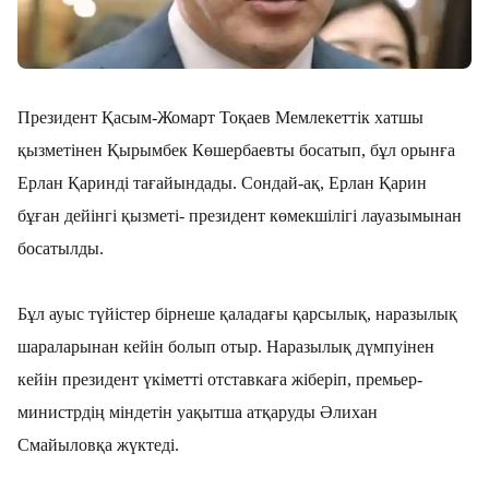
Президент Қасым-Жомарт Тоқаев Мемлекеттік хатшы
қызметінен Қырымбек Көшербаевты босатып, бұл орынға
Ерлан Қаринді тағайындады. Сондай-ақ, Ерлан Қарин
бұған дейінгі қызметі- президент көмекшілігі лауазымынан
босатылды.
Бұл ауыс түйістер бірнеше қаладағы қарсылық, наразылық
шараларынан кейін болып отыр. Наразылық дүмпуінен
кейін президент үкіметті отставкаға жіберіп, премьер-
министрдің міндетін уақытша атқаруды Әлихан
Смайыловқа жүктеді.