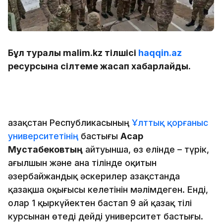
Бұл туралы malim.kz тілшісі
haqqin.az
ресурсына сілтеме жасап хабарлайды.
Қазақстан Республикасының
Ұлттық қорғаныс
университетінің
бастығы
Асқар
Мустабековтың
айтуынша, өз елінде – түрік,
ағылшын және ана тілінде оқитын
әзербайжандық әскерилер Қазақстанда
қазақша оқығысы келетінін мәлімдеген. Енді,
олар 1 қыркүйектен бастап 9 ай қазақ тілі
курсынан өтеді дейді университет бастығы.