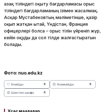
Қазақ тіліндегі оқыту бағдарламасы орыс
тіліндегі бағдарламаның ізімен жасалмақ.
Асқар Мустабековтың мәліметінше, қазір
оқып жатқан Қытай, Үндістан, Франция
офицерлері болса – орыс тілін үйреніп жүр,
кейін оқуды да сол тілде жалғастыратын
болады.
Фото: nuo.edu.kz
🤍 Ұнайды
😞 Ұнамайды
0
0
😡 Шектен шыққан
0
Ұқсас мақалалар