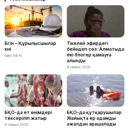
Бүгін – Құрылысшылар
Тікелей эфирдегі
күні
бейәдеп сөз: Алматыда
екі блогер қамауға
Бүгін, 08:41
алынды
8 тамыз, 2026
БҚО-да ет өнімдері
БҚО-да құтқарушылар
тексеріліп жатыр
Жайықта ер адамды
ажалдан арашалады
8 тамыз, 2026