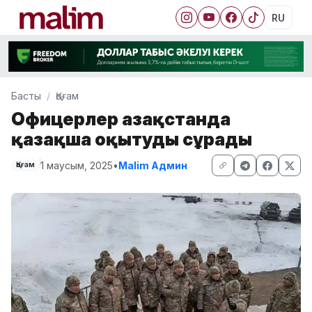
RU
Басты
Қоғам
Офицерлер Қазақстанда
қазақша оқытуды сұрады
1 маусым, 2025
•
Malim Админ
Қоғам