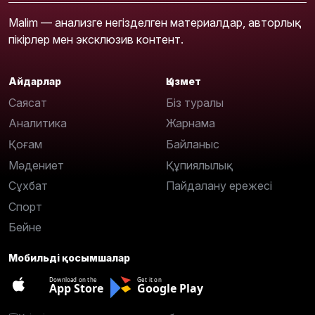
Malim — анализге негізделген материалдар, авторлық
пікірлер мен эксклюзив контент.
Айдарлар
Қызмет
Саясат
Біз туралы
Аналитика
Жарнама
Қоғам
Байланыс
Мәдениет
Құпиялылық
Сұхбат
Пайдалану ережесі
Спорт
Бейне
Мобильді қосымшалар
Download on the
Get it on
App Store
Google Play