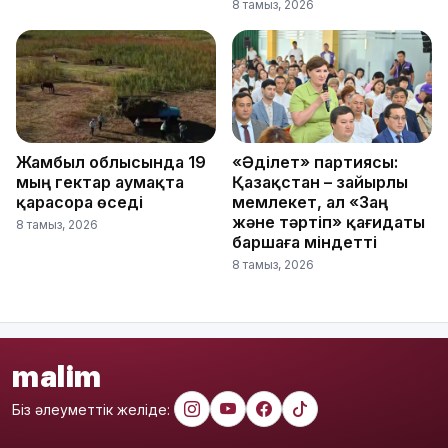
8 тамыз, 2026
Жамбыл облысында 19
«Әділет» партиясы:
мың гектар аумақта
Қазақстан – зайырлы
қарасора өседі
мемлекет, ал «Заң
және тәртіп» қағидаты
8 тамыз, 2026
баршаға міндетті
8 тамыз, 2026
malim
Біз әлеуметтік желіде: