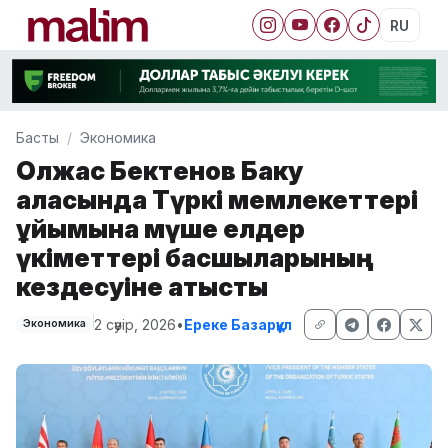
RU
Басты
Экономика
Олжас Бектенов Баку
қаласында Түркі мемлекеттері
ұйымына мүше елдер
үкіметтері басшыларының
кездесуіне қатысты
2 сәуір, 2026
•
Ереке Базарқұл
Экономика