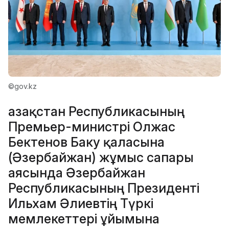
©gov.kz
Қазақстан Республикасының
Премьер-министрі Олжас
Бектенов Баку қаласына
(Әзербайжан) жұмыс сапары
аясында Әзербайжан
Республикасының Президенті
Ильхам Әлиевтің Түркі
мемлекеттері ұйымына