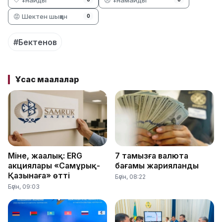
😡 Шектен шыққан
0
#Бектенов
Ұқсас мақалалар
Міне, жаңалық: ERG
7 тамызға валюта
акциялары «Самұрық-
бағамы жарияланды
Қазынаға» өтті
Бүгін, 08:22
Бүгін, 09:03