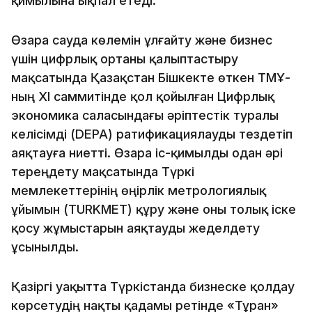
қимылына ықпал етеді.
Өзара сауда көлемін ұлғайту және бизнес
үшін цифрлық ортаны қалыптастыру
мақсатында Қазақстан Бішкекте өткен ТМҰ-
ның XI саммитінде қол қойылған Цифрлық
экономика саласындағы әріптестік туралы
келісімді (DEPA) ратификациялауды тездетіп
аяқтауға ниетті. Өзара іс-қимылды одан әрі
тереңдету мақсатында Түркі
мемлекеттерінің өңірлік метрологиялық
ұйымын (TURKMET) құру және оны толық іске
қосу жұмыстарын аяқтауды жеделдету
ұсынылды.
Қазіргі уақытта Түркістанда бизнеске қолдау
көрсетудің нақты қадамы ретінде «Тұран»