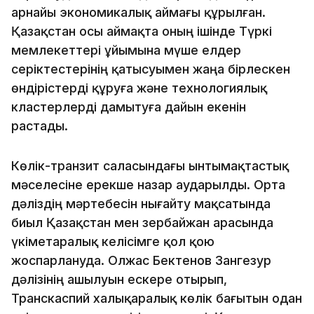
арнайы экономикалық аймағы құрылған.
Қазақстан осы аймақта оның ішінде Түркі
мемлекеттері ұйымына мүше елдер
серіктестерінің қатысуымен жаңа бірлескен
өндірістерді құруға және технологиялық
кластерлерді дамытуға дайын екенін
растады.
Көлік-транзит саласындағы ынтымақтастық
мәселесіне ерекше назар аударылды. Орта
дәліздің мәртебесін нығайту мақсатында
биыл Қазақстан мен Әзербайжан арасында
үкіметаралық келісімге қол қою
жоспарлануда. Олжас Бектенов Зангезур
дәлізінің ашылуын ескере отырып,
Транскаспий халықаралық көлік бағытын одан