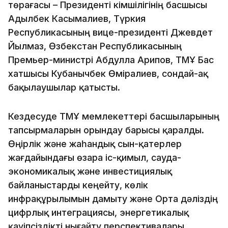
төрағасы – Президенті Әкімшілігінің басшысы
Адылбек Касымалиев, Түркия
Республикасының вице-президенті Джевдет
Йылмаз, Өзбекстан Республикасының
Премьер-министрі Абдулла Арипов, ТМҰ Бас
хатшысы Кубанычбек Өміралиев, сондай-ақ
бақылаушылар қатысты.
Кездесуде ТМҰ мемлекеттері басшыларының
тапсырмаларын орындау барысы қаралды.
Өңірлік және жаһандық сын-қатерлер
жағдайындағы өзара іс-қимыл, сауда-
экономикалық және инвестициялық
байланыстарды кеңейту, көлік
инфрақұрылымын дамыту және Орта дәліздің
цифрлық интеграциясы, энергетикалық
қауіпсіздікті нығайту перспективалары