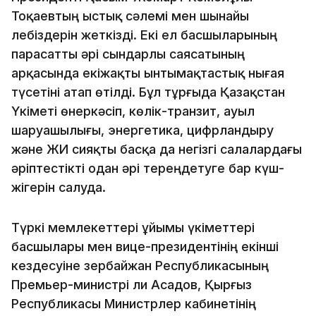
Тоқаевтың ыстық сәлемі мен шынайы
лебіздерін жеткізді. Екі ел басшыларының
парасатты әрі сындарлы саясатының
арқасында екіжақты ынтымақтастық нығая
түсетіні атап өтілді. Бұл тұрғыда Қазақстан
Үкіметі өнеркәсіп, көлік-транзит, ауыл
шаруашылығы, энергетика, цифрландыру
және ЖИ сияқты басқа да негізгі салалардағы
әріптестікті одан әрі тереңдетуге бар күш-
жігерін салуда.
Түркі мемлекеттері ұйымы үкіметтері
басшылары мен вице-президентінің екінші
кездесуіне Әзербайжан Республикасының
Премьер-министрі Әли Асадов, Қырғыз
Республикасы Министрлер кабинетінің