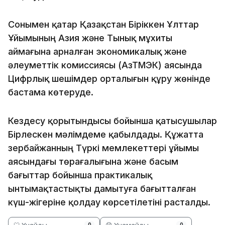
Сонымен қатар Қазақстан Біріккен Ұлттар
Ұйымының Азия және Тынық мұхиты
аймағына арналған экономикалық және
әлеуметтік комиссиясы (АзТМЭӘК) аясында
Цифрлық шешімдер орталығын құру жөнінде
бастама көтеруде.
Кездесу қорытындысы бойынша қатысушылар
Бірлескен мәлімдеме қабылдады. Құжатта
Әзербайжанның Түркі мемлекеттері ұйымы
аясындағы төрағалығына және басым
бағыттар бойынша практикалық
ынтымақтастықты дамытуға бағытталған
күш-жігеріне қолдау көрсетілетіні расталды.
🤍 Ұнайды
😞 Ұнамайды
0
0