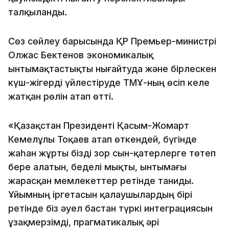
талқыланды.
Сөз сөйлеу барысында ҚР Премьер-министрі
Олжас Бектенов экономикалық
ынтымақтастықты нығайтуда және бірлескен
күш-жігерді үйлестіруде ТМҰ-ның өсіп келе
жатқан рөлін атап өтті.
«Қазақстан Президенті Қасым-Жомарт
Кемелұлы Тоқаев атап өткендей, бүгінде
жаһан жұрты бізді зор сын-қатерлерге төтеп
бере алатын, беделі мықты, ынтымағы
жарасқан мемлекеттер ретінде таниды.
Ұйымның іргетасын қалаушылардың бірі
ретінде біз әуел бастан түркі интеграциясын
ұзақмерзімді, прагматикалық әрі