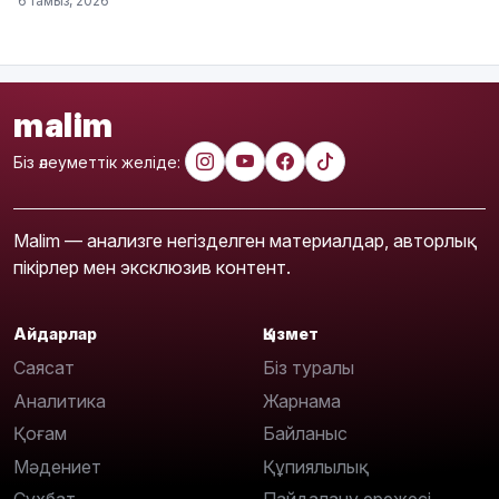
6 тамыз, 2026
malim
Біз әлеуметтік желіде:
Malim — анализге негізделген материалдар, авторлық
пікірлер мен эксклюзив контент.
Айдарлар
Қызмет
Саясат
Біз туралы
Аналитика
Жарнама
Қоғам
Байланыс
Мәдениет
Құпиялылық