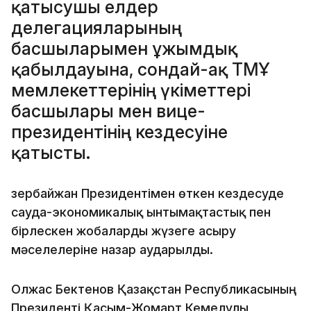
қатысушы елдер
делегацияларының
басшыларымен ұжымдық
қабылдауына, сондай-ақ ТМҰ
мемлекеттерінің үкіметтері
басшылары мен вице-
президентінің кездесуіне
қатысты.
Әзербайжан Президентімен өткен кездесуде
сауда-экономикалық ынтымақтастық пен
бірлескен жобаларды жүзеге асыру
мәселелеріне назар аударылды.
Олжас Бектенов Қазақстан Республикасының
Президенті Қасым-Жомарт Кемелұлы