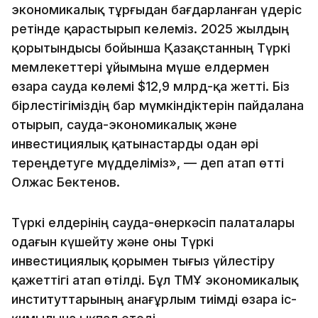
экономикалық тұрғыдан бағдарланған үдеріс
ретінде қарастырып келеміз. 2025 жылдың
қорытындысы бойынша Қазақстанның Түркі
мемлекеттері ұйымына мүше елдермен
өзара сауда көлемі $12,9 млрд-қа жетті. Біз
бірлестігіміздің бар мүмкіндіктерін пайдалана
отырып, сауда-экономикалық және
инвестициялық қатынастарды одан әрі
тереңдетуге мүдделіміз», — деп атап өтті
Олжас Бектенов.
Түркі елдерінің сауда-өнеркәсіп палаталары
одағын күшейту және оны Түркі
инвестициялық қорымен тығыз үйлестіру
қажеттігі атап өтілді. Бұл ТМҰ экономикалық
институттарының анағұрлым тиімді өзара іс-