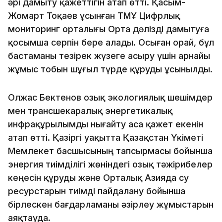
әрі дамыту қажеттігін атап өтті. Қасым-
Жомарт Тоқаев ұсынған ТМҰ Цифрлық
мониторинг орталығы Орта дәлізді дамытуға
қосымша серпін бере алады. Осыған орай, бұл
бастаманы тезірек жүзеге асыру үшін арнайы
жұмыс тобын шұғыл түрде құруды ұсынылды.
Олжас Бектенов озық экологиялық шешімдер
мен трансшекаралық энергетикалық
инфрақұрылымды нығайту аса қажет екенін
атап өтті. Қазіргі уақытта Қазақстан Үкіметі
Мемлекет басшысының тапсырмасы бойынша
энергия тиімділігі жөніндегі озық тәжірибелер
кеңесін құруды және Орталық Азияда су
ресурстарын тиімді пайдалану бойынша
бірлескен бағдарламаны әзірлеу жұмыстарын
аяқтауда.