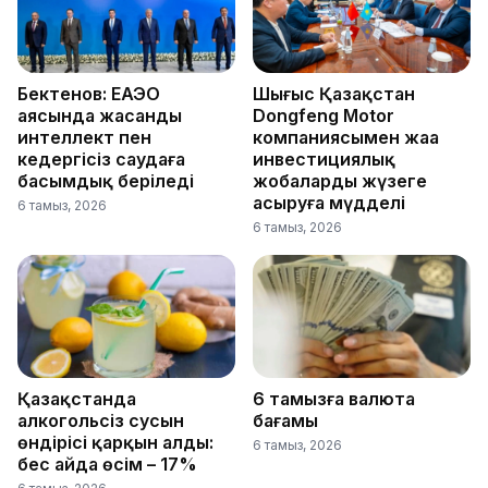
Бектенов: ЕАЭО
Шығыс Қазақстан
аясында жасанды
Dongfeng Motor
интеллект пен
компаниясымен жаңа
кедергісіз саудаға
инвестициялық
басымдық беріледі
жобаларды жүзеге
асыруға мүдделі
6 тамыз, 2026
6 тамыз, 2026
Қазақстанда
6 тамызға валюта
алкогольсіз сусын
бағамы
өндірісі қарқын алды:
6 тамыз, 2026
бес айда өсім – 17%