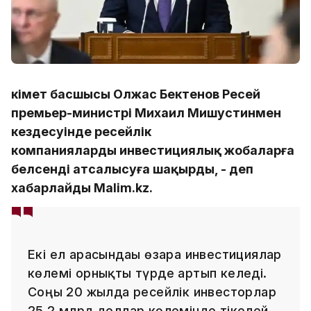
Үкімет басшысы Олжас Бектенов Ресей
премьер-министрі Михаил Мишустинмен
кездесуінде ресейлік
компанияларды инвестициялық жобаларға
белсенді атсалысуға шақырды, - деп
хабарлайды Malim.kz.
Екі ел арасындағы өзара инвестициялар
көлемі орнықты түрде артып келеді.
Соңғы 20 жылда ресейлік инвесторлар
25,2 млрд доллар көлемінде тікелей