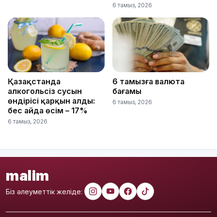
6 тамыз, 2026
Қазақстанда
6 тамызға валюта
алкогольсіз сусын
бағамы
өндірісі қарқын алды:
6 тамыз, 2026
бес айда өсім – 17%
6 тамыз, 2026
malim
Біз әлеуметтік желіде: