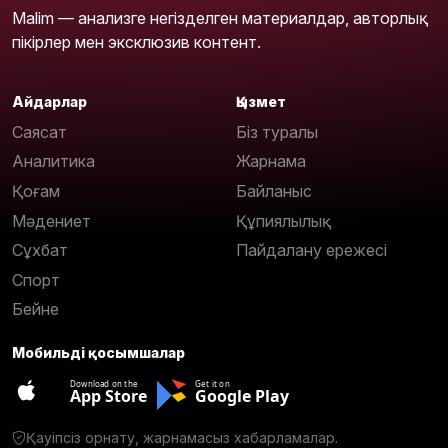
Malim — анализге негізделген материалдар, авторлық
пікірлер мен эксклюзив контент.
Айдарлар
Қызмет
Саясат
Біз туралы
Аналитика
Жарнама
Қоғам
Байланыс
Мәдениет
Құпиялылық
Сұхбат
Пайдалану ережесі
Спорт
Бейне
Мобильді қосымшалар
Download on the
Get it on
App Store
Google Play
Қауіпсіз орнату, жарнамасыз хабарламалар.