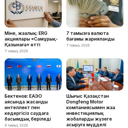
Міне, жаңалық: ERG
7 тамызға валюта
акциялары «Самұрық-
бағамы жарияланды
Қазынаға» өтті
7 тамыз, 2026
7 тамыз, 2026
Бектенов: ЕАЭО
Шығыс Қазақстан
аясында жасанды
Dongfeng Motor
интеллект пен
компаниясымен жаңа
кедергісіз саудаға
инвестициялық
басымдық беріледі
жобаларды жүзеге
асыруға мүдделі
6 тамыз, 2026