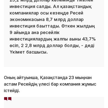
инвестиция салды. Ал қазақстандық
компаниялар осы кезеңде Ресей
экономикасына 8,7 млрд доллар
инвестиция бағыттады. Өткен жылдың
9 айында ғана ресейлік
инвестициялардың жалпы ағыны 43,7%
өсіп, 2 2,8 млрд доллар болды, - деді
Үкімет басшысы.
Оның айтуынша, Қазақстанда 23 мыңнан
астам Ресейдің үлесі бар компания жұмыс
істейді.