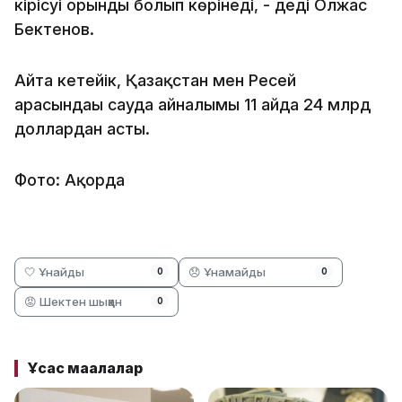
кірісуі орынды болып көрінеді, - деді Олжас
Бектенов.
Айта кетейік, Қазақстан мен Ресей
арасындағы сауда айналымы 11 айда 24 млрд
доллардан асты.
Фото: Ақорда
🤍 Ұнайды
😞 Ұнамайды
0
0
😡 Шектен шыққан
0
Ұқсас мақалалар