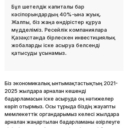
Бұл шетелдік капиталы бар
кәсіпорындардың 40%-ына жуық.
Жалпы, біз жаңа өндірістер құруға
мүдделіміз. Ресейлік компанияларға
Қазақстанда бірлескен инвестициялық
жобаларды іске асыруға белсенді
қатысуды ұсынамыз.
Біз экономикалық ынтымақтастықтың 2021-
2025 жылдарға арналған кешенді
бағдарламасын іске асыруда оң нәтижелер
көріп отырмыз. Осы тұрғыда біздің жауапты
мемлекеттік органдарымыз келесі жылдарға
арналған жаңартылған бағдарламаны әзірлеуге