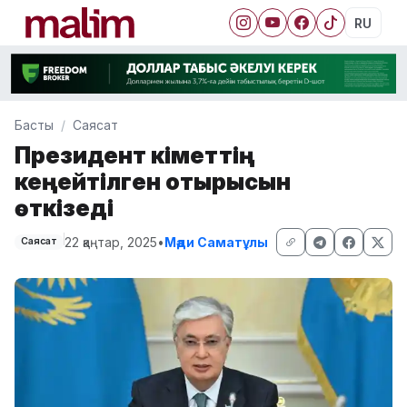
RU
Басты
Саясат
Президент Үкіметтің
кеңейтілген отырысын
өткізеді
22 қаңтар, 2025
•
Мәди Саматұлы
Саясат