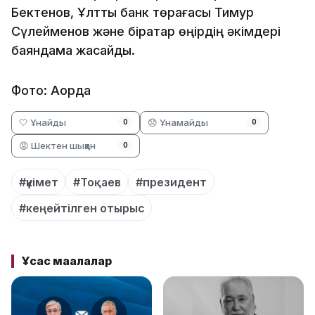
Бектенов, Ұлттық банк төрағасы Тимур
Сүлейменов және бірқатар өңірдің әкімдері
баяндама жасайды.
Фото: Ақорда
🤍 Ұнайды
😞 Ұнамайды
0
0
😡 Шектен шыққан
0
#үкімет
#Тоқаев
#президент
#кеңейтілген отырыс
Ұқсас мақалалар