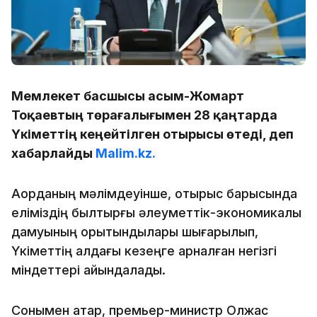
Мемлекет басшысы Қасым-Жомарт
Тоқаевтың төрағалығымен 28 қаңтарда
Үкіметтің кеңейтілген отырысы өтеді, деп
хабарлайды
Malim.kz.
Ақорданың мәлімдеуінше, отырыс барысында
еліміздің былтырғы әлеуметтік-экономикалық
дамуының қорытындылары шығарылып,
Үкіметтің алдағы кезеңге арналған негізгі
міндеттері айқындалады.
Сонымен қатар, премьер-министр Олжас