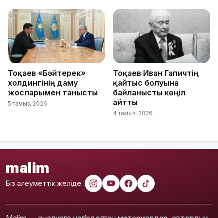
Тоқаев «Бәйтерек»
Тоқаев Иван Гапичтің
холдингінің даму
қайтыс болуына
жоспарымен танысты
байланысты көңіл
айтты
5 тамыз, 2026
4 тамыз, 2026
malim
Біз әлеуметтік желіде:
Malim — анализге негізделген материалдар, авторлық