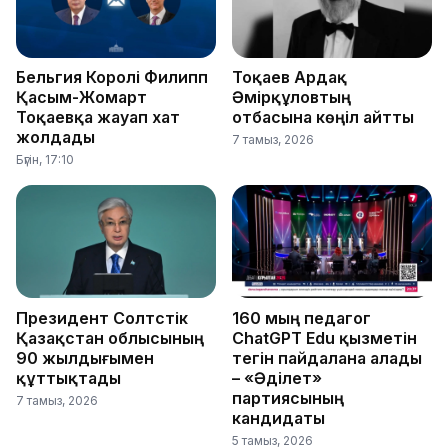
Бельгия Королі Филипп
Тоқаев Ардақ
Қасым-Жомарт
Әмірқұловтың
Тоқаевқа жауап хат
отбасына көңіл айтты
жолдады
7 тамыз, 2026
Бүгін, 17:10
Президент Солтүстік
160 мың педагог
Қазақстан облысының
ChatGPT Edu қызметін
90 жылдығымен
тегін пайдалана алады
құттықтады
– «Әділет»
партиясының
7 тамыз, 2026
кандидаты
5 тамыз, 2026