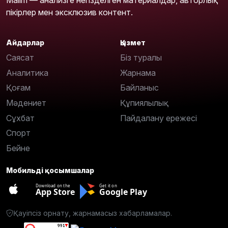
пікірлер мен эксклюзив контент.
Айдарлар
Қызмет
Саясат
Біз туралы
Аналитика
Жарнама
Қоғам
Байланыс
Мәдениет
Құпиялылық
Сұхбат
Пайдалану ережесі
Спорт
Бейне
Мобильді қосымшалар
Download on the
Get it on
App Store
Google Play
Қауіпсіз орнату, жарнамасыз хабарламалар.