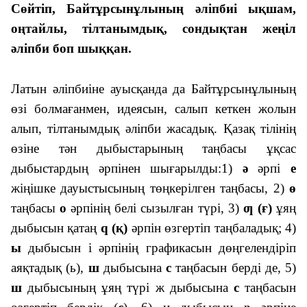
Сөйтіп, Байтұрсынұлының әліпбиі ықшам,
оңтайлы, тілтанымдық, сондықтан жеңіл
әліпби боп шыққан.
Латын әліпбиіне ауысқанда да Байтұрсынұлының
өзі болмағанмен, идеясын, салып кеткен жолын
алып, тілтанымдық әліпби жасадық. Қазақ тілінің
өзіне тән дыбыстарының таңбасы ұқсас
дыбыстардың әрпінен шығарылды:1)
ә
әрпі
е
жіңішке дауыстысының төңкерілген таңбасы, 2)
ө
таңбасы
о
әрпінің белі сызылған түрі, 3)
ƣ (ғ)
ұяң
дыбысын қатаң
q (қ)
әрпін өзгертіп таңбаладық; 4)
ы
дыбысын і әрпінің графикасын дөңгелендіріп
аяқтадық (ь),
ш
дыбысына
с
таңбасын берді де, 5)
ш
дыбысының ұяң түрі ж дыбысына
с
таңбасын