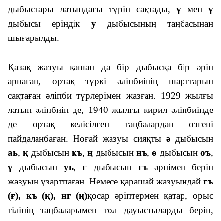
дыбыстары латындағы түрін сақтады,
ұ
мен
ү
дыбысы еріндік
у
дыбысының таңбасынан
шығарылды.
Қазақ жазуы қашан да бір дыбысқа бір әріп
арнаған, ортақ түркі әліпбиінің шарттарын
сақтаған әліпби түрлерімен жазған. 1929 жылғы
латын әліпбиін де, 1940 жылғы кирил әліпбиінде
де ортақ келісілген таңбалардан өзгені
пайдаланбаған. Ноғай жазуы сияқты
ә
дыбысын
аь
,
қ
дыбысын
къ
,
ң
дыбысын
нъ
,
ө
дыбысын
оъ
,
ұ
дыбысын
уь
,
ғ
дыбысын
гъ
әрпімен беріп
жазуын ұзартпаған. Немесе қарашай жазуындай
гъ
(ғ), къ (қ), нг (ң)
қосар әріптермен қатар, орыс
тілінің таңбаларымен төл дауыстыларды беріп,