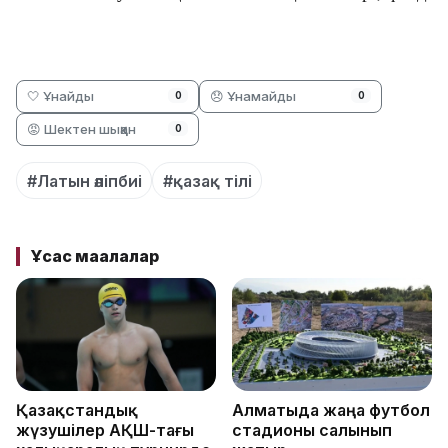
🤍 Ұнайды
😞 Ұнамайды
0
0
😡 Шектен шыққан
0
#Латын әліпбиі
#қазақ тілі
Ұқсас мақалалар
Қазақстандық
Алматыда жаңа футбол
жүзушілер АҚШ-тағы
стадионы салынып