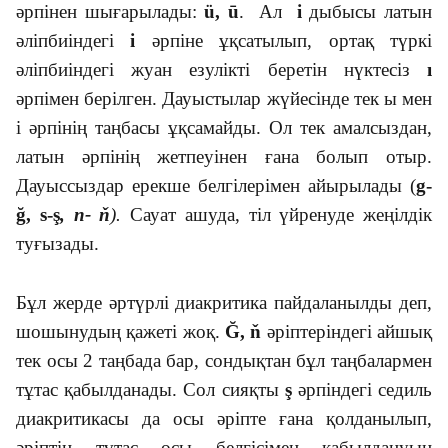
әрпінен шығарылады:
ü, ū
. Ал
і
дыбысы латын
әліпбиіндегі
і
әрпіне ұқсатылып, ортақ түркі
әліпбиіндегі жуан езулікті беретін нүктесіз
ı
әрпімен берілген. Дауыстылар жүйесінде тек ы мен
і әрпінің таңбасы ұқсамайды. Ол тек амалсыздан,
латын әрпінің жетпеуінен ғана болып отыр.
Дауыссыздар ерекше белгілерімен айырылады (
g-
ğ, s-ş
, n-
ň
).
Сауат ашуда, тіл үйренуде жеңілдік
туғызады.
Бұл жерде әртүрлі диакритика пайдаланылды деп,
шошынудың қажеті жоқ.
Ğ, ň
әріптеріндегі айшық
тек осы 2 таңбада бар, сондықтан бұл таңбалармен
тұтас қабылданады. Сол сияқты
ş
әрпіндегі седиль
диакритикасы да осы әріпте ғана қолданылып,
әріптің тұтас осы белгісімен қабылдануын