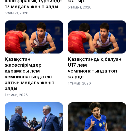
халықаралық турнирде
жатыр
17 медаль жеңіп алды
5 тамыз, 2026
5 тамыз, 2026
Қазақстан
Қазақстандық балуан
жасөспірімдер
U17 әлем
құрамасы әлем
чемпионатында топ
чемпионатында екі
жарды
алтын медаль жеңіп
1 тамыз, 2026
алды
1 тамыз, 2026