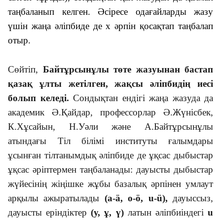
таңбаланып келген. Әсіресе одағайларды жазу
үшін жаңа әліпбиде де х әрпін қосақтап таңбалап
отыр.
Сөйтіп,
Байтұрсынұлы төте жазуынан бастап
қазақ ұлты жетілген, жақсы әліпбидің иесі
болып келеді.
Сондықтан ендігі жаңа жазуда да
академик Ә.Қайдар, профессорлар Ә.Жүнісбек,
К.Хұсайын, Н.Уәли және А.Байтұрсынұлы
атындағы Тіл білімі институты ғалымдары
ұсынған тілтанымдық әліпбиде де ұқсас дыбыстар
ұқсас әріптермен таңбаланады: дауысты дыбыстар
жүйесінің жіңішке жұбы базалық әрпінен умлаут
арқылы ажыратылады
(а-ä, о-ö, u-ü),
дауыссыз,
дауысты еріндіктер
(у, ұ, ү)
латын әліпбиіндегі
u