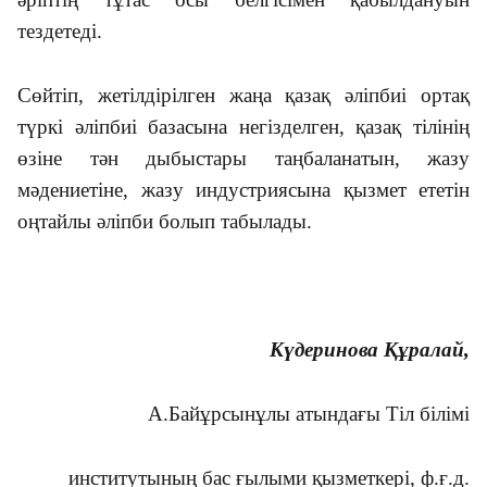
тездетеді.
Сөйтіп, жетілдірілген жаңа қазақ әліпбиі ортақ
түркі әліпбиі базасына негізделген, қазақ тілінің
өзіне тән дыбыстары таңбаланатын, жазу
мәдениетіне, жазу индустриясына қызмет ететін
оңтайлы әліпби болып табылады.
Күдеринова Құралай,
А.Байұрсынұлы атындағы Тіл білімі
институтының бас ғылыми қызметкері, ф.ғ.д.