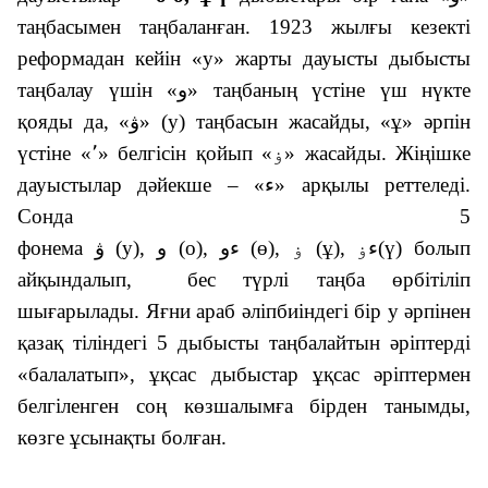
таңбасымен таңбаланған. 1923 жылғы кезекті
реформадан кейін «у» жарты дауысты дыбысты
таңбалау үшін «
ﻭ
» таңбаның үстіне үш нүкте
қояды да, «
ﯞ
» (у) таңбасын жасайды, «ұ» әрпін
үстіне «՚» белгісін қойып «
ۏ
» жасайды. Жіңішке
дауыстылар дәйекше – «
ﺀ
» арқылы реттеледі.
Сонда 5
фонема
ﯞ
(у),
ﻭ
(о),
ﺀﻭ
(ө),
ۏ
(ұ),
ﺀۏ
(ү) болып
айқындалып, бес түрлі таңба өрбітіліп
шығарылады. Яғни араб әліпбиіндегі бір у әрпінен
қазақ тіліндегі 5 дыбысты таңбалайтын әріптерді
«балалатып», ұқсас дыбыстар ұқсас әріптермен
белгіленген соң көзшалымға бірден танымды,
көзге ұсынақты болған.