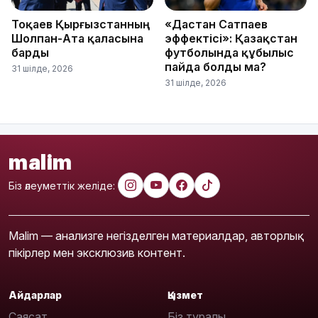
Тоқаев Қырғызстанның
«Дастан Сатпаев
Шолпан-Ата қаласына
эффектісі»: Қазақстан
барды
футболында құбылыс
пайда болды ма?
31 шілде, 2026
31 шілде, 2026
malim
Біз әлеуметтік желіде:
Malim — анализге негізделген материалдар, авторлық
пікірлер мен эксклюзив контент.
Айдарлар
Қызмет
Саясат
Біз туралы