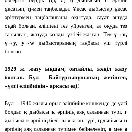
өзгертіп бердік (
ҫ
), 6) ң дыбысын n әрпіне
ұқсатып,
ŋ
-мен таңбалады. Ұқсас дыбыстар ұқсас
әріптермен таңбаланғаны оқытуда, сауат ашуда
оңай болған, әліппені тез үйренген, ал оқуда тез
танылған, жазуда қолды үзбей жазған. Тек
ұ
→
u,
ү
→
y, у
→
w
дыбыстарының таңбасы үш түрлі
болған.
1929 ж. жазу ықшам, оңтайлы, жеңіл жазу
болған. Бұл Байтұрсынұлының жетілген,
«үлгі әліпбиінің» арқасы еді!
Бұл – 1940 жылы орыс әліпбиіне көшкенде де үлгі
болды:
қ
дыбысы
к
әрпінің аяқ салынған түрі,
ғ
дыбысы
г
әрпінің белі сызылған түрі,
ң
дыбысы
н
әрпінің аяқ салынған түрімен бейнеленіп,
ө
мен
ә