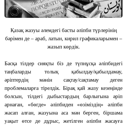
Қазақ жазуы әлемдегі басты әліпби түрлерінің
бәрімен де – араб, латын, кирил графикаларымен –
жазып көрдік.
Басқа тілдер сияқты біз де түпнұсқа әліпбидегі
таңбаларды толық қабылдау/қабылдамау,
әріптердің мәнін сақтау/сақтамау деген
проблемаларға тірелдік. Бірақ қай жазу кезеңінде
болсын, тілдегі дыбыстардың барлығына әріп
арнаған, «бөгде» әліпбиден «өзіміздің» әліпби
жасап алған, жазуына аса мән берген, біршама
уақыт өтсе де дұрыс, жетілген әліпби жасауға