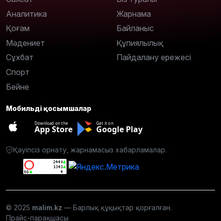
Аналитика
Жарнама
Қоғам
Байланыс
Мәдениет
Құпиялылық
Сұхбат
Пайдалану ережесі
Спорт
Бейне
Мобильді қосымшалар
Download on the
Get it on
App Store
Google Play
Қауіпсіз орнату, жарнамасыз хабарламалар.
© 2025
malim.kz
— Барлық құқықтар қорғалған.
Прайс-парақшасы