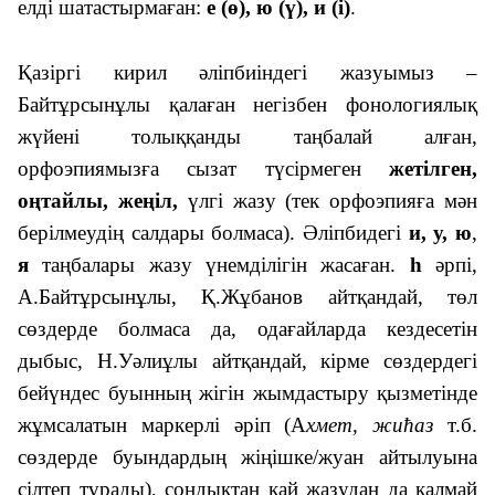
елді шатастырмаған:
е (ө), ю (ү), и (і)
.
Қазіргі кирил әліпбиіндегі жазуымыз –
Байтұрсынұлы қалаған негізбен фонологиялық
жүйені толыққанды таңбалай алған,
орфоэпиямызға сызат түсірмеген
жетілген,
оңтайлы, жеңіл,
үлгі жазу (тек орфоэпияға мән
берілмеудің салдары болмаса). Әліпбидегі
и, у, ю
,
я
таңбалары жазу үнемділігін жасаған.
һ
әрпі,
А.Байтұрсынұлы, Қ.Жұбанов айтқандай, төл
сөздерде болмаса да, одағайларда кездесетін
дыбыс, Н.Уәлиұлы айтқандай, кірме сөздердегі
бейүндес буынның жігін жымдастыру қызметінде
жұмсалатын маркерлі әріп (А
хмет, жићаз
т.б.
сөздерде буындардың жіңішке/жуан айтылуына
сілтеп тұрады), сондықтан қай жазудан да қалмай