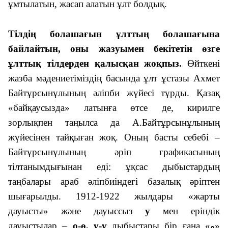
ұмтылатын, жасап алатын ұлт болдық.
Тілдің болашағын ұлттың болашағына
байлайтын, оны жазуымен бекітетін өзге
ұлттық тілдерден қалысқан жоқпыз.
Өйткені
жазба мәдениетіміздің басында ұлт ұстазы Ахмет
Байтұрсынұлының әліпби жүйесі тұрды. Қазақ
«байқаусызда» латынға өтсе де, кирилге
зорлықпен таңылса да А.Байтұрсынұлының
жүйесінен тайқыған жоқ. Оның басты себебі –
Байтұрсынұлының әріп графикасының
тілтанымдығынан еді: ұқсас дыбыстардың
таңбалары араб әліпбиіндегі базалық әріптен
шығарылды.
1912-1922 жылдары «жарты
дауысты» және дауыссыз
у
мен еріндік
дауыстылар –
о-ө, ұ-ү
дыбыстары бір ғана «
ﻭ
»