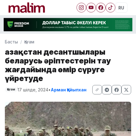
RU
Басты
Қоғам
Қазақстан десантшылары
беларусь әріптестерін тау
жағдайында өмір сүруге
үйретуде
17 шілде, 2024
•
Арман Қайыпхан
Қоғам