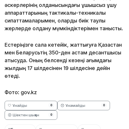
әскерлерінің қолданысындағы ұшқышсыз ұшу
аппараттарының тактикалық-техникалық
сипаттамаларымен, оларды биік таулы
жерлерде қолдану мүмкіндіктерімен танысты.
Естеріңізге сала кетейік, жаттығуға Қазақстан
мен Беларусьтің 350-ден астам десантшысы
қатысуда. Оның белсенді кезеңі ағымдағы
жылдың 17 шілдесінен 19 шілдесіне дейін
өтеді.
Фото: gov.kz
🤍 Ұнайды
😞 Ұнамайды
0
0
😡 Шектен шыққан
0