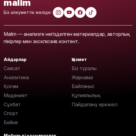
malim
Біз әлеуметтік желіде:
Malim — анализге негізделген материалдар, авторлық
пікірлер мен эксклюзив контент.
Айдарлар
Қызмет
Саясат
Біз туралы
Аналитика
Жарнама
Қоғам
Байланыс
Мәдениет
Құпиялылық
Сұхбат
Пайдалану ережесі
Спорт
Бейне
Мобильді қосымшалар