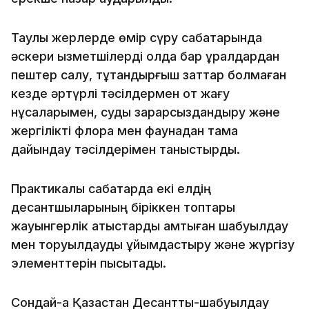
Таулы жерлерде өмір сүру сабақтарында
әскери қызметшілерді қолда бар құралдардан
пештер салу, тұтандырғыш заттар болмаған
кезде әртүрлі тәсілдермен от жағу
нұсқаларымен, суды зарарсыздандыру және
жергілікті флора мен фаунадан тамақ
дайындау тәсілдерімен таныстырды.
Практикалық сабақтарда екі елдің
десантшыларының біріккен топтары
жауынгерлік атыстарды қамтыған шабуылдау
мен торуылдауды ұйымдастыру және жүргізу
элементтерін пысықтады.
Сондай-ақ Қазақстан Десанттық-шабуылдау