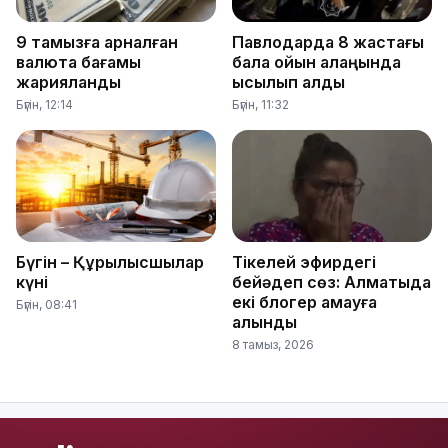
9 тамызға арналған
Павлодарда 8 жастағы
валюта бағамы
бала ойын алаңында
жарияланды
қысылып қалды
Бүгін, 12:14
Бүгін, 11:32
Бүгін – Құрылысшылар
Тікелей эфирдегі
күні
бейәдеп сөз: Алматыда
екі блогер қамауға
Бүгін, 08:41
алынды
8 тамыз, 2026