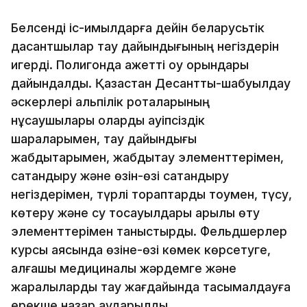
Белсенді іс-қимылдарға дейін беларусьтік
дасантшылар тау дайындығының негіздерін
игерді. Полигонда қажетті оқу орындары
дайындалды. Қазақстан Десанттық-шабуылдау
әскерлері альпілік роталарының
нұсқаушылары оларды қауіпсіздік
шараларымен, тау дайындығы
жабдықтарымен, жабдықтау элементтерімен,
сақтандыру және өзін-өзі сақтандыру
негіздерімен, түрлі тораптарды тоқумен, түсу,
көтеру және су тосқауылдары арқылы өту
элементтерімен таныстырды. Фельдшерлер
курсы аясында өзіне-өзі көмек көрсетуге,
алғашқы медициналық жәрдемге және
жаралыларды тау жағдайында тасымалдауға
ерекше назар аударылды.