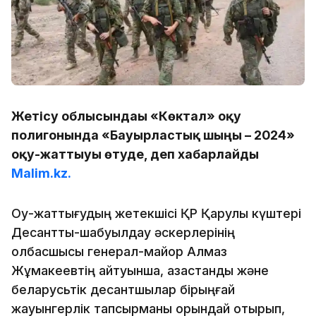
Жетісу облысындағы «Көктал» оқу
полигонында «Бауырластық шыңы – 2024»
оқу-жаттығуы өтуде, деп хабарлайды
Malim.kz.
Оқу-жаттығудың жетекшісі ҚР Қарулы күштері
Десанттық-шабуылдау әскерлерінің
қолбасшысы генерал-майор Алмаз
Жұмакеевтің айтуынша, қазақстандық және
беларусьтік десантшылар бірыңғай
жауынгерлік тапсырманы орындай отырып,