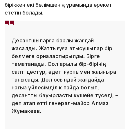
біріккен екі бөлімшенің құрамында әрекет
ететін болады.
Десантшыларға барлық жағдай
жасалды. Жаттығуға қатысушылар бір
бөлмеге орналастырылды. Бірге
тамақтанады. Сол арқылы бір-бірінің
салт-дәстүр, әдет-ғұрпымен жақынырақ
танысады. Дәл осындай жағдайда
нағыз үйлесімділік пайда болып,
десанттық бауырластық күшейе түседі, –
деп атап өтті генерал-майор Алмаз
Жұмакеев.