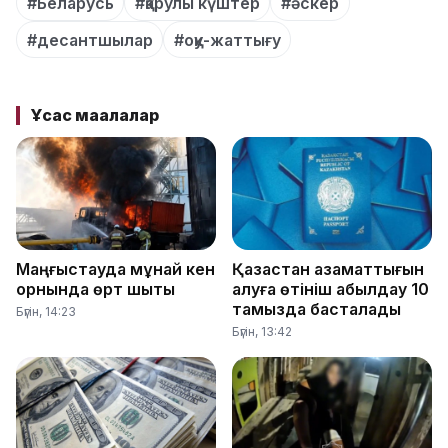
#Беларусь
#қарулы күштер
#әскер
#десантшылар
#оқу-жаттығу
Ұқсас мақалалар
Маңғыстауда мұнай кен
Қазақстан азаматтығын
орнында өрт шықты
алуға өтініш қабылдау 10
тамызда басталады
Бүгін, 14:23
Бүгін, 13:42