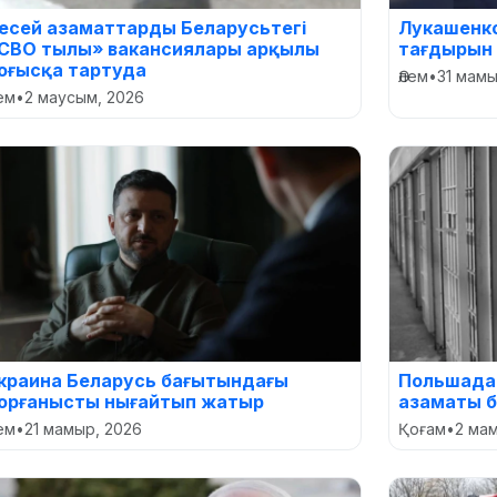
есей азаматтарды Беларусьтегі
Лукашенк
СВО тылы» вакансиялары арқылы
тағдырын
оғысқа тартуда
Әлем
•
31 мамы
лем
•
2 маусым, 2026
краина Беларусь бағытындағы
Польшада 
орғанысты нығайтып жатыр
азаматы 
лем
•
21 мамыр, 2026
Қоғам
•
2 ма