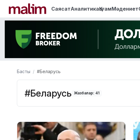
Саясат
Аналитика
Қоғам
Мәдениет
Басты
#Беларусь
#Беларусь
Жазбалар: 41