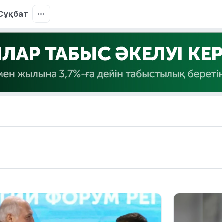
Сұқбат