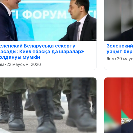
еленский Беларусьқа ескерту
Зеленский
асады: Киев «басқа да шаралар»
уақыт бер
олдануы мүмкін
Әлем
•
20 мау
лем
•
22 маусым, 2026