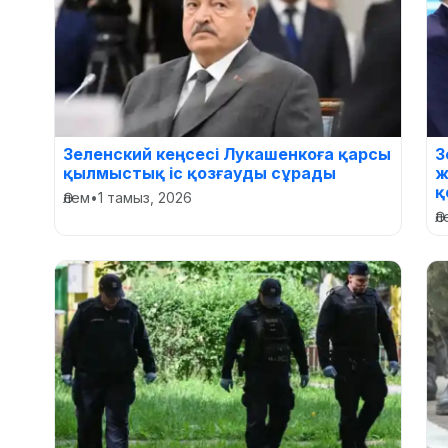
Зеленский кеңсесі Лукашенкоға қарсы
З
қылмыстық іс қозғауды сұрады
ж
қ
Әлем
•
1 тамыз, 2026
Ә