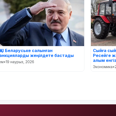
ҚШ Беларуське салынған
Сыйға сый
анкцияларды жеңілдете бастады
Ресейге ж
алым енгі
лем
•
19 наурыз, 2026
Экономика
•