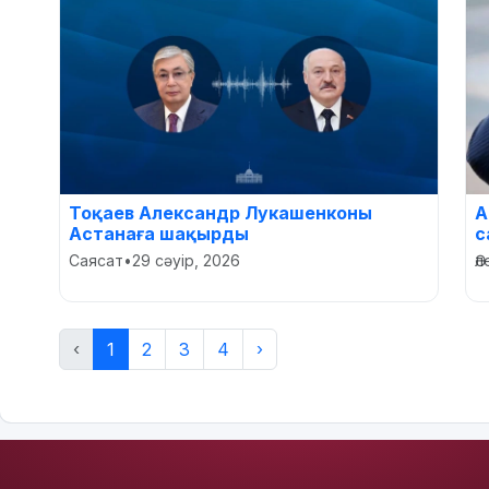
Тоқаев Александр Лукашенконы
А
Астанаға шақырды
с
Саясат
•
29 сәуір, 2026
Ә
‹
1
2
3
4
›