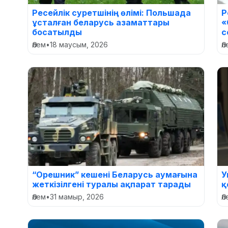
Ресейлік суретшінің өлімі: Польшада
Р
ұсталған беларусь азаматтары
«
босатылды
с
Әлем
•
18 маусым, 2026
Ә
“Орешник” кешені Беларусь аумағына
У
жеткізілгені туралы ақпарат тарады
қ
Әлем
•
31 мамыр, 2026
Ә