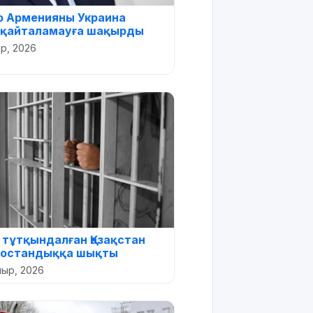
о Арменияны Украина
 қайталамауға шақырды
р, 2026
тұтқындалған Қазақстан
бостандыққа шықты
мыр, 2026