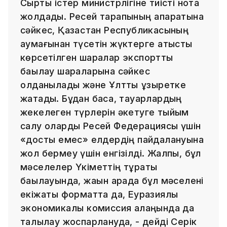
Сыртқы істер министрлігіне тиісті нота
жолдады. Ресей тарапының ақпаратына
сәйкес, Қазақстан Республикасының
аумағынан түсетін жүктерге қатысты
көрсетілген шаралар экспорттық
бақылау шараларына сәйкес
қолданылады және Ұлттық құзыретке
жатады. Бұдан басқа, тауарлардың
жекелеген түрлерін әкетуге тыйым
салу оларды Ресей Федерациясы үшін
«достық емес» елдердің пайдалануына
жол бермеу үшін енгізілді. Жалпы, бұл
мәселелер Үкіметтің тұрақты
бақылауында, жақын арада бұл мәселені
екіжақты форматта да, Еуразиялық
экономикалық комиссия алаңында да
талқылау жоспарлануда, - дейді Серік