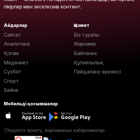
пікірлер мен эксклюзив контент.
Айдарлар
Қызмет
Саясат
Біз туралы
Аналитика
Жарнама
Қоғам
Байланыс
Мәдениет
Құпиялылық
Сұхбат
Пайдалану ережесі
Спорт
Бейне
Мобильді қосымшалар
Download on the
Get it on
App Store
Google Play
Қауіпсіз орнату, жарнамасыз хабарламалар.