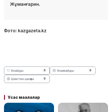
Жұманғарин.
Фото: kazgazeta.kz
🤍 Ұнайды
😞 Ұнамайды
0
0
😡 Шектен шыққан
0
Ұқсас мақалалар