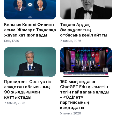
Бельгия Королі Филипп
Тоқаев Ардақ
Қасым-Жомарт Тоқаевқа
Әмірқұловтың
жауап хат жолдады
отбасына көңіл айтты
Бүгін, 17:10
7 тамыз, 2026
Президент Солтүстік
160 мың педагог
Қазақстан облысының
ChatGPT Edu қызметін
90 жылдығымен
тегін пайдалана алады
құттықтады
– «Әділет»
партиясының
7 тамыз, 2026
кандидаты
5 тамыз, 2026