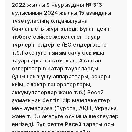
2022 жылғы 9 наурыздағы № 313
қаулысының 2024 жылғы 15 қазандағы
түзетулерінің қолданылуына
байланысты жүргізіледі. Бұған дейін
тізбеге сәйкес жекелеген тауар
түрлерін елдерге (ЕО елдері және
т.б.) әкетуге тыйым салу қосымша
тауарларға таратылған. Аталған
өзгерістер бірқатар тауарларды
(ұшқышсыз ұшу аппараттары, әскери
киім, электр генераторлары,
аккумуляторлар және т.б.) Ресей
аумағынан белгілі бір мемлекеттер
мен аумақтарға (Еуропа, АҚШ, Украина
және т. б.) әкетуге қосымша шектеулер
енгізеді. Бұл ретте Ресей тарапы осы