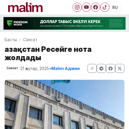
RU
Басты
Саясат
Қазақстан Ресейге нота
жолдады
21 қаңтар, 2025
•
Malim Админ
Саясат