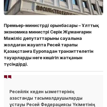
Премьер-министрдің орынбасары – Ұлттық
экономика министрі Серік Жұманғарин
Мәжіліс депутаттарының сауалына
жолдаған жауапта Ресей тарапы
Қазақстанға Еуропадан транзиттелетін
тауарлардың неге кешігіп жатқанын
түсіндірді.
Ресейлік кеден қызметтерінің
қазақстандық тасымалдаушыларды
ұстауы Ресей Федерациясы Үкіметінің