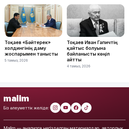
Тоқаев «Бәйтерек»
Тоқаев Иван Гапичтің
холдингінің даму
қайтыс болуына
жоспарымен танысты
байланысты көңіл
айтты
5 тамыз, 2026
4 тамыз, 2026
malim
Біз әлеуметтік желіде:
Malim — анализге негізделген материалдар, авторлық