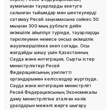
аумағынан тауарларды әкетуге
салынған тыйымдар мен шектеулерді
сақтамау Ресей заңнамасына сәйкес 50
мыңнан 300 мың рубльге дейін
әкімшілік айыппұл түрінде, тауарларды
тәркілеумен немесе онсыз әкімшілік
жауапкершілікке әкеп соғады. Осы
жағдайды шешу үшін Қазақстанның
Сауда және интеграция, Сыртқы істер
министрліктері Ресей
Федерациясының уәкілетті
органдарымен келіссөздер жүргізуде.
Сауда және интеграция министрлігі
Ресей Федерациясының Экономикалық
даму министрлігіне аталған көлік
құралдарын межелі жерге шығару