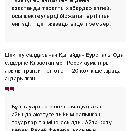
түзетулер енгізілгенге дейін
қазақстандық тарапты хабардар етпей,
осы шектеулерді біржақты тәртіппен
енгізді, - деп жазады вице-премьер.
Шектеу салдарынан Қытайдан Еуропалық Одақ
елдеріне Қазақстан мен Ресей аумақтары
арқылы транзитпен өтетін 20 көлік шекарада
қаңтарылған.
Бұл тауарлар өткен жылдың қазан
айында әкетуге тыйым салынған
тауарлар тізіміне қосылды. Айта кету
керек, Ресей Федерациясының