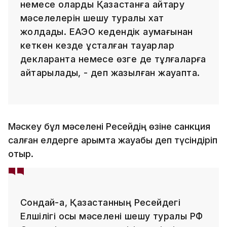
немесе оларды Қазақстанға қайтару
мәселелерін шешу туралы хат
жолдады. ЕАЭО кедендік аумағынан
кеткен кезде ұсталған тауарлар
декларантқа немесе өзге де тұлғаларға
қайтарылады, - деп жазылған жауапта.
Мәскеу бұл мәселені Ресейдің өзіне санкция
салған елдерге қарымта жауабы деп түсіндіріп
отыр.
Сондай-ақ, Қазақстанның Ресейдегі
Елшілігі осы мәселені шешу туралы РФ