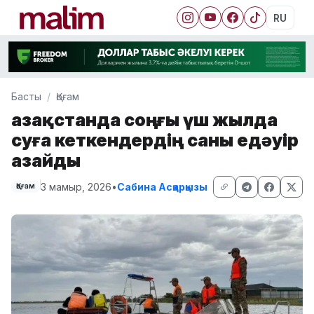
RU
Басты
Қоғам
Қазақстанда соңғы үш жылда
суға кеткендердің саны едәуір
азайды
3 мамыр, 2026
•
Сабина Асқарқызы
Қоғам