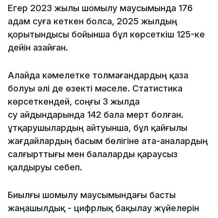
Егер 2023 жылы шомылу маусымында 176
адам суға кеткен болса, 2025 жылдың
қорытындысы бойынша бұл көрсеткіш 125-ке
дейін азайған.
Алайда кәмелетке толмағандардың қаза
болуы әлі де өзекті мәселе. Статистика
көрсеткендей, соңғы 3 жылда
су айдындарында 142 бала мерт болған.
Құтқарушылардың айтуынша, бұл қайғылы
жағдайлардың басым бөлігіне ата-аналардың
салғырттығы мен балаларды қараусыз
қалдыруы себеп.
Биылғы шомылу маусымындағы басты
жаңашылдық - цифрлық бақылау жүйелерін