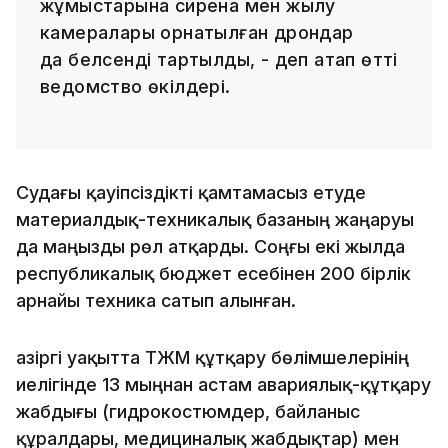
жұмыстарына сирена мен жылу
камералары орнатылған дрондар
да белсенді тартылды, - деп атап өтті
ведомство өкілдері.
Судағы қауіпсіздікті қамтамасыз етуде
материалдық-техникалық базаның жаңаруы
да маңызды рөл атқарды. Соңғы екі жылда
республикалық бюджет есебінен 200 бірлік
арнайы техника сатып алынған.
Қазіргі уақытта ТЖМ құтқару бөлімшелерінің
иелігінде 13 мыңнан астам авариялық-құтқару
жабдығы (гидрокостюмдер, байланыс
құралдары, медициналық жабдықтар) мен