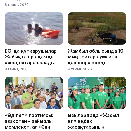
8 тамыз, 2026
БҚО-да құтқарушылар
Жамбыл облысында 19
Жайықта ер адамды
мың гектар аумақта
ажалдан арашалады
қарасора өседі
8 тамыз, 2026
8 тамыз, 2026
«Әділет» партиясы:
Қызылордада «Жасыл
Қазақстан – зайырлы
ел» еңбек
мемлекет, ал «Заң
жасақтарының