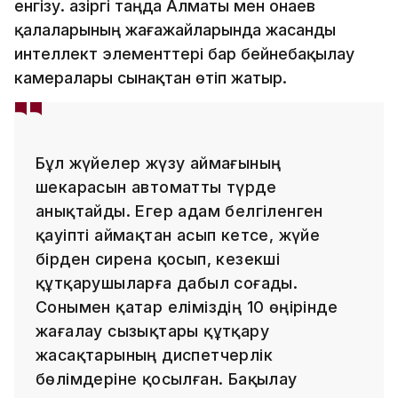
енгізу. Қазіргі таңда Алматы мен Қонаев
қалаларының жағажайларында жасанды
интеллект элементтері бар бейнебақылау
камералары сынақтан өтіп жатыр.
Бұл жүйелер жүзу аймағының
шекарасын автоматты түрде
анықтайды. Егер адам белгіленген
қауіпті аймақтан асып кетсе, жүйе
бірден сирена қосып, кезекші
құтқарушыларға дабыл соғады.
Сонымен қатар еліміздің 10 өңірінде
жағалау сызықтары құтқару
жасақтарының диспетчерлік
бөлімдеріне қосылған. Бақылау