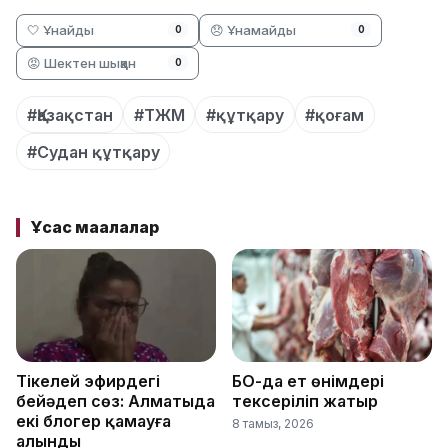
🤍 Ұнайды
😞 Ұнамайды
0
0
😡 Шектен шыққан
0
#Қазақстан
#ТЖМ
#құтқару
#қоғам
#Судан құтқару
Ұқсас мақалалар
Тікелей эфирдегі
БҚО-да ет өнімдері
бейәдеп сөз: Алматыда
тексеріліп жатыр
екі блогер қамауға
8 тамыз, 2026
алынды