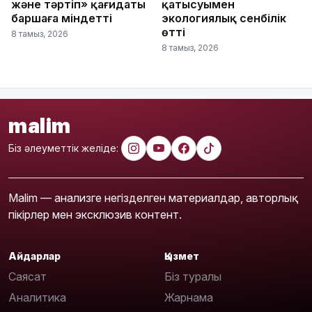
және тәртіп» қағидаты
қатысуымен
баршаға міндетті
экологиялық сенбілік
өтті
8 тамыз, 2026
8 тамыз, 2026
malim
Біз әлеуметтік желіде:
Malim — анализге негізделген материалдар, авторлық
пікірлер мен эксклюзив контент.
Айдарлар
Қызмет
Саясат
Біз туралы
Аналитика
Жарнама