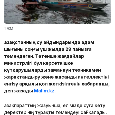
ТЖМ
Қазақстанның су айдындарында адам
шығыны соңғы үш жылда 29 пайызға
төмендеген. Төтенше жағдайлар
министрлігі бұл көрсеткішке
құтқарушыларды заманауи техникамен
жарақтандыру және жасанды интеллектіні
енгізу арқылы қол жеткізілгенін хабарлады,
деп жазады
Malim.kz.
Қазақпараттың жазуынша, елімізде суға кету
деректерінің тұрақты төмендеуі байқалады.