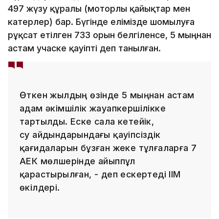
497 жүзу құралы (моторлы қайықтар мен
катерлер) бар. Бүгінде елімізде шомылуға
рұқсат етілген 733 орын белгіленсе, 5 мыңнан
астам учаске қауіпті деп танылған.
Өткен жылдың өзінде 5 мыңнан астам
адам әкімшілік жауапкершілікке
тартылды. Еске сала кетейік,
су айдындарындағы қауіпсіздік
қағидаларын бұзған жеке тұлғаларға 7
АЕК мөлшерінде айыппұл
қарастырылған, - деп ескертеді ІІМ
өкілдері.