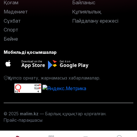
Қоғам
Байланыс
Мәдениет
Құпиялылық
Сұхбат
Пайдалану ережесі
Спорт
Бейне
Мобильді қосымшалар
Download on the
Get it on
App Store
Google Play
Қауіпсіз орнату, жарнамасыз хабарламалар.
© 2025
malim.kz
— Барлық құқықтар қорғалған.
Прайс-парақшасы