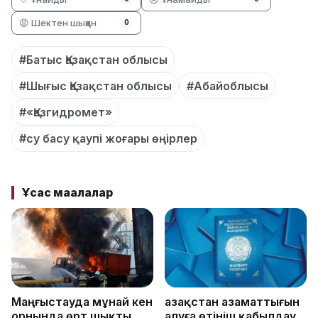
😡 Шектен шыққан
0
#Батыс Қазақстан облысы
#Шығыс Қазақстан облысы
#Абайоблысы
#«Қазгидромет»
#су басу қаупі жоғары өңірлер
Ұқсас мақалалар
Маңғыстауда мұнай кен
Қазақстан азаматтығын
орнында өрт шықты
алуға өтініш қабылдау