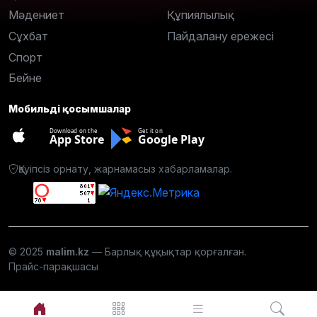
Мәдениет
Құпиялылық
Сұхбат
Пайдалану ережесі
Спорт
Бейне
Мобильді қосымшалар
Download on the
Get it on
App Store
Google Play
Қауіпсіз орнату, жарнамасыз хабарламалар.
© 2025
malim.kz
— Барлық құқықтар қорғалған.
Прайс-парақшасы