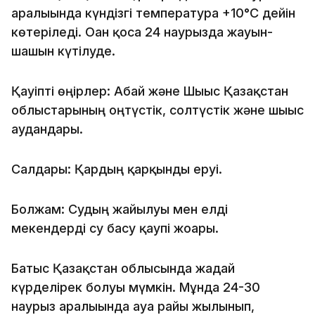
аралығында күндізгі температура +10°C дейін
көтеріледі. Оған қоса 24 наурызда жауын-
шашын күтілуде.
Қауіпті өңірлер: Абай және Шығыс Қазақстан
облыстарының оңтүстік, солтүстік және шығыс
аудандары.
Салдары: Қардың қарқынды еруі.
Болжам: Судың жайылуы мен елді
мекендерді су басу қаупі жоғары.
Батыс Қазақстан облысында жағдай
күрделірек болуы мүмкін. Мұнда 24-30
наурыз аралығында ауа райы жылынып,