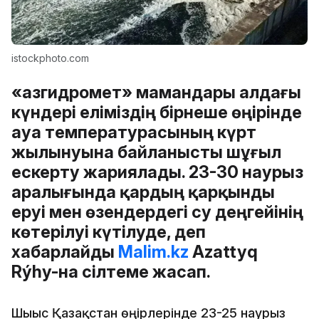
istockphoto.com
«Қазгидромет» мамандары алдағы
күндері еліміздің бірнеше өңірінде
ауа температурасының күрт
жылынуына байланысты шұғыл
ескерту жариялады. 23-30 наурыз
аралығында қардың қарқынды
еруі мен өзендердегі су деңгейінің
көтерілуі күтілуде, деп
хабарлайды
Malim.kz
Azattyq
Rýhy-на сілтеме жасап.
Шығыс Қазақстан өңірлерінде 23-25 наурыз