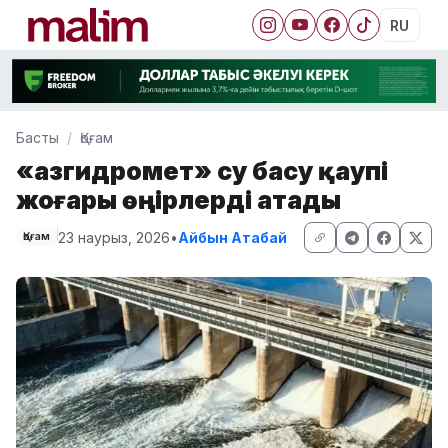
RU
Басты
Қоғам
«Қазгидромет» су басу қаупі
жоғары өңірлерді атады
23 наурыз, 2026
•
Айбын Атабай
Қоғам