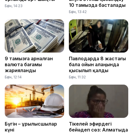
10 тамызда басталады
Бүгін, 14:23
Бүгін, 13:42
9 тамызға арналған
Павлодарда 8 жастағы
валюта бағамы
бала ойын алаңында
жарияланды
қысылып қалды
Бүгін, 12:14
Бүгін, 11:32
Бүгін – Құрылысшылар
Тікелей эфирдегі
күні
бейәдеп сөз: Алматыда