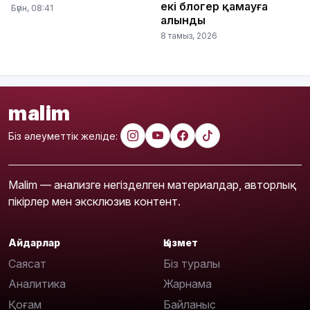
екі блогер қамауға
Бүгін, 08:41
алынды
8 тамыз, 2026
malim
Біз әлеуметтік желіде:
Malim — анализге негізделген материалдар, авторлық
пікірлер мен эксклюзив контент.
Айдарлар
Қызмет
Саясат
Біз туралы
Аналитика
Жарнама
Қоғам
Байланыс