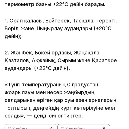
термометр бағаны +22°C дейін барады.
1. Орал қаласы, Бәйтерек, Тасқала, Теректі,
Бөрілі және Шыңғырлау аудандары (+20°C
дейін);
2. Жәнібек, Бөкей ордасы, Жаңақала,
Қазталов, Ақжайық, Сырым және Қаратөбе
аудандары (+22°C дейін).
«Түнгі температураның 0 градустан
жоғарылауы мен нөсер жаңбырдың
салдарынан еріген қар суы өзен арналарын
толтырып, деңгейдің күрт көтерілуіне әкеп
соғады», — дейді синоптиктер.
🤍 Ұнайды
😞 Ұнамайды
0
0