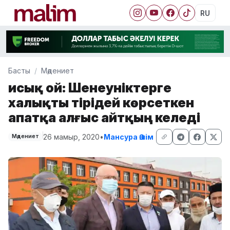
RU
Басты
Мәдениет
Қисық ой: Шенеуніктерге
халықты тірідей көрсеткен
апатқа алғыс айтқың келеді
26 мамыр, 2020
•
Мансура Әшім
Мәдениет