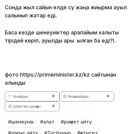
Сонда жыл сайын елде су жаңа жиырма ауыл
салынып жатар еді.
Басқа кезде шенеуніктер қарапайым халықты
тірідей көріп, ауылды қарық қылған ба еді?!.
фото https://primeminister.kz/kz сайтынан
алынды
🤍 Ұнайды
😞 Ұнамайды
0
0
😡 Шектен шыққан
0
#шенеунік
#апат
#рақмет айту
#алғыс айту
#Тасбауыр
#қатыгез