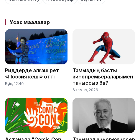
Ұқсас мақалалар
Риддерде алғаш рет
Тамыздың басты
«Поэзия кеші» өтті
кинопремьераларымен
таныссыз ба?
Бүгін, 12:40
6 тамыз, 2026
Астанада "Comic Con
Танымал кинорежиссер