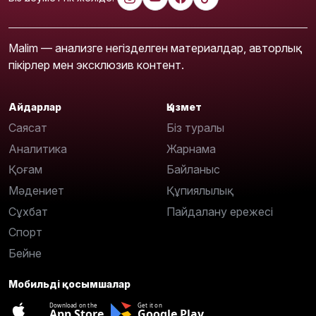
Malim — анализге негізделген материалдар, авторлық
пікірлер мен эксклюзив контент.
Айдарлар
Қызмет
Саясат
Біз туралы
Аналитика
Жарнама
Қоғам
Байланыс
Мәдениет
Құпиялылық
Сұхбат
Пайдалану ережесі
Спорт
Бейне
Мобильді қосымшалар
Download on the
Get it on
App Store
Google Play