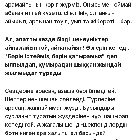
қарамайтынын көріп жүрміз. Онысымен қоймай,
қабаған иттей күзетшісі әлгінің қол-аяғын
қайырып, артынан теуіп, қуып та жіберетіні бар.
Ал, апатты кезде біздің шенеуніктер
айналайын ғой, айналайын! Өзгеріп кетеді.
"Бәрін істейміз, бәрін қатырамыз" деп
ылпылдап, құмырадан шыққан жындай
жылмыңдап тұрады.
Сөздеріне қарасаң, қазақша бәрі біледі-ей!
Шеттерінен шешен сөйлейді. Түрлеріне
қарасаң, жаппай иман жүзді. Бұрындары
сұрланып тұратын жүздерінен нұр шашырап
кетеді ғой. Ақ жағалы шенді-шекпенділердің
боти киген қара халықты ел басындай