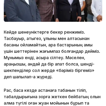
Кейде шенеуніктерге бекер ренжиміз.
Тасбауыр, қатыгез, құлқыны мен қалтасынан
басқаны ойламайтын, қара бастарының қамы
үшін шеттерінен жағымпаз болғандар дейміз.
Мұнымыз енді, асыра сілтеу. Мәселен,
қараңызшы, қандай да бір апат болса, шенді-
шекпенділер сол жерде «бәріміз біргеміз»
деп шапқылап-ақ жүреді.
Рас, басқа кезде астанаға табанын тіліп,
табалдырығына зорға жеткен бейбақтың қолын
алмақ түгілі оған жуан мойынын бұрып та