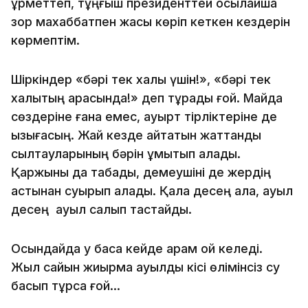
құрметтеп, тұңғыш президенттей осылайша
зор махаббатпен жақсы көріп кеткен кездерін
көрмептім.
Шіркіндер «бәрі тек халық үшін!», «бәрі тек
халықтың арқасында!» деп тұрады ғой. Майда
сөздеріне ғана емес, қауырт тірліктеріне де
қызығасың. Жай кезде айтатын жаттанды
сылтауларының бәрін ұмытып қалады.
Қаржыны да табады, демеушіні де жердің
астынан суырып алады. Қала десең қала, ауыл
десең ауыл салып тастайды.
Осындайда қу басқа кейде арам ой келеді.
Жыл сайын жиырма ауылды кісі өлімінсіз су
басып тұрса ғой...