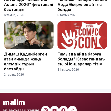
Astana 2026" фестивалі
Ардақ Әмірқұлов қайтыс
басталды
болды
6 тамыз, 2026
5 тамыз, 2026
Димаш Құдайберген
Тамызда қайда баруға
қазан айында жаңа
болады? Қазақстандағы
әлемдік турын
ең ірі іс-шаралар тізімі
бастайды
31 шілде, 2026
2 тамыз, 2026
malim
Біз әлеуметтік желіде: