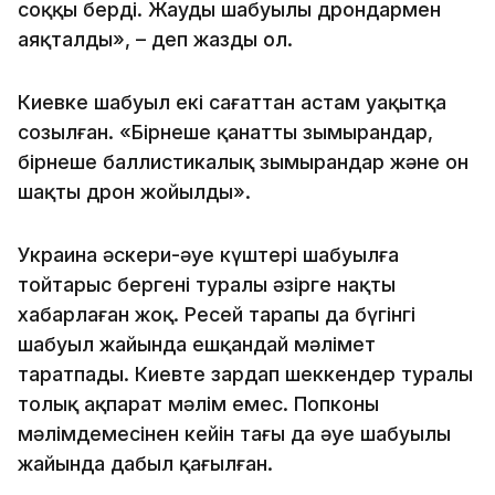
соққы берді. Жаудың шабуылы дрондармен
аяқталды», – деп жазды ол.
Киевке шабуыл екі сағаттан астам уақытқа
созылған. «Бірнеше қанатты зымырандар,
бірнеше баллистикалық зымырандар және он
шақты дрон жойылды».
Украина әскери-әуе күштері шабуылға
тойтарыс бергені туралы әзірге нақты
хабарлаған жоқ. Ресей тарапы да бүгінгі
шабуыл жайында ешқандай мәлімет
таратпады. Киевте зардап шеккендер туралы
толық ақпарат мәлім емес. Попконың
мәлімдемесінен кейін тағы да әуе шабуылы
жайында дабыл қағылған.