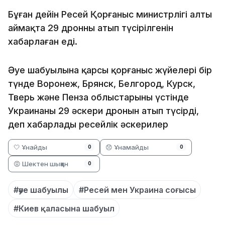
Бұған дейін Ресей Қорғаныс министрлігі алты
аймақта 29 дронның атып түсірілгенін
хабарлаған еді.
Әуе шабуылына қарсы қорғаныс жүйелері бір
түнде Воронеж, Брянск, Белгород, Курск,
Тверь және Пенза облыстарының үстінде
Украинаның 29 әскери дронын атып түсірді,
деп хабарлады ресейлік әскерилер
🤍 Ұнайды
😞 Ұнамайды
0
0
😡 Шектен шыққан
0
#әуе шабуылы
#Ресей мен Украина соғысы
#Киев қаласына шабуыл