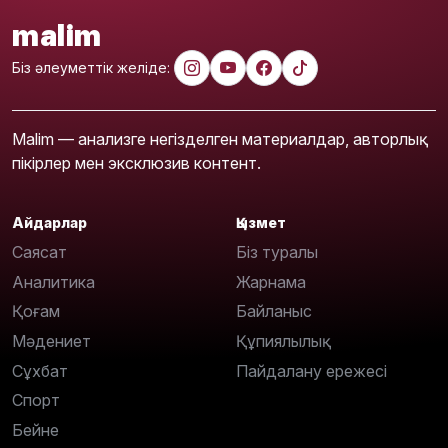
malim
Біз әлеуметтік желіде:
Malim — анализге негізделген материалдар, авторлық
пікірлер мен эксклюзив контент.
Айдарлар
Қызмет
Саясат
Біз туралы
Аналитика
Жарнама
Қоғам
Байланыс
Мәдениет
Құпиялылық
Сұхбат
Пайдалану ережесі
Спорт
Бейне