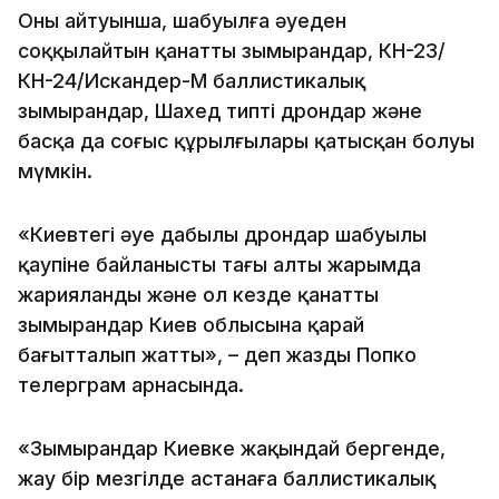
Оның айтуынша, шабуылға әуеден
соққылайтын қанатты зымырандар, КН-23/
КН-24/Искандер-М баллистикалық
зымырандар, Шахед типті дрондар және
басқа да соғыс құрылғылары қатысқан болуы
мүмкін.
«Киевтегі әуе дабылы дрондар шабуылы
қаупіне байланысты таңғы алты жарымда
жарияланды және ол кезде қанатты
зымырандар Киев облысына қарай
бағытталып жатты», – деп жазды Попко
телерграм арнасында.
«Зымырандар Киевке жақындай бергенде,
жау бір мезгілде астанаға баллистикалық