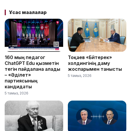
Ұқсас мақалалар
160 мың педагог
Тоқаев «Бәйтерек»
ChatGPT Edu қызметін
холдингінің даму
тегін пайдалана алады
жоспарымен танысты
– «Әділет»
5 тамыз, 2026
партиясының
кандидаты
5 тамыз, 2026