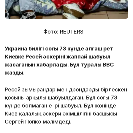
Фото: REUTERS
Украина билігі соңғы 73 күнде алғаш рет
Киевке Ресей әскерінің жаппай шабуыл
жасағанын хабарлады. Бұл туралы ВВС
жазды.
Ресей зымырандар мен дрондардың бірлескен
қосыны арқылы шабуылдаған. Бұл соңғы 73
күнде болмаған ең ірі шабуыл. Бұл жөнінде
Киев қалалық әскери әкімшілігінің басшысы
Сергей Попко мәлімдеді.