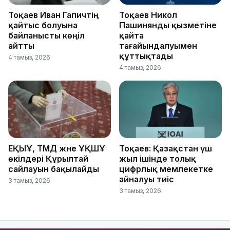
Тоқаев Иван Гапичтің
Тоқаев Никол
қайтыс болуына
Пашинянды қызметіне
байланысты көңіл
қайта
айтты
тағайындалуымен
құттықтады
4 тамыз, 2026
4 тамыз, 2026
ЕҚЫҰ, ТМД және ҰҚШҰ
Тоқаев: Қазақстан үш
өкілдері Құрылтай
жыл ішінде толық
сайлауын бақылайды
цифрлық мемлекетке
айналуы тиіс
3 тамыз, 2026
3 тамыз, 2026