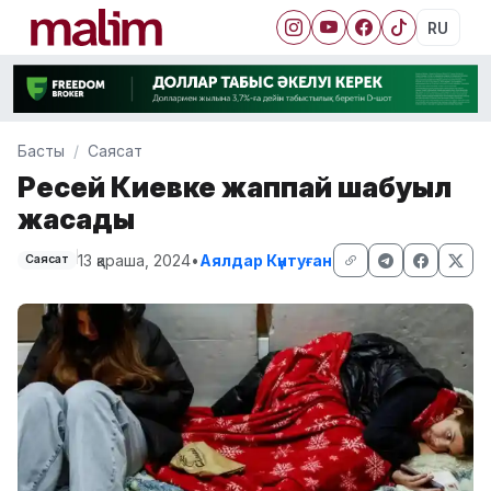
RU
Басты
Саясат
Ресей Киевке жаппай шабуыл
жасады
13 қараша, 2024
•
Аялдар Күнтуған
Саясат