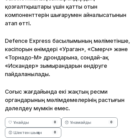
қозғалтқыштары үшін қатты отын
компоненттерін шығарумен айналысатынын
атап өтті.
Defence Express басылымының мәліметінше,
кәсіпорын өнімдері «Ураган», «Смерч» және
«Торнадо-М» дрондарына, сондай-ақ
«Искандер» зымырандарын өндіруге
пайдаланылады.
Соғыс жағдайында екі жақтың ресми
органдарының мәлімдемелерінің растығын
дәлелдеу мүмкін емес.
🤍 Ұнайды
😞 Ұнамайды
0
0
😡 Шектен шыққан
0