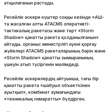
атқылағанын растады.
Ресейлік әскери күштер соққы кезінде «АҚШ-
та жасалған алты ATACMS оперативті-
тактикалық ракетасы және төрт «Storm
Shadow» қанатты ракета қолданылғанын»
айтады. Қорғаныс министрлігі әуені қорғау
жүйелері ATACMS ракеталарының бәрін және
«Storm Shadow» қанатты зымыранының
үшеуін атып түсіргенін мәлімдеді.
Ресейлік әскерилердің айтуынша, тағы бір
қанатты ракета «шабуыл объектісінен
ауытқып», комбинат аумағындағы
«техникалық ғимаратты» бүлдірген.