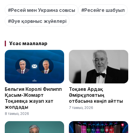
#Ресей мен Украина соғысы
#Ресейге шабуыл
#Әуе қорғаныс жүйелері
Ұқсас мақалалар
Бельгия Королі Филипп
Тоқаев Ардақ
Қасым-Жомарт
Әмірқұловтың
Тоқаевқа жауап хат
отбасына көңіл айтты
жолдады
7 тамыз, 2026
8 тамыз, 2026