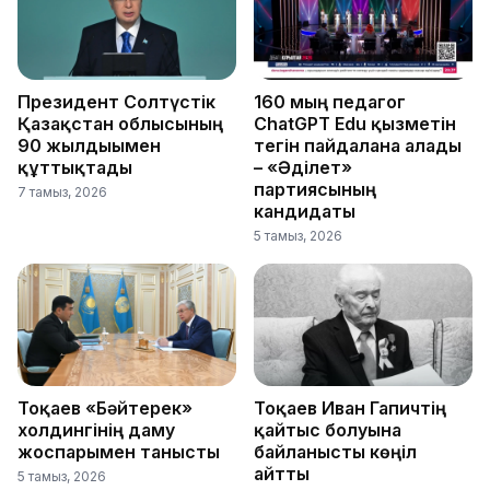
Президент Солтүстік
160 мың педагог
Қазақстан облысының
ChatGPT Edu қызметін
90 жылдығымен
тегін пайдалана алады
құттықтады
– «Әділет»
партиясының
7 тамыз, 2026
кандидаты
5 тамыз, 2026
Тоқаев «Бәйтерек»
Тоқаев Иван Гапичтің
холдингінің даму
қайтыс болуына
жоспарымен танысты
байланысты көңіл
айтты
5 тамыз, 2026