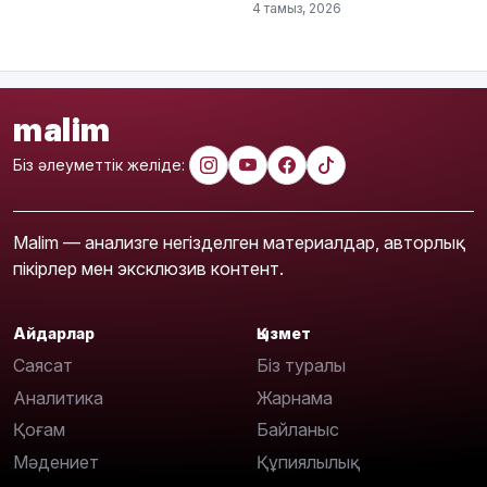
4 тамыз, 2026
malim
Біз әлеуметтік желіде:
Malim — анализге негізделген материалдар, авторлық
пікірлер мен эксклюзив контент.
Айдарлар
Қызмет
Саясат
Біз туралы
Аналитика
Жарнама
Қоғам
Байланыс
Мәдениет
Құпиялылық