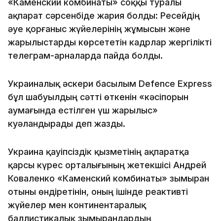
«Каменский комбинаты» соққы туралы
ақпарат сәрсенбіде жария болды: Ресейдің
әуе қорғаныс жүйелерінің жұмысын және
жарылыстарды көрсететін кадрлар жергілікті
телеграм-арналарда пайда болды.
Украиналық әскери басылым Defence Express
бұл шабуылдың сәтті өткенін «кәсіпорын
аумағында естілген үш жарылыс»
куәландырады деп жазды.
Украина қауіпсіздік қызметінің ақпаратқа
қарсы күрес орталығының жетекшісі Андрей
Коваленко «Каменский комбинаты» зымыран
отыны өндіретінін, оның ішінде реактивті
жүйелер мен континентаралық
баллистикалық зымырандардың