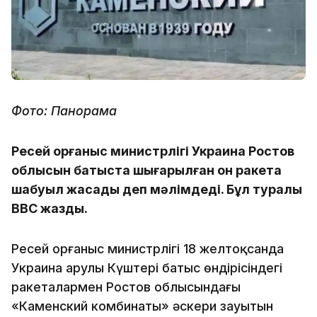
Фото: Панорама
Ресей Қорғаныс министрлігі Украина Ростов
облысын батыста шығарылған он ракета
шабуыл жасады деп мәлімдеді. Бұл туралы
ВВС жазды.
Ресей Қорғаныс министрлігі 18 желтоқсанда
Украина Қарулы Күштері батыс өндірісіндегі
ракеталармен Ростов облысындағы
«Каменский комбинаты» әскери зауытын