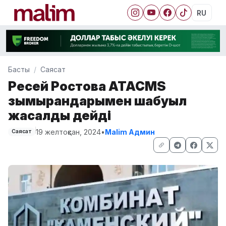
RU
Басты
Саясат
Ресей Ростовқа ATACMS
зымырандарымен шабуыл
жасалды дейді
19 желтоқсан, 2024
•
Malim Админ
Саясат