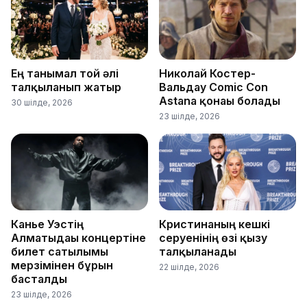
Ең танымал той әлі
Николай Костер-
талқыланып жатыр
Вальдау Comic Con
Astana қонағы болады
30 шілде, 2026
23 шілде, 2026
Канье Уэстің
Кристинаның кешкі
Алматыдағы концертіне
серуенінің өзі қызу
билет сатылымы
талқыланады
мерзімінен бұрын
22 шілде, 2026
басталды
23 шілде, 2026