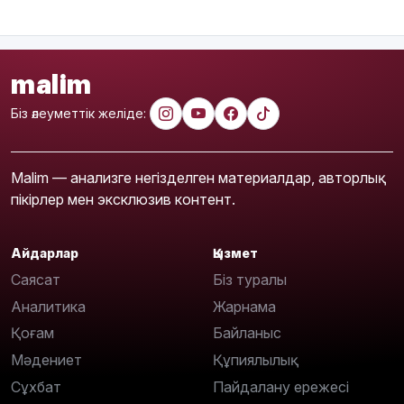
malim
Біз әлеуметтік желіде:
Malim — анализге негізделген материалдар, авторлық
пікірлер мен эксклюзив контент.
Айдарлар
Қызмет
Саясат
Біз туралы
Аналитика
Жарнама
Қоғам
Байланыс
Мәдениет
Құпиялылық
Сұхбат
Пайдалану ережесі