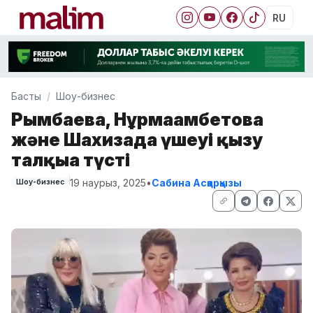
RU
Басты
Шоу-бизнес
Рымбаева, Нұрмағамбетова
және Шахизада үшеуі қызу
талқыға түсті
19 наурыз, 2025
•
Сабина Асқарқызы
Шоу-бизнес