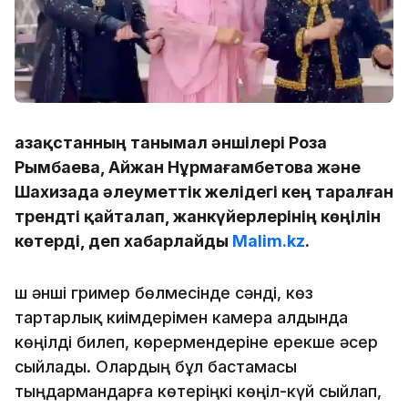
Қазақстанның танымал әншілері Роза
Рымбаева, Айжан Нұрмағамбетова және
Шахизада әлеуметтік желідегі кең таралған
трендті қайталап, жанкүйерлерінің көңілін
көтерді, деп хабарлайды
Malim.kz
.
Үш әнші гример бөлмесінде сәнді, көз
тартарлық киімдерімен камера алдында
көңілді билеп, көрермендеріне ерекше әсер
сыйлады. Олардың бұл бастамасы
тыңдармандарға көтеріңкі көңіл-күй сыйлап,