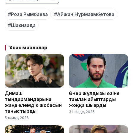
#Роза Рымбаева
#Айжан Нұрмағамбетова
#Шахизада
Ұқсас мақалалар
Димаш
Өнер жұлдызы өзіне
тыңдармандарына
тағылған айыптарды
жаңа әлемдік жобасын
жоққа шығарды
таныстырды
31 шілде, 2026
5 тамыз, 2026