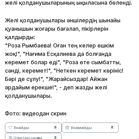
желі қолданушыларының ықыласына бөленді.
Желі қолданушылары әншілердің шынайы
қуанышын жоғары бағалап, пікірлерін
қалдырды:
"Роза Рымбаева! Оған тең келер ешкім
жоқ!", "Нағима Есқалиева да болғанда
керемет болар еді", "Роза өте сымбатты,
сәнді, керемет!", "Неткен керемет көрініс!
Бәрі де сұлу!", "Жарайсыздар! Айжан
әрдайым ерекше!", - деп жазды желі
қолданушылары.
Фото: видеодан скрин
🤍 Ұнайды
😞 Ұнамайды
0
0
😡 Шектен шыққан
0