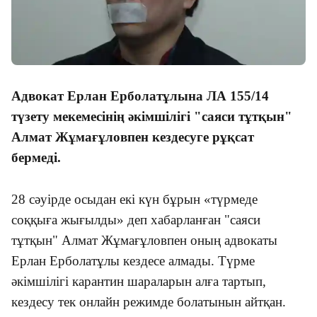
Адвокат Ерлан Ерболатұлына ЛА 155
/
14
түзету мекемесінің әкімшілігі "саяси тұтқын"
Алмат Жұмағұловпен кездесуге рұқсат
бермеді.
28 сәуірде осыдан екі күн бұрын «түрмеде
соққыға жығылды» деп хабарланған "саяси
тұтқын" Алмат Жұмағұловпен оның адвокаты
Ерлан Ерболатұлы кездесе алмады. Түрме
әкімшілігі карантин шараларын алға тартып,
кездесу тек онлайн режимде болатынын айтқан.