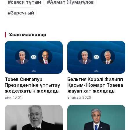
#саяси тұтқын
#Алмат Жұмағұлов
#Заречный
Ұқсас мақалалар
Тоқаев Сингапур
Бельгия Королі Филипп
Президентіне құттықтау
Қасым-Жомарт Тоқаевқа
жеделхатын жолдады
жауап хат жолдады
Бүгін, 10:01
8 тамыз, 2026