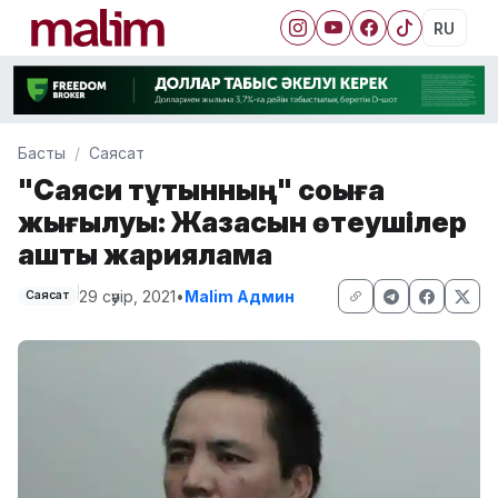
RU
Басты
Саясат
"Саяси тұтқынның" соққыға
жығылуы: Жазасын өтеушілер
аштық жарияламақ
29 сәуір, 2021
•
Malim Админ
Саясат