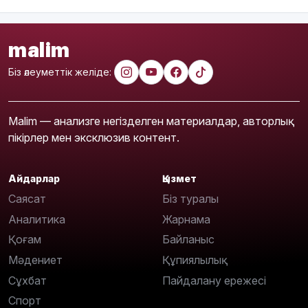
malim
Біз әлеуметтік желіде:
Malim — анализге негізделген материалдар, авторлық
пікірлер мен эксклюзив контент.
Айдарлар
Қызмет
Саясат
Біз туралы
Аналитика
Жарнама
Қоғам
Байланыс
Мәдениет
Құпиялылық
Сұхбат
Пайдалану ережесі
Спорт