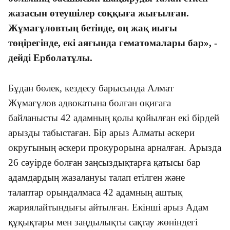
жазасын өтеушілер соққыға жығылған.
Жұмағұловтың бетінде, оң жақ иығы
төңірегінде, екі аяғында гематомалары бар», -
дейді Ерболатұлы.
Бұдан бөлек, кездесу барысында Алмат
Жұмағұлов адвокатына болған оқиғаға
байланысты 42 адамның қолы қойылған екі бірдей
арызды табыстаған. Бір арыз Алматы әскери
округының әскери прокурорына арналған. Арызда
26 сәуірде болған заңсыздықтарға қатысы бар
адамдардың жазалануы талап етілген және
талаптар орындалмаса 42 адамның аштық
жариялайтындығы айтылған. Екінші арыз Адам
құқықтары мен заңдылықты сақтау жөніндегі