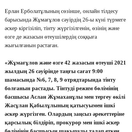
Ерлан Ерболатұлының сөзінше, онлайн тілдесу
барысында Жұмағұлов сәуірдің 26-ы күні түрмеге
әскер кіргізіліп, тінту жүргізілгенін, өзінің және
өзге де жазасын өтеушілердің соққыға
жығылғанын растаған.
«Жұмағұлов және өзге 42 жазасын өтеуші 2021
жылдың 26 сәуірінде таңғы сағат 9:00
шамасында №6, 7, 8, 9 отрядтарында тінту
болғанын растады. Тінтуді режим бөлімінің
басшысы Аслан Жұмаханұлы мен тергеу өкілі
Жасұлан Қабылұлының қатысуымен ішкі
әскер жүргізген. Олардың заңсыз әрекеттеріне
қарсылық білдіріп, прокурор мен ішкі әскер
бөлімінің басшысын шақыруды талап еткен