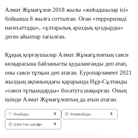
Алмат Жұмағұлов 2018 жылы «жиһадшылар ісі»
бойынша 8 жылға сотталған. Оған «терроризмді
насихаттады», «ұлтаралық араздық қоздырды»
деген айыптар тағылған.
Құқық қорғаушылар Алмат Жұмағұловтың саяси
көзқарасына байланысты қудаланғанды деп атап,
оны саяси тұтқын деп атаған. Еуропарламент 2021
жылдың ақпанындағы қарарында Нұр-Сұлтанды
«саяси тұтқындарды» босатуға шақырған.
Оның
ішінде Алмат Жұмағұловтың да атын атаған.
🤍 Ұнайды
😞 Ұнамайды
0
0
😡 Шектен шыққан
0