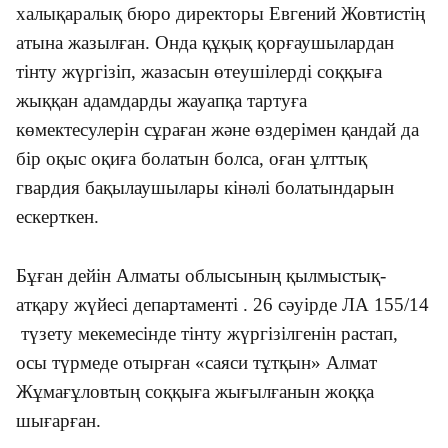
халықаралық бюро директоры Евгений Жовтистің
атына жазылған. Онда құқық қорғаушылардан
тінту жүргізіп, жазасын өтеушілерді соққыға
жыққан адамдарды жауапқа тартуға
көмектесулерін сұраған және өздерімен қандай да
бір оқыс оқиға болатын болса, оған ұлттық
гвардия бақылаушылары кінәлі болатындарын
ескерткен.
Бұған дейін Алматы облысының қылмыстық-
атқару жүйесі департаменті . 26 сәуірде ЛА 155/14
түзету мекемесінде тінту жүргізілгенін растап,
осы түрмеде отырған «саяси тұтқын» Алмат
Жұмағұловтың соққыға жығылғанын жоққа
шығарған.