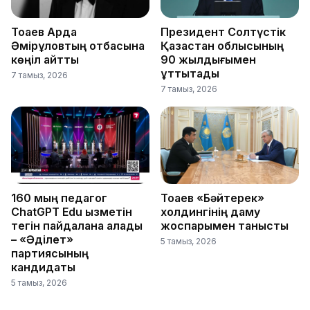
Тоқаев Ардақ
Президент Солтүстік
Әмірқұловтың отбасына
Қазақстан облысының
көңіл айтты
90 жылдығымен
құттықтады
7 тамыз, 2026
7 тамыз, 2026
160 мың педагог
Тоқаев «Бәйтерек»
ChatGPT Edu қызметін
холдингінің даму
тегін пайдалана алады
жоспарымен танысты
– «Әділет»
5 тамыз, 2026
партиясының
кандидаты
5 тамыз, 2026