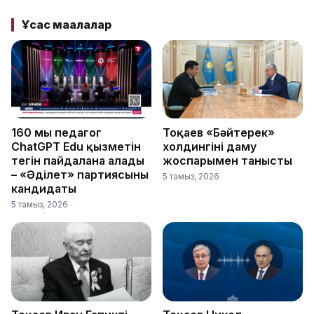
Ұқсас мақалалар
160 мың педагог
Тоқаев «Бәйтерек»
ChatGPT Edu қызметін
холдингінің даму
тегін пайдалана алады
жоспарымен танысты
– «Әділет» партиясының
5 тамыз, 2026
кандидаты
5 тамыз, 2026