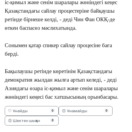
іс-қимыл және сенім шаралары жөніндегі кеңес
Қазақстандағы сайлау процестеріне байқаушы
ретінде бірнеше келді, - деді Чин Фан ОКҚ-де
өткен баспасөз мәслихатында.
Сонымен қатар спикер сайлау процесіне баға
берді.
Бақылаушы ретінде көретінім Қазақстандағы
демократия жылдан жылға артып келеді, - деді
Азиядағы өзара іс-қимыл және сенім шаралары
жөніндегі кеңесі бас хатшысының орынбасары.
🤍 Ұнайды
😞 Ұнамайды
0
0
😡 Шектен шыққан
0