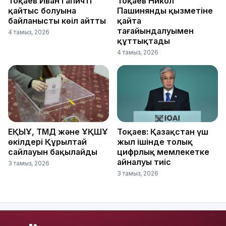
Тоқаев Иван Гапичтің
Тоқаев Никол
қайтыс болуына
Пашинянды қызметіне
байланысты көңіл айтты
қайта
тағайындалуымен
4 тамыз, 2026
құттықтады
4 тамыз, 2026
ЕҚЫҰ, ТМД және ҰҚШҰ
Тоқаев: Қазақстан үш
өкілдері Құрылтай
жыл ішінде толық
сайлауын бақылайды
цифрлық мемлекетке
айналуы тиіс
3 тамыз, 2026
3 тамыз, 2026