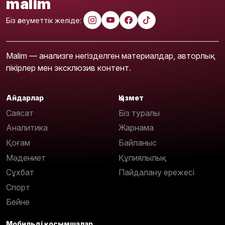
malim
Біз әлеуметтік желіде:
Malim — анализге негізделген материалдар, авторлық
пікірлер мен эксклюзив контент.
Айдарлар
Қызмет
Саясат
Біз туралы
Аналитика
Жарнама
Қоғам
Байланыс
Мәдениет
Құпиялылық
Сұхбат
Пайдалану ережесі
Спорт
Бейне
Мобильді қосымшалар