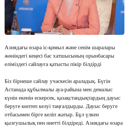
Азиядағы өзара іс-қимыл және сенім шаралары
жөніндегі кеңесі бас хатшысының орынбасары
еліміздегі сайлауға қатысты пікір білдірді
Біз бірнеше сайлау учаскесін араладық. Бүгін
Астанада құбылмалы ауа-райына мен демалыс
күнін екенін ескерсек, қазақстандықтардың дауыс
беруге көптеп келуі таңғалдырды. Дауыс беруге
отбасымен бірге келіп жатыр. Бұл үлкен
қызғушылық пен ниетті білдіреді. Азиядағы өзара