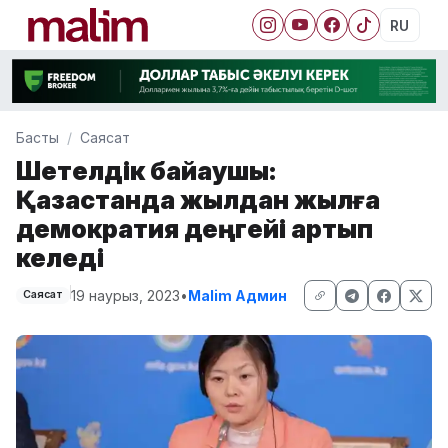
RU
Басты
Саясат
Шетелдік байқаушы:
Қазақстанда жылдан жылға
демократия деңгейі артып
келеді
19 наурыз, 2023
•
Malim Админ
Саясат