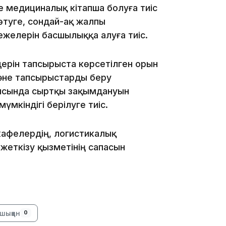
ке медициналық кітапша болуға тиіс
өтуге, сондай-ақ жалпы
19:46
желерін басшылыққа алуға тиіс.
ерін тапсырыста көрсетілген орын
әне тапсырыстарды беру
ысында сыртқы зақымдануын
үмкіндігі берілуге тиіс.
19:36
кафелердің, логистикалық
жеткізу қызметінің сапасын
шыққан
0