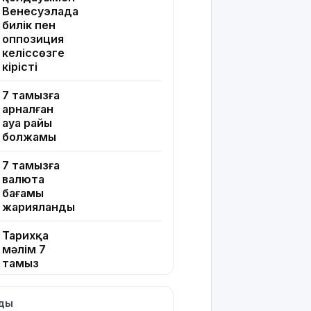
Венесуэлада
билік пен
оппозиция
келіссөзге
кірісті
7 тамызға
арналған
ауа райы
болжамы
7 тамызға
валюта
бағамы
жарияланды
Тарихқа
мәлім 7
тамыз
Қазақстанда
лды
операциядан