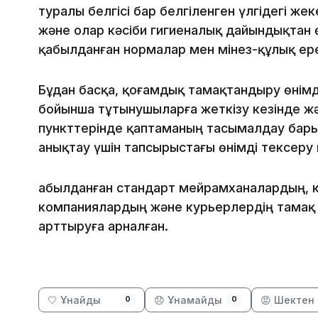
туралы белгісі бар белгіленген үлгідегі же
және олар кәсіби гигиеналық дайындықтан 
қабылданған нормалар мен мінез-құлық ере
Бұдан басқа, қоғамдық тамақтандыру өнімд
бойынша тұтынушыларға жеткізу кезінде ж
пункттерінде қаптаманың тасымалдау бар
анықтау үшін тапсырыстағы өнімді тексеру м
Қабылданған стандарт мейрамханалардың, 
компаниялардың және курьерлердің тамақ 
арттыруға арналған.
🤍 Ұнайды
😞 Ұнамайды
😡 Шектен 
0
0