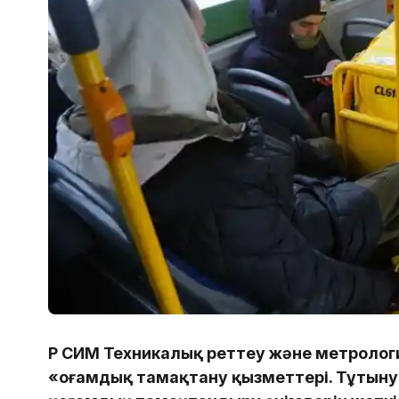
ҚР СИМ Техникалық реттеу және метрологи
«Қоғамдық тамақтану қызметтері. Тұты