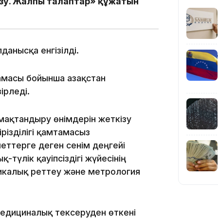
зу. Жалпы талаптар» құжатын
23:23
данысқа енгізілді.
амасы бойынша Қазақстан
22:45
ірледі.
мақтандыру өнімдерін жеткізу
ізділігі қамтамасыз
еттерге деген сенім деңгейі
-түлік қауіпсіздігі жүйесінің
21:46
никалық реттеу және метрология
едициналық тексеруден өткені