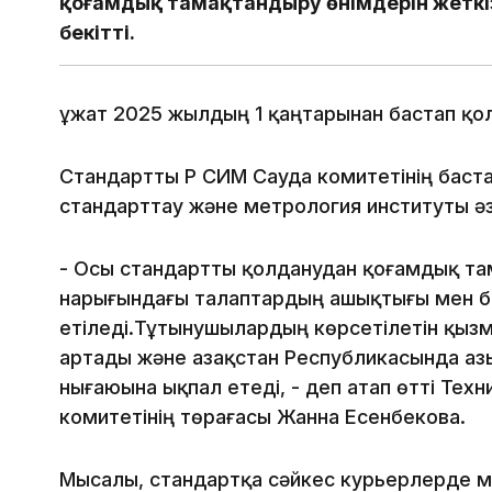
қоғамдық тамақтандыру өнімдерін жеткі
бекітті.
Құжат 2025 жылдың 1 қаңтарынан бастап қол
Стандартты ҚР СИМ Сауда комитетінің баст
стандарттау және метрология институты әз
- Осы стандартты қолданудан қоғамдық та
нарығындағы талаптардың ашықтығы мен бір
етіледі.Тұтынушылардың көрсетілетін қызм
артады және Қазақстан Республикасында азық
нығаюына ықпал етеді, - деп атап өтті Тех
комитетінің төрағасы Жанна Есенбекова.
Мысалы, стандартқа сәйкес курьерлерде м