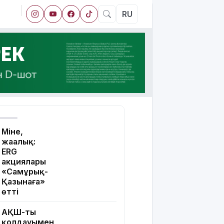
RU
Міне,
жаңалық:
ERG
акциялары
«Самұрық-
Қазынаға»
өтті
АҚШ-тың
қолдауымен