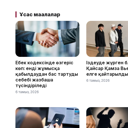
Ұқсас мақалалар
Еңбек кодексінде өзгеріс
Іздеуде жүрген 
көп: енді жұмысқа
Қайсар Қамза Вь
қабылдаудан бас тартудың
елге қайтарылды
себебі жазбаша
6 тамыз, 2026
түсіндіріледі
6 тамыз, 2026