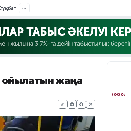
Сұқбат
е қойылатын жаңа
09:03