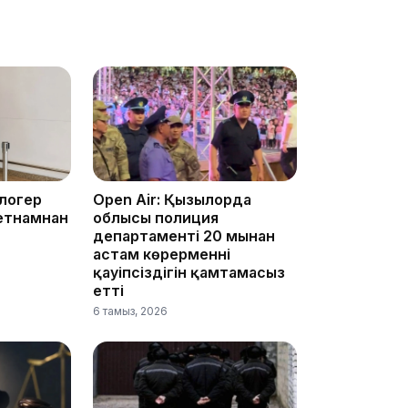
19:10
19:09
блогер
Open Air: Қызылорда
етнамнан
облысы полиция
департаменті 20 мыңнан
астам көрерменнің
қауіпсіздігін қамтамасыз
етті
18:50
6 тамыз, 2026