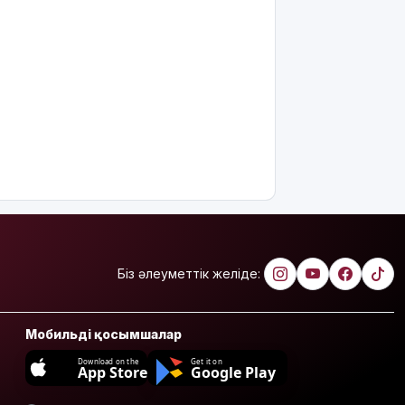
кодексінде
өзгеріс
көп: енді
жұмысқа
қабылдаудан
бас
тартудың
себебі
жазбаша
түсіндіріледі
Бектенов:
ЕАЭО
аясында
жасанды
Біз әлеуметтік желіде:
интеллект
пен
кедергісіз
Мобильді қосымшалар
саудаға
басымдық
Download on the
Get it on
App Store
Google Play
беріледі