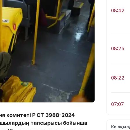
08:42
08:25
08:22
07:07
я комитеті ҚР СТ 3988-2024
нушылардың тапсырысы бойынша
Көп оқы