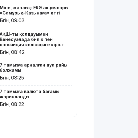
кейінгі жаңа
Міне, жаңалық: ERG акциялары
туған
«Самұрық-Қазынаға» өтті
нәрестелер
Бүгін, 09:03
өлімі үш
есе азайды
АҚШ-тың қолдауымен
Венесуэлада билік пен
Ақтөбеде
оппозиция келіссөзге кірісті
майонез
Бүгін, 08:42
банкаларына
жасырылған
7 тамызға арналған ауа райы
телефон
болжамы
тәркіленді
Бүгін, 08:25
Көкшетауда
жас
7 тамызға валюта бағамы
жұбайлардың
жарияланды
тойы
Бүгін, 08:22
қылмыстық
іске
ұласты
АҚШ-тағы