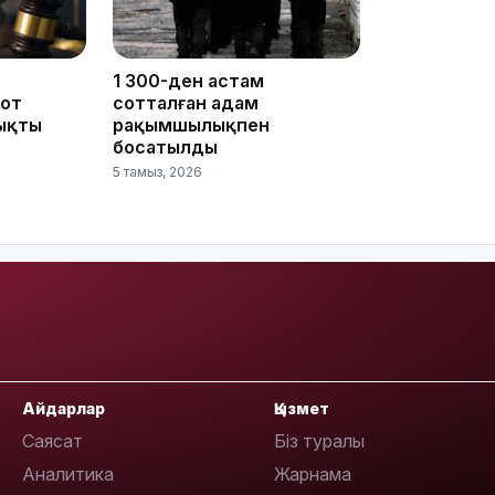
1 300-ден астам
сот
сотталған адам
17:33
ықты
рақымшылықпен
босатылды
5 тамыз, 2026
17:17
Айдарлар
Қызмет
Саясат
Біз туралы
Аналитика
Жарнама