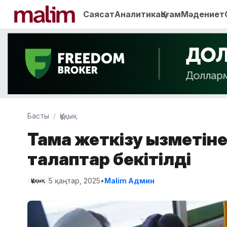
Саясат
Аналитика
Қоғам
Мәдениет
Басты
Құқық
Тамақ жеткізу қызметін
талаптар бекітілді
5 қаңтар, 2025
•
Malim Админ
Құқық