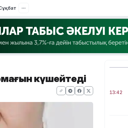
Сұқбат
армағын күшейтеді
13:42