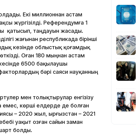
олдады. Екі миллионнан астам
10:01
қсы жүргізілді. Референдумға 1
мы қатысып, таңдауын жасады.
ілігі жағынан республикада бірінші
дық кезінде облыстық қоғамдық
өткізді. Оған 180 мыңнан астам
скесінде 6500 бақылаушы
09:40
факторлардың бәрі саяси науқанның
ертулер мен толықтырулар енгізізу
 емес, көрші елдерде де болған
08:41
ясы – 2020 жыл, Қырғызстан – 2021
ебебі уақыт озған сайын заман
 шарт болды.
08:29