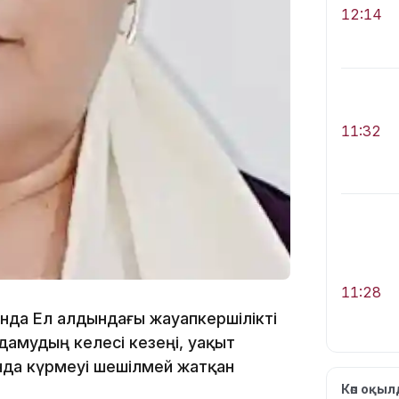
12:14
11:32
11:28
нда Ел алдындағы жауапкершілікті
дамудың келесі кезеңі, уақыт
ында күрмеуі шешілмей жатқан
Көп оқы