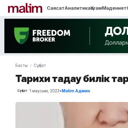
Саясат
Аналитика
Қоғам
Мәдениет
Басты
Сұқбат
Тарихи таңдау билік т
1 маусым, 2023
•
Malim Админ
Сұқбат