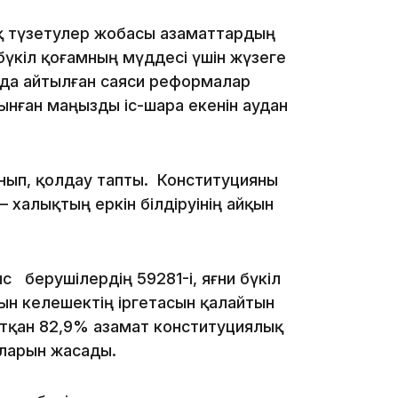
 түзетулер жобасы азаматтардың
бүкіл қоғамның мүддесі үшін жүзеге
да айтылған саяси реформалар
08:15
ынған маңызды іс-шара екенін аудан
ып, қолдау тапты. Конституцияны
 халықтың еркін білдіруінің айқын
23:12
 берушілердің 59281-і, яғни бүкіл
ын келешектің іргетасын қалайтын
ртқан 82,9% азамат конституциялық
ларын жасады.
22:12