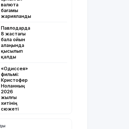
валюта
бағамы
жарияланды
Павлодарда
8 жастағы
бала ойын
алаңында
қысылып
қалды
«Одиссея»
фильмі:
Кристофер
Ноланның
2026
жылғы
хитінің
сюжеті
мен
актерлері
лды