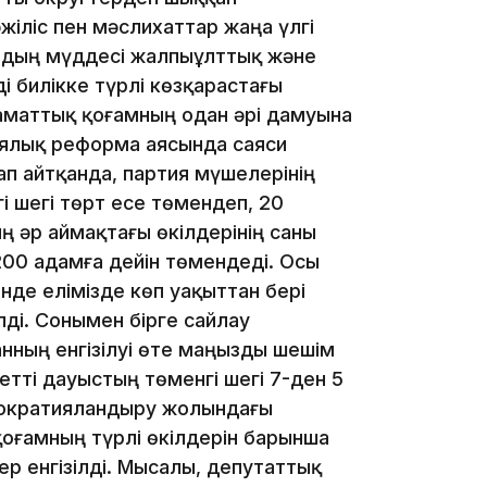
жіліс пен мәслихаттар жаңа үлгі
рдың мүддесі жалпыұлттық және
13:39
і билікке түрлі көзқарастағы
аматтық қоғамның одан әрі дамуына
иялық реформа аясында саяси
ап айтқанда, партия мүшелерінің
і шегі төрт есе төмендеп, 20
ң әр аймақтағы өкілдерінің саны
 200 адамға дейін төмендеді. Осы
нде елімізде көп уақыттан бері
13:00
лді. Сонымен бірге сайлау
нның енгізілуі өте маңызды шешім
тті дауыстың төменгі шегі 7-ден 5
демократияландыру жолындағы
қоғамның түрлі өкілдерін барынша
12:40
ер енгізілді. Мысалы, депутаттық