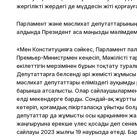
жергілікті жердегі де мүддесін жіті қорғауғ
Парламент және мәслихат депутаттарының
алдында Президент аса маңызды мәлімдем
«Мен Конституцияға сәйкес, Парламент па
Премьер-Министрмен кеңесіп, Мәжілісті т
өкілеттігін мерзімінен бұрын тоқтату тур
Депутаттарға белсенді әрі жемісті жұмысы 
мәслихат депутаттары еліміздегі ауқымды
барынша атсалысты. Олар сайлаушылармен 
елді мекендерге барды. Сондай-ақ жұртты
көтеріп, қоғамдық пікірталасқа ұйытқы бо
депутаттар да жұмысты осы қарқынмен жал
жаңғыруына ерекше үлес қосады деп сенемі
сайлауы 2023 жылғы 19 наурызда өтеді. Б