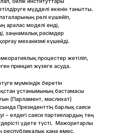
ап, билік институттары
ілдіруге мүдделі екенін танытты.
алаталарының рөлі күшейіп,
ң аралас моделі енді,
21:05
і, заңнамалық рәсімдер
қорғау механизмі күшейді.
емкоратиялық процестер жетіліп,
еген принцип жүзеге асуда.
20:07
туге мүмкіндік беретін
зақстан ұстанымының бастамасы
мағын (Парламент, мәслихат)
сында Президенттің барлық саяси
уі – елдегі саяси партиялардың тең
18:58
дерісті үдете түсті. Мажоритарлы
ың республикалық қана емес,