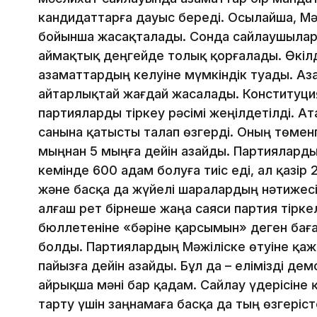
кандидаттарға дауыс береді. Осылайша, Мә
бойынша жасақталады. Сонда сайлаушыла
аймақтық деңгейде толық қорғалады. Өкілд
азаматтардың келуіне мүмкіндік туады. Аз
айтарлықтай жағдай жасалады. Конституц
партияларды тіркеу рәсімі жеңілдетілді. Ат
санына қатысты талап өзгерді. Оның төменг
мыңнан 5 мыңға дейін азайды. Партияларды
кемінде 600 адам болуға тиіс еді, ал қазір
және басқа да жүйелі шаралардың нәтижесі
алғаш рет бірнеше жаңа саяси партия тірке
бюллетеніне «бәріне қарсымын» деген баға
болды. Партиялардың Мәжіліске өтуіне қаже
пайызға дейін азайды. Бұл да – елімізді 
айрықша мәні бар қадам. Сайлау үдерісіне 
тарту үшін заңнамаға басқа да тың өзгеріст