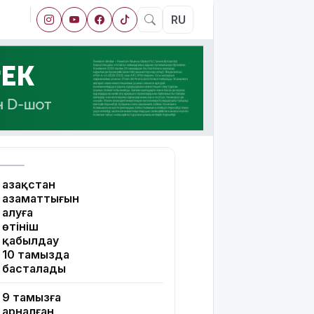
RU
Қазақстан
азаматтығын
алуға
өтініш
қабылдау
10 тамызда
басталады
9 тамызға
арналған