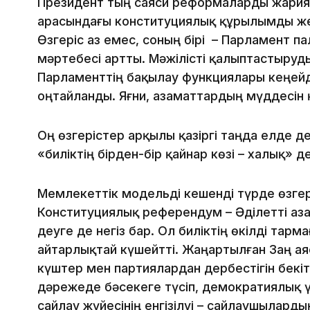
Президент тың саяси реформаларды жариял
арасындағы конституциялық құрылымды жет
Өзгеріс аз емес, соның бірі – Парламент п
мәртебесі артты. Мәжілісті қалыптастыруды
Парламенттің бақылау функциялары кеңейд
оңтайланды. Яғни, азаматтардың мүддесін 
Оң өзгерістер арқылы қазіргі таңда елде д
«биліктің бірден-бір қайнар көзі – халық» д
Мемлекеттік модельді кешенді түрде өзгер
Конституциялық референдум – Әділетті Қа
деуге де негіз бар. Ол биліктің өкілді тар
айтарлықтай күшейтті. Жаңартылған Заң ая
күштер мен партиялардан дербестігін бекіт
дәрежеде бәсекеге түсіп, демократиялық ү
сайлау жүйесінің енгізілуі – сайлаушылард