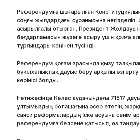
Референдумға шығарылған Конституциялық
соңғы жылдардағы сұранысына негізделіп, 
асырылғалы отырған, Президент Жолдауын
бағдарламасын жүзеге асыру үшін қолға ал
тұрғындары кеңінен түсінді.
Референдум қоғам арасында қызу талқылан
бүкілхалықтық дауыс беру арқылы өзгерту –
көрінісі болды.
Нәтижесінде Келес ауданындағы 71517 дауыс
ұлтымыздың болашағына әсер ететін, жарқ
саяси реформалардың іске асуына сенім а
референдумға белсене қатысып, өз таңдау