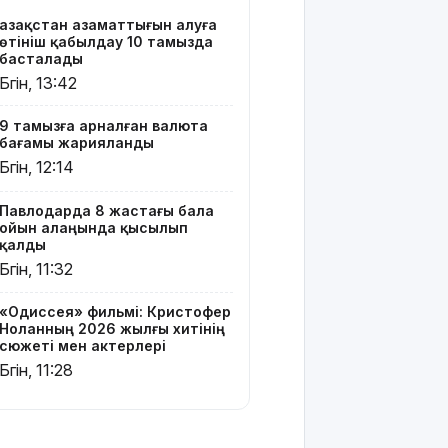
Тоқаев
Қазақстан азаматтығын алуға
Сингапур
өтініш қабылдау 10 тамызда
Президентіне
басталады
құттықтау
Бүгін, 13:42
жеделхатын
жолдады
9 тамызға арналған валюта
бағамы жарияланды
Түркия
Бүгін, 12:14
Ресей мен
Украина
Павлодарда 8 жастағы бала
арасында
ойын алаңында қысылып
жаңа
қалды
келісім
Бүгін, 11:32
жасауды
ұсынды
«Одиссея» фильмі: Кристофер
Ноланның 2026 жылғы хитінің
Бүгін –
сюжеті мен актерлері
Құрылысшылар
Бүгін, 11:28
күні
9 тамызға
арналған