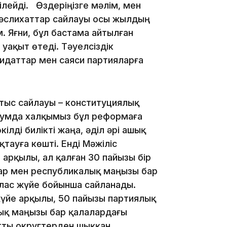
лейді. Өздеріңізге мәлім, мен
мәслихаттар сайлауы осы жылдың
 Яғни, бұл бастама айтылған
уақыт өтеді. Тәуелсіздік
15:55
идаттар мен саяси партияларға
тыс сайлауы – конституциялық
умда халқымыз бұл реформаға
кілді билікті жаңа, әділ әрі ашық
тауға көшті. Енді Мәжіліс
14:26
 арқылы, ал қалған 30 пайызы бір
ар мен республикалық маңызы бар
лас жүйе бойынша сайланады.
үйе арқылы, 50 пайызы партиялық
тық маңызы бар қалалардағы
тты округтерден шыққан