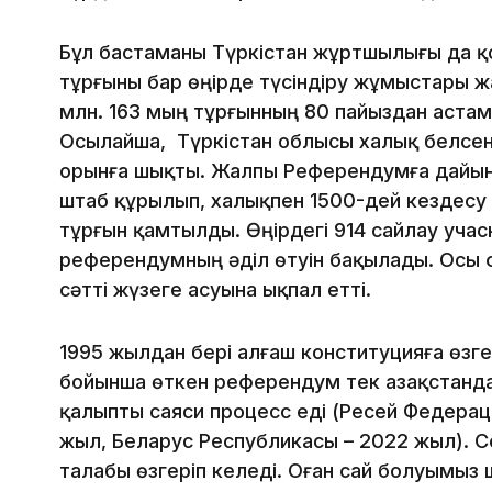
Бұл бастаманы Түркістан жұртшылығы да қ
тұрғыны бар өңірде түсіндіру жұмыстары жа
млн. 163 мың тұрғынның 80 пайыздан аста
Осылайша, Түркістан облысы халық белсенд
орынға шықты. Жалпы Референдумға дайын
штаб құрылып, халықпен 1500-дей кездесу 
тұрғын қамтылды. Өңірдегі 914 сайлау уча
референдумның әділ өтуін бақылады. Осы 
сәтті жүзеге асуына ықпал етті.
1995 жылдан бері алғаш конституцияға өзг
бойынша өткен референдум тек Қазақстанда
қалыпты саяси процесс еді (Ресей Федераци
жыл, Беларус Республикасы – 2022 жыл). С
талабы өзгеріп келеді. Оған сай болуымыз