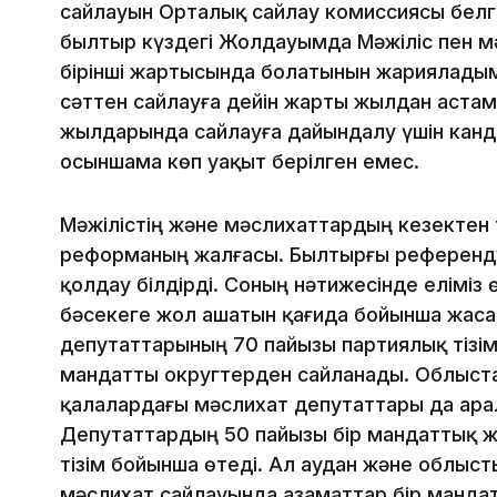
сайлауын Орталық сайлау комиссиясы белгі
былтыр күздегі Жолдауымда Мәжіліс пен 
бірінші жартысында болатынын жарияладым.
сәттен сайлауға дейін жарты жылдан астам 
жылдарында сайлауға дайындалу үшін канд
осыншама көп уақыт берілген емес.
Мәжілістің және мәслихаттардың кезектен 
реформаның жалғасы. Былтырғы референд
қолдау білдірді. Соның нәтижесінде еліміз ө
бәсекеге жол ашатын қағида бойынша жасақ
депутаттарының 70 пайызы партиялық тізім
мандатты округтерден сайланады. Облыст
қалалардағы мәслихат депутаттары да ара
Депутаттардың 50 пайызы бір мандаттық ж
тізім бойынша өтеді. Ал аудан және облыс
мәслихат сайлауында азаматтар бір манда