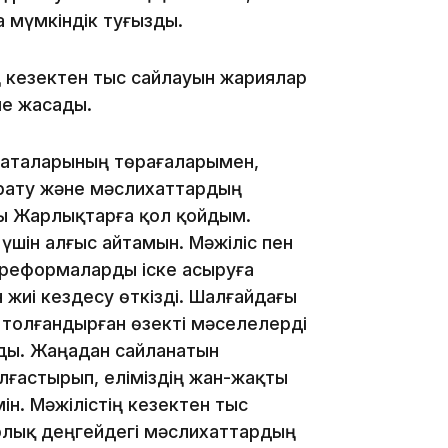
а мүмкіндік туғызды.
 кезектен тыс сайлауын жариялар
17:57
е жасады.
латаларының төрағаларымен,
арату және мәслихаттардың
алы Жарлықтарға қол қойдым.
17:10
үшін алғыс айтамын. Мәжіліс пен
 реформаларды іске асыруға
жиі кездесу өткізді. Шалғайдағы
 толғандырған өзекті мәселелерді
лды. Жаңадан сайланатын
ғастырып, еліміздің жан-жақты
16:59
н. Мәжілістің кезектен тыс
арлық деңгейдегі мәслихаттардың