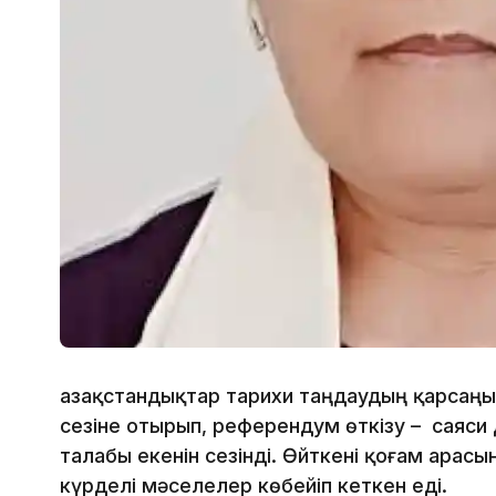
Қазақстандықтар тарихи таңдаудың қарсаңы
сезіне отырып, референдум өткізу – саяси 
талабы екенін сезінді. Өйткені қоғам арас
күрделі мәселелер көбейіп кеткен еді.