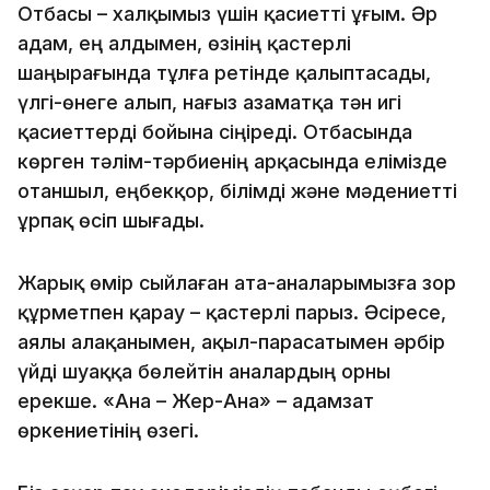
Отбасы – халқымыз үшін қасиетті ұғым. Әр
адам, ең алдымен, өзінің қастерлі
шаңырағында тұлға ретінде қалыптасады,
үлгі-өнеге алып, нағыз азаматқа тән игі
қасиеттерді бойына сіңіреді. Отбасында
көрген тәлім-тәрбиенің арқасында елімізде
отаншыл, еңбекқор, білімді және мәдениетті
ұрпақ өсіп шығады.
Жарық өмір сыйлаған ата-аналарымызға зор
құрметпен қарау – қастерлі парыз. Әсіресе,
аялы алақанымен, ақыл-парасатымен әрбір
үйді шуаққа бөлейтін аналардың орны
ерекше. «Ана – Жер-Ана» – адамзат
өркениетінің өзегі.