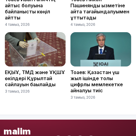
қайтыс болуына
Пашинянды қызметіне
байланысты көңіл
қайта тағайындалуымен
айтты
құттықтады
4 тамыз, 2026
4 тамыз, 2026
ЕҚЫҰ, ТМД және ҰҚШҰ
Тоқаев: Қазақстан үш
өкілдері Құрылтай
жыл ішінде толық
сайлауын бақылайды
цифрлық мемлекетке
айналуы тиіс
3 тамыз, 2026
3 тамыз, 2026
malim