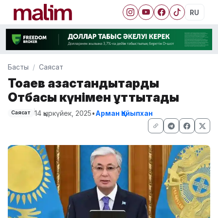
RU
Басты
Саясат
Тоқаев қазақстандықтарды
Отбасы күнімен құттықтады
14 қыркүйек, 2025
•
Арман Қайыпхан
Саясат