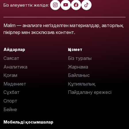
Біз әлеуметтік желіде:
Malim — анализге негізделген материалдар, авторлық
пікірлер мен эксклюзив контент.
Айдарлар
Қызмет
Саясат
Біз туралы
Аналитика
Жарнама
Қоғам
Байланыс
Мәдениет
Құпиялылық
Сұхбат
Пайдалану ережесі
Спорт
Бейне
Мобильді қосымшалар