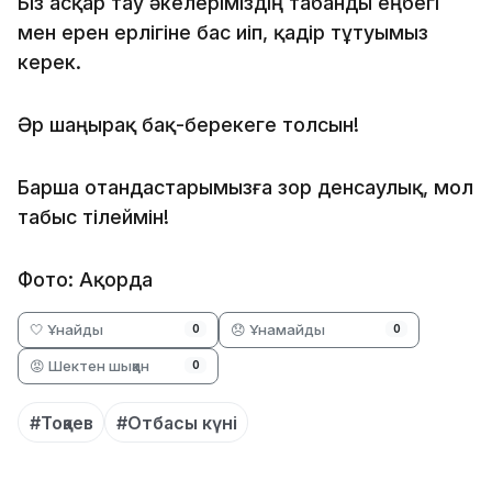
Біз асқар тау әкелеріміздің табанды еңбегі
мен ерен ерлігіне бас иіп, қадір тұтуымыз
керек.
Әр шаңырақ бақ-берекеге толсын!
Барша отандастарымызға зор денсаулық, мол
табыс тілеймін!
Фото: Ақорда
🤍 Ұнайды
😞 Ұнамайды
0
0
😡 Шектен шыққан
0
#Тоқаев
#Отбасы күні