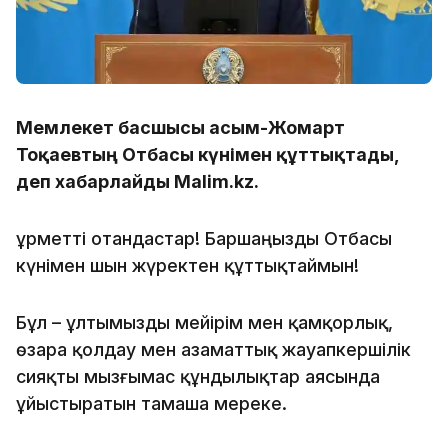
Мемлекет басшысы Қасым-Жомарт
Тоқаевтың Отбасы күнімен құттықтады,
деп хабарлайды Malim.kz.
Құрметті отандастар! Баршаңызды Отбасы
күнімен шын жүректен құттықтаймын!
Бұл – ұлтымызды мейірім мен қамқорлық,
өзара қолдау мен азаматтық жауапкершілік
сияқты мызғымас құндылықтар аясында
ұйыстыратын тамаша мереке.