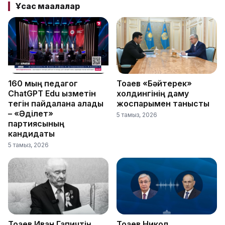
Ұқсас мақалалар
160 мың педагог
Тоқаев «Бәйтерек»
ChatGPT Edu қызметін
холдингінің даму
тегін пайдалана алады
жоспарымен танысты
– «Әділет»
5 тамыз, 2026
партиясының
кандидаты
5 тамыз, 2026
Тоқаев Иван Гапичтің
Тоқаев Никол