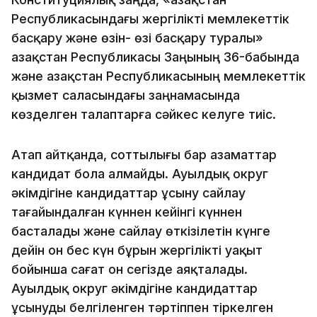
Республикасындағы жергілікті мемлекеттік
басқару және өзін- өзі басқару туралы»
Қазақстан Республикасы Заңының 36-бабында
және Қазақстан Республикасының мемлекеттік
қызмет саласындағы заңнамасында
көзделген талаптарға сәйкес келуге тиіс.
Атап айтқанда, соттылығы бар азаматтар
кандидат бола алмайды. Ауылдық округ
әкімдігіне кандидаттар ұсыну сайлау
тағайындалған күннен кейінгі күннен
басталады және сайлау өткізілетін күнге
дейін он бес күн бұрын жергілікті уақыт
бойынша сағат он сегізде аяқталады.
Ауылдық округ әкімдігіне кандидаттар
ұсынуды белгіленген тәртіппен тіркелген