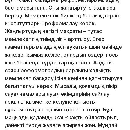
бастамасы ғана. Оны жаңғырту ісі жалғаса
береді. Мемлекеттік биліктің барлық дерлік
институттарын реформалау керек.
Жаңғыртудың негізгі мақсаты – тұтас
мемлекеттің тиімділігін арттыру. Егер
азаматтарымыздың әл-ауқатын шын мәнінде
жақсартқымыз келсе, олардың өздерін осы
іске белсенді түрде тартқан жөн. Алдағы
саяси реформалардың барлығы халықты
мемлекет басқару ісіне кеңінен қатыстыруға
бағытталуы керек. Мысалы, қоғамдық пікір
сауалнамалары ауыл әкімдерінің сайлау
арқылы қызметке келуіне қатысты
сұраныстың артқанын көрсетіп отыр. Бұл
маңызды қадамды жан-жақты ойластырып,
дәйекті түрде жүзеге асырған жөн. Мұндай