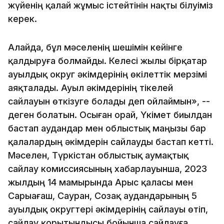
жүйенің қалай жұмыс істейтінін нақты білуіміз
керек.
Алайда, бұл мәселенің шешімін кейінге
қалдыруға болмайды. Келесі жылы бірқатар
ауылдық округ әкімдерінің өкілеттік мерзімі
аяқталады. Ауыл әкімдерінің тікелей
сайлауын өткізуге болады деп ойлаймын», --
деген болатын. Осыған орай, Үкімет биылдан
бастап аудандар мен облыстық маңызы бар
қалалардың әкімдерін сайлауды бастап кетті.
Мәселен, Түркістан облыстық аумақтық
сайлау комиссиясының хабарлауынша, 2023
жылдың 14 мамырында Арыс қаласы мен
Сарыағаш, Сауран, Созақ аудандарының 5
ауылдық округтері әкімдерінің сайлауы өтіп,
сайлау қорытындысы бойынша сайлауға