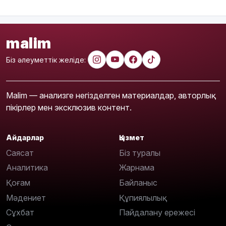
malim
Біз әлеуметтік желіде:
Malim — анализге негізделген материалдар, авторлық
пікірлер мен эксклюзив контент.
Айдарлар
Қызмет
Саясат
Біз туралы
Аналитика
Жарнама
Қоғам
Байланыс
Мәдениет
Құпиялылық
Сұхбат
Пайдалану ережесі