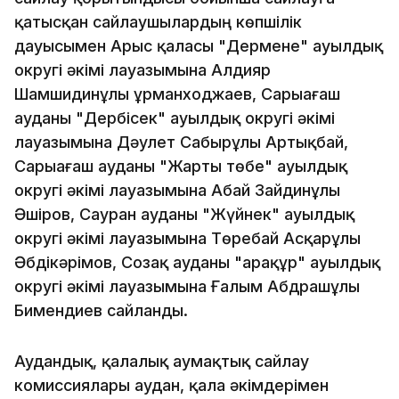
қатысқан сайлаушылардың көпшілік
дауысымен Арыс қаласы "Дермене" ауылдық
округі әкімі лауазымына Алдияр
Шамшидинұлы Құрманходжаев, Сарыағаш
ауданы "Дербісек" ауылдық округі әкімі
лауазымына Дәулет Сабырұлы Артықбай,
Сарыағаш ауданы "Жарты төбе" ауылдық
округі әкімі лауазымына Абай Зайдинұлы
Әшіров, Сауран ауданы "Жүйнек" ауылдық
округі әкімі лауазымына Төребай Асқарұлы
Әбдікәрімов, Созақ ауданы "Қарақұр" ауылдық
округі әкімі лауазымына Ғалым Абдрашұлы
Бимендиев сайланды.
Аудандық, қалалық аумақтық сайлау
комиссиялары аудан, қала әкімдерімен