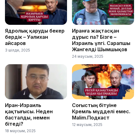
Ядролық қаруды бекер
Иранға жақтасқан
бердік – Уәлихан
дұрыс па? Бізге –
Қайсаров
Израиль үлгі. Сарапшы
Жангелді Шымшықов
3 шілде, 2025
24 маусым, 2025
Иран-Израиль
Соғыстың бітуіне
қақтығысы. Неден
Кремль мүдделі емес.
басталды, немен
Malim.Подкаст
бітеді?
12 маусым, 2025
18 маусым, 2025