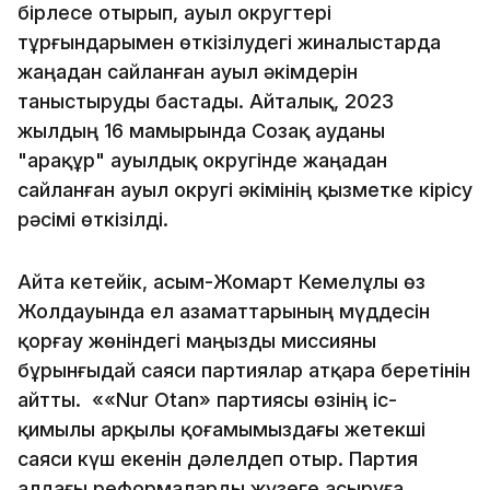
бірлесе отырып, ауыл округтері
тұрғындарымен өткізілудегі жиналыстарда
жаңадан сайланған ауыл әкімдерін
таныстыруды бастады. Айталық, 2023
жылдың 16 мамырында Созақ ауданы
"Қарақұр" ауылдық округінде жаңадан
сайланған ауыл округі әкімінің қызметке кірісу
рәсімі өткізілді.
Айта кетейік, Қасым-Жомарт Кемелұлы өз
Жолдауында ел азаматтарының мүддесін
қорғау жөніндегі маңызды миссияны
бұрынғыдай саяси партиялар атқара беретінін
айтты. ««Nur Otan» партиясы өзінің іс-
қимылы арқылы қоғамымыздағы жетекші
саяси күш екенін дәлелдеп отыр. Партия
алдағы реформаларды жүзеге асыруға