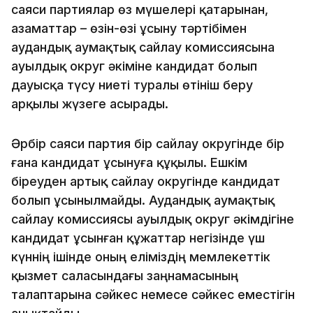
саяси партиялар өз мүшелері қатарынан,
азаматтар – өзін-өзі ұсыну тәртібімен
аудандық аумақтық сайлау комиссиясына
ауылдық округ әкіміне кандидат болып
дауысқа түсу ниеті туралы өтініш беру
арқылы жүзеге асырады.
Әрбір саяси партия бір сайлау округінде бір
ғана кандидат ұсынуға құқылы. Ешкім
біреуден артық сайлау округінде кандидат
болып ұсынылмайды. Аудандық аумақтық
сайлау комиссиясы ауылдық округ әкімдігіне
кандидат ұсынған құжаттар негізінде үш
күннің ішінде оның еліміздің мемлекеттік
қызмет саласындағы заңнамасының
талаптарына сәйкес немесе сәйкес еместігін