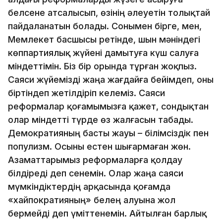
белсене атсалысып, өзінің әлеуетін толықтай
пайдаланатын болады. Сонымен бірге, мен,
Мемлекет басшысы ретінде, шын мәніндегі
көппартиялық жүйені дамытуға күш салуға
міндеттімін. Біз бір орында тұрған жоқпыз.
Саяси жүйемізді жаңа жағдайға бейімдеп, оны
біртіндеп жетілдіріп келеміз. Саяси
реформалар қоғамымызға қажет, сондықтан
олар міндетті түрде өз жалғасын табады.
Демократияның басты жауы – білімсіздік пен
популизм. Осыны естен шығармаған жөн.
Азаматтарымыз реформаларға қолдау
білдіреді деп сенемін. Олар жаңа саяси
мүмкіндіктердің арқасында қоғамда
«хайпократияның» белең алуына жол
бермейді деп үміттенемін. Айтылған барлық