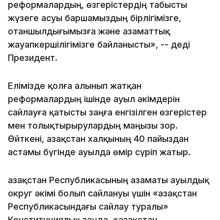
реформалардың, өзгерістердің табысты
жүзеге асуы баршамыздың бірлігімізге,
отаншылдығымызға және азаматтық
жауапкершілігімізге байланысты», -- деді
Президент.
Елімізде қолға алынып жатқан
реформалардың ішінде ауыл әкімдерін
сайлауға қатысты заңға енгізілген өзгерістер
мен толықтырырулардың маңызы зор.
Өйткені, Қазақстан халқының 40 пайыздан
астамы бүгінде ауылда өмір сүріп жатыр.
Қазақстан Республикасының азаматы ауылдық
округ әкімі болып сайлануы үшін «Қазақстан
Республикасындағы сайлау туралы»
Конституциялық заңда, «Қазақстан