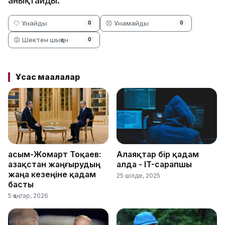
анықтайды.
🤍 Ұнайды
😞 Ұнамайды
0
0
😡 Шектен шыққан
0
Ұқсас мақалалар
Қасым-Жомарт Тоқаев:
Алаяқтар бір қадам
Қазақстан жаңғырудың
алда - IT-сарапшы
жаңа кезеңіне қадам
25 шілде, 2025
басты
5 қаңтар, 2026