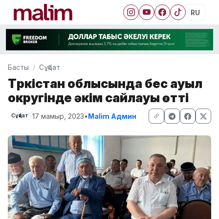
RU
Басты
Сұқбат
Түркістан облысында бес ауыл
округінде әкім сайлауы өтті
17 мамыр, 2023
•
Malim Админ
Сұқбат