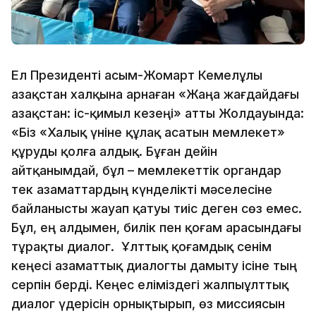
Ел Президенті Қасым-Жомарт Кемелұлы
Қазақстан халқына арнаған «Жаңа жағдайдағы
Қазақстан: іс-қимыл кезеңі» атты Жолдауында:
«Біз «Халық үніне құлақ асатын мемлекет»
құруды қолға алдық. Бұған дейін
айтқанымдай, бұл – мемлекеттік органдар
тек азаматтардың күнделікті мәселесіне
байланысты жауап қатуы тиіс деген сөз емес.
Бұл, ең алдымен, билік пен қоғам арасындағы
тұрақты диалог. Ұлттық қоғамдық сенім
кеңесі азаматтық диалогты дамыту ісіне тың
серпін берді. Кеңес еліміздегі жалпыұлттық
диалог үдерісін орнықтырып, өз миссиясын