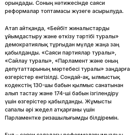
орындады. Соның нәтижесінде саяси
реформалар топтамасы жүзеге асырылуда.
Атап айтқанда, «Бейбіт жиналыстарды
ұйымдастыру және өткізу тәртібі туралы»
демократиялық тұрғыдан мүлде жаңа заң
қабылданды. «Саяси партиялар туралы»,
«Сайлау туралы», «Парламент және оның
депутаттарының мәртебесі туралы» заңдарға
өзгерістер енгізілді. Сондай-ақ, Қылмыстық
кодекстің 130-шы бабын қылмыс санатынан
алып тастау және 174-ші бабын ізгілендіру
үшін өзгерістер қабылданды. Жұмысты
сапалы әрі жедел атқарғаны үшін
Парламентке ризашылығымды білдіремін.
Бұл – саяси саладағы реформаларымыздың