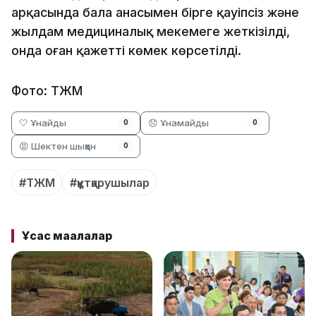
арқасында бала анасымен бірге қауіпсіз және
жылдам медициналық мекемеге жеткізілді,
онда оған қажетті көмек көрсетілді.
Фото: ТЖМ
🤍 Ұнайды
😞 Ұнамайды
0
0
😡 Шектен шыққан
0
#ТЖМ
#құтқарушылар
Ұқсас мақалалар