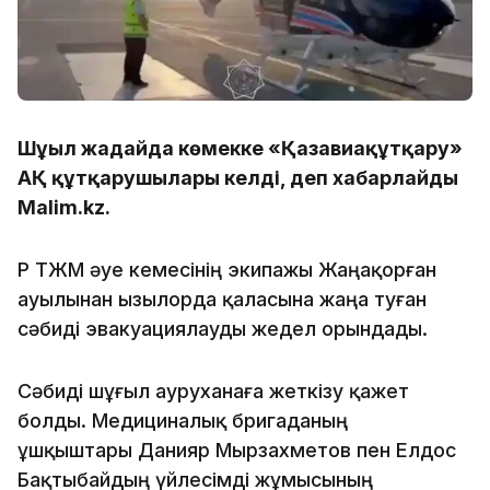
Шұғыл жағдайда көмекке «Қазавиақұтқару»
АҚ құтқарушылары келді, деп хабарлайды
Malim.kz.
ҚР ТЖМ әуе кемесінің экипажы Жаңақорған
ауылынан Қызылорда қаласына жаңа туған
сәбиді эвакуациялауды жедел орындады.
Сәбиді шұғыл ауруханаға жеткізу қажет
болды. Медициналық бригаданың
ұшқыштары Данияр Мырзахметов пен Елдос
Бақтыбайдың үйлесімді жұмысының