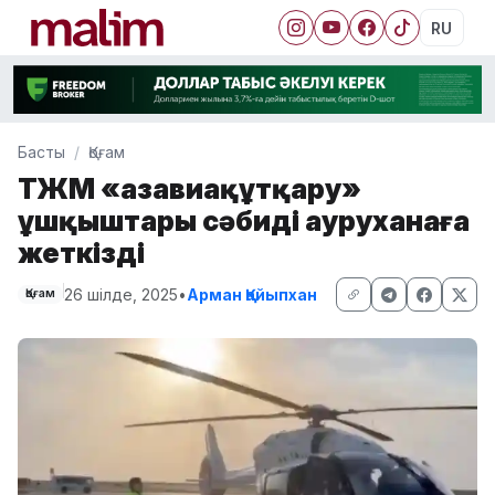
RU
Басты
Қоғам
ТЖМ «Қазавиақұтқару»
ұшқыштары сәбиді ауруханаға
жеткізді
26 шілде, 2025
•
Арман Қайыпхан
Қоғам