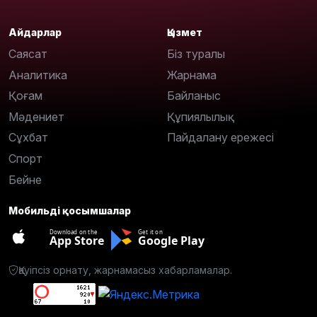
Айдарлар
Қызмет
Саясат
Біз туралы
Аналитика
Жарнама
Қоғам
Байланыс
Мәдениет
Құпиялылық
Сұхбат
Пайдалану ережесі
Спорт
Бейне
Мобильді қосымшалар
Download on the
Get it on
App Store
Google Play
Қауіпсіз орнату, жарнамасыз хабарламалар.