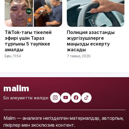
TikTok-тағы тікелей
Полиция қазақстандық
эфирі үшін Тараз
жүргізушілерге
тұрғыны 5 тәулікке
маңызды ескерту
қамалды
жасады
Бүгін, 11:54
7 тамыз, 2026
malim
Біз әлеуметтік желіде:
Malim — анализге негізделген материалдар, авторлық
пікірлер мен эксклюзив контент.