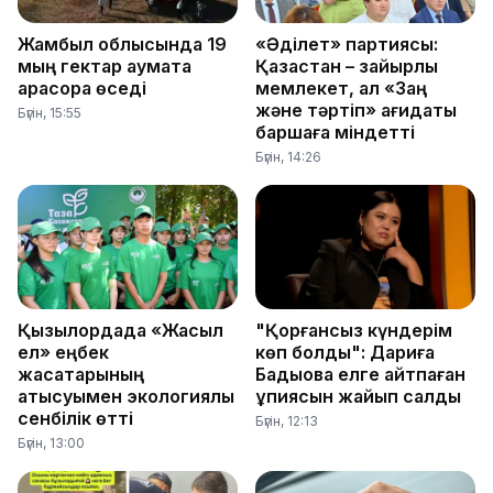
Жамбыл облысында 19
«Әділет» партиясы:
мың гектар аумақта
Қазақстан – зайырлы
қарасора өседі
мемлекет, ал «Заң
және тәртіп» қағидаты
Бүгін, 15:55
баршаға міндетті
Бүгін, 14:26
Қызылордада «Жасыл
"Қорғансыз күндерім
ел» еңбек
көп болды": Дариға
жасақтарының
Бадықова елге айтпаған
қатысуымен экологиялық
құпиясын жайып салды
сенбілік өтті
Бүгін, 12:13
Бүгін, 13:00