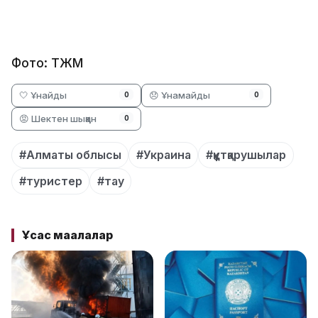
Фото: ТЖМ
🤍 Ұнайды
😞 Ұнамайды
0
0
😡 Шектен шыққан
0
#Алматы облысы
#Украина
#құтқарушылар
#туристер
#тау
Ұқсас мақалалар