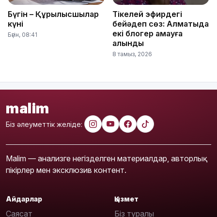
Бүгін – Құрылысшылар
Тікелей эфирдегі
күні
бейәдеп сөз: Алматыда
екі блогер қамауға
Бүгін, 08:41
алынды
8 тамыз, 2026
malim
Біз әлеуметтік желіде:
Malim — анализге негізделген материалдар, авторлық
пікірлер мен эксклюзив контент.
Айдарлар
Қызмет
Саясат
Біз туралы