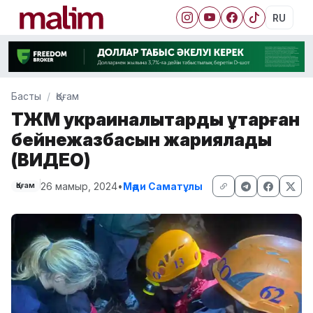
RU
Басты
Қоғам
ТЖМ украиналықтарды құтқарған
бейнежазбасын жариялады
(ВИДЕО)
26 мамыр, 2024
•
Мәди Саматұлы
Қоғам