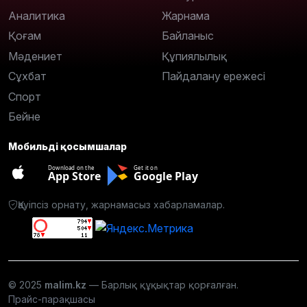
Аналитика
Жарнама
Қоғам
Байланыс
Мәдениет
Құпиялылық
Сұхбат
Пайдалану ережесі
Спорт
Бейне
Мобильді қосымшалар
Download on the
Get it on
App Store
Google Play
Қауіпсіз орнату, жарнамасыз хабарламалар.
© 2025
malim.kz
— Барлық құқықтар қорғалған.
Прайс-парақшасы