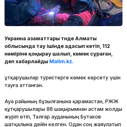
Украина азаматтары түнде Алматы
облысында тау ішінде адасып кетіп, 112
нөміріне қоңырау шалып, көмек сұраған,
деп хабарлайды
Malim.kz.
Құтқарушылар туристерге көмек көрсету үшін
тауға аттанған.
Ауа райының бұзылғанына қарамастан, РЖҚЖ
құтқарушылары 88 шақырымнан астам жолды
жүріп өтіп, Талғар ауданының Бутаков
шатқалына дейін келген. Одан соң жаяулатып