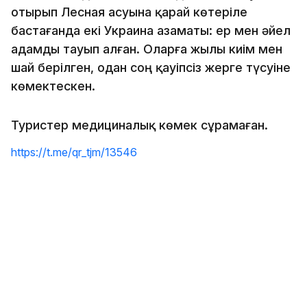
отырып Лесная асуына қарай көтеріле
бастағанда екі Украина азаматы: ер мен әйел
адамды тауып алған. Оларға жылы киім мен
шай берілген, одан соң қауіпсіз жерге түсуіне
көмектескен.
Туристер медициналық көмек сұрамаған.
https://t.me/qr_tjm/13546