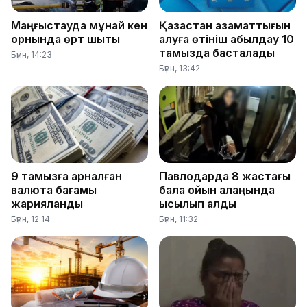
Маңғыстауда мұнай кен
Қазақстан азаматтығын
орнында өрт шықты
алуға өтініш қабылдау 10
тамызда басталады
Бүгін, 14:23
Бүгін, 13:42
9 тамызға арналған
Павлодарда 8 жастағы
валюта бағамы
бала ойын алаңында
жарияланды
қысылып қалды
Бүгін, 12:14
Бүгін, 11:32