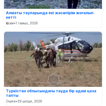
Алматы тауларында екі жасөспірім жоғалып
кетті
Қоғам
•
1 тамыз, 2026
Түркістан облысындағы тауда бір адам қаза
тапты
Оқиға
•
29 шілде, 2026