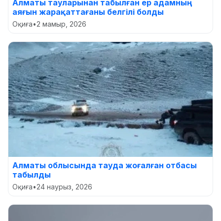
Алматы тауларынан табылған ер адамның
аяғын жарақаттағаны белгілі болды
Оқиға
•
2 мамыр, 2026
Алматы облысында тауда жоғалған отбасы
табылды
Оқиға
•
24 наурыз, 2026