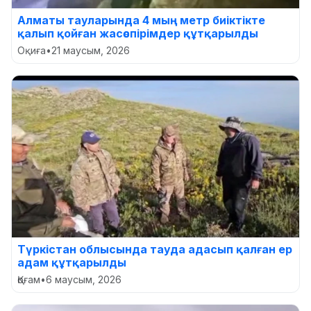
Алматы тауларында 4 мың метр биіктікте
қалып қойған жасөспірімдер құтқарылды
Оқиға
•
21 маусым, 2026
Түркістан облысында тауда адасып қалған ер
адам құтқарылды
Қоғам
•
6 маусым, 2026