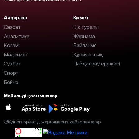
Айдарлар
Қызмет
Саясат
Біз туралы
Аналитика
Жарнама
Қоғам
Байланыс
Мәдениет
Құпиялылық
Сұхбат
Пайдалану ережесі
Спорт
Бейне
Мобильді қосымшалар
Download on the
Get it on
App Store
Google Play
Қауіпсіз орнату, жарнамасыз хабарламалар.