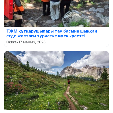
ТЖМ құтқарушылары тау басына шыққан
егде жастағы туристке көмек көрсетті
Оқиға
•
17 мамыр, 2026