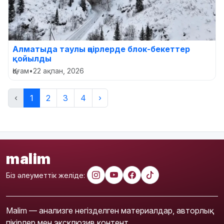
Алматыда таулы өңірлерде блок-бекеттер
қойылды
Қоғам
•
22 ақпан, 2026
‹
1
2
3
4
›
malim
Біз әлеуметтік желіде:
Malim — анализге негізделген материалдар, авторлық
пікірлер мен эксклюзив контент.