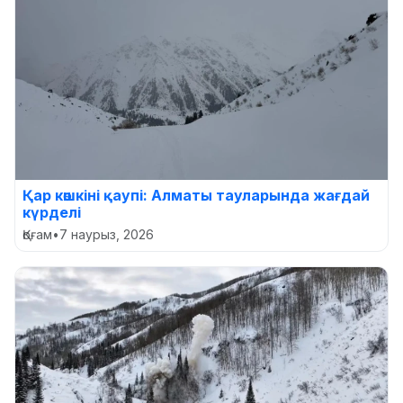
Қар көшкіні қаупі: Алматы тауларында жағдай
күрделі
Қоғам
•
7 наурыз, 2026