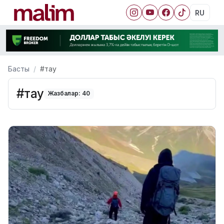
RU
Басты
#тау
#тау
Жазбалар: 40