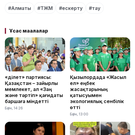
#Алматы
#ТЖМ
#ескерту
#тау
Ұқсас мақалалар
«Әділет» партиясы:
Қызылордада «Жасыл
Қазақстан – зайырлы
ел» еңбек
мемлекет, ал «Заң
жасақтарының
және тәртіп» қағидаты
қатысуымен
баршаға міндетті
экологиялық сенбілік
өтті
Бүгін, 14:26
Бүгін, 13:00