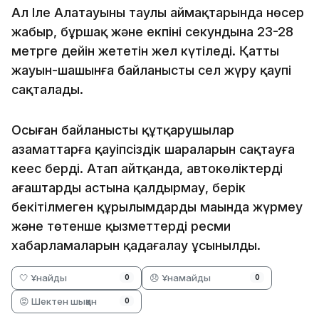
Ал Іле Алатауының таулы аймақтарында нөсер
жаңбыр, бұршақ және екпіні секундына 23-28
метрге дейін жететін жел күтіледі. Қатты
жауын-шашынға байланысты сел жүру қаупі
сақталады.
Осыған байланысты құтқарушылар
азаматтарға қауіпсіздік шараларын сақтауға
кеңес берді. Атап айтқанда, автокөліктерді
ағаштардың астына қалдырмау, берік
бекітілмеген құрылымдардың маңында жүрмеу
және төтенше қызметтердің ресми
хабарламаларын қадағалау ұсынылды.
🤍 Ұнайды
😞 Ұнамайды
0
0
😡 Шектен шыққан
0