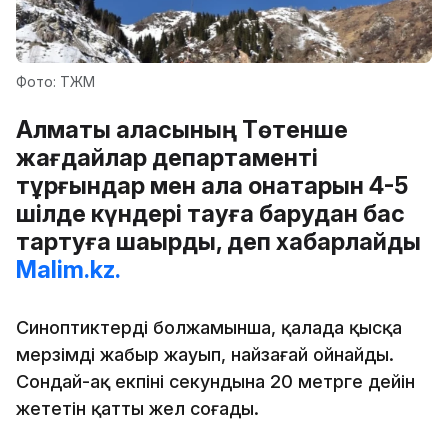
Фото: ТЖМ
Алматы қаласының Төтенше
жағдайлар департаменті
тұрғындар мен қала қонақтарын 4-5
шілде күндері тауға барудан бас
тартуға шақырды, деп хабарлайды
Malim.kz.
Синоптиктердің болжамынша, қалада қысқа
мерзімді жаңбыр жауып, найзағай ойнайды.
Сондай-ақ екпіні секундына 20 метрге дейін
жететін қатты жел соғады.