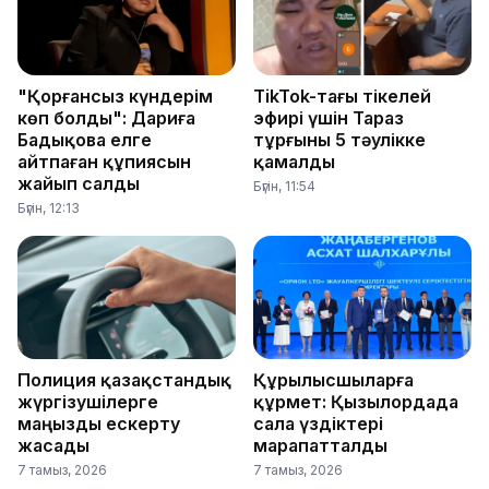
"Қорғансыз күндерім
TikTok-тағы тікелей
көп болды": Дариға
эфирі үшін Тараз
Бадықова елге
тұрғыны 5 тәулікке
айтпаған құпиясын
қамалды
жайып салды
Бүгін, 11:54
Бүгін, 12:13
Полиция қазақстандық
Құрылысшыларға
жүргізушілерге
құрмет: Қызылордада
маңызды ескерту
сала үздіктері
жасады
марапатталды
7 тамыз, 2026
7 тамыз, 2026