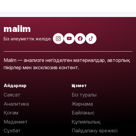
malim
Біз әлеуметтік желіде:
Malim — анализге негізделген материалдар, авторлық
пікірлер мен эксклюзив контент.
Айдарлар
Қызмет
Саясат
Біз туралы
Аналитика
Жарнама
Қоғам
Байланыс
Мәдениет
Құпиялылық
Сұхбат
Пайдалану ережесі