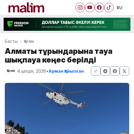
RU
Басты
Қоғам
Алматы тұрғындарына тауға
шықпауға кеңес берілді
4 шілде, 2026
•
Арман Қайыпхан
Қоғам