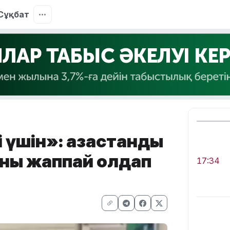
Сұқбат
үшін»: қазақстандық
ы жаппай қолдап
17:34