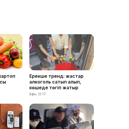
10:05
 картоп
Ерекше тренд: жастар
асы
алкоголь сатып алып,
09:53
көшеде төгіп жатыр
Бүгін, 12:17