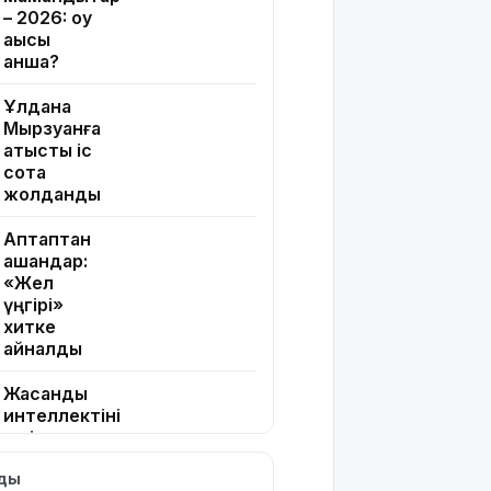
– 2026: оқу
ақысы
қанша?
Ұлдана
Мырзуанға
қатысты іс
сотқа
жолданды
Аптаптан
қашқандар:
«Жел
үңгірі»
хитке
айналды
Жасанды
интеллектіні
өшіруге
міндеттейтін
лды
болып