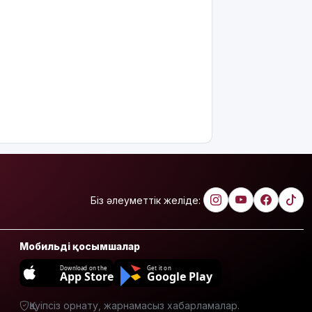
Абайлаңыз:
жалған
билет
жарға
жықпасын!
Алматы
облысында
сотталушы
соңғы сөзін
айта
алмағандықтан,
үкімнің
күші
жойылды
Біз әлеуметтік желіде:
Міне,
жаңалық:
Мобильді қосымшалар
ERG
акциялары
Download on the
Get it on
App Store
Google Play
«Самұрық-
Қазынаға»
Қауіпсіз орнату, жарнамасыз хабарламалар.
өтті