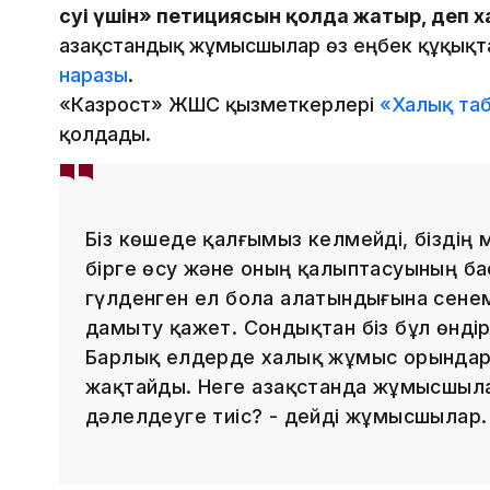
өсуі үшін» петициясын қолда жатыр, деп
Қазақстандық жұмысшылар өз еңбек құқықт
наразы
.
«Казрост» ЖШС қызметкерлері
«Халық таб
қолдады.
Біз көшеде қалғымыз келмейді, бізді
бірге өсу және оның қалыптасуының бас
гүлденген ел бола алатындығына сенеміз
дамыту қажет. Сондықтан біз бұл өнді
Барлық елдерде халық жұмыс орындар
жақтайды. Неге Қазақстанда жұмысшыл
дәлелдеуге тиіс? - дейді жұмысшылар.