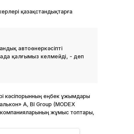
ерлері қазақстандықтарға
13:08
андық автоөнеркәсіпті
ада қалғымыз келмейді, - деп
12:35
 ірі кәсіпорынның еңбек ұжымдары
алькон» АҚ, BI Group (MODEX
) компанияларының жұмыс топтары,