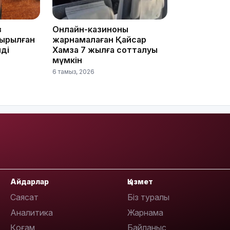
09:40
з
Онлайн-казиноны
ырылған
жарнамалаған Қайсар
ді
Хамза 7 жылға сотталуы
мүмкін
6 тамыз, 2026
09:40
Айдарлар
Қызмет
Саясат
Біз туралы
09:03
Аналитика
Жарнама
Қоғам
Байланыс