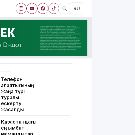
RU
Телефон
алаяқтығының
жаңа түрі
туралы
ескерту
жасалды
Қазақстандағы
ең қымбат
мамандықтар