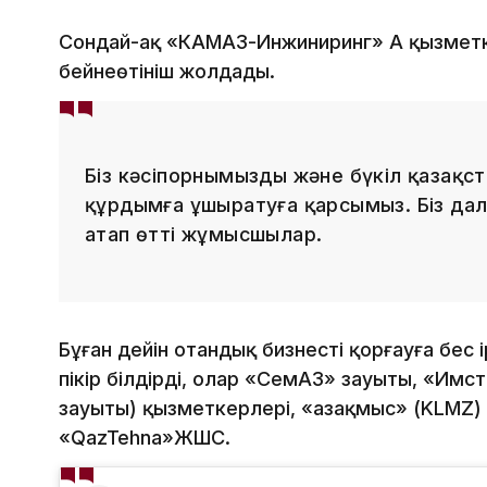
Сондай-ақ «КАМАЗ-Инжиниринг» АҚ қызметк
бейнеөтініш жолдады.
Біз кәсіпорнымызды және бүкіл қазақст
құрдымға ұшыратуға қарсымыз. Біз дал
атап өтті жұмысшылар.
Бұған дейін отандық бизнесті қорғауға бес
пікір білдірді, олар «СемАЗ» зауыты, «Имст
зауыты) қызметкерлері, «Қазақмыс» (KLMZ
«QazTehna»ЖШС.