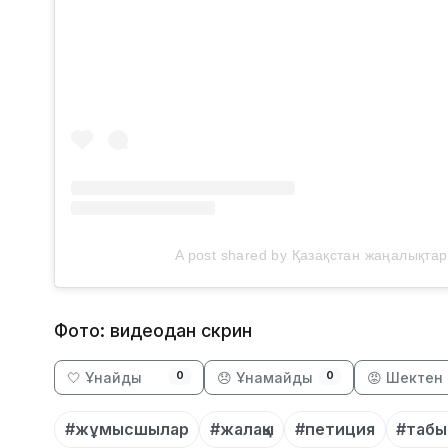
A post shared by Қазақстан жаңалықта
Фото: видеодан скрин
🤍 Ұнайды
😞 Ұнамайды
😡 Шектен 
0
0
#жұмысшылар
#жалақы
#петиция
#табы