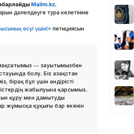
 хабарлайды
Malim.kz
.
арын дәлелдеуге тура келетініне
15:04
ысының өсуі үшін!»
петициясын
14:10
ң мақсатымыз ― зауытымызбен
тауында болу. Біз Қазақстан
, бірақ бұл үшін өндірісті
рістердің жабылуына қарсымыз.
ын құру мен дамытуды
ар жұмысқа құқығы бар екенін
13:14