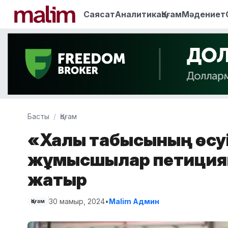
Саясат
Аналитика
Қоғам
Мәдениет
Басты
Қоғам
«Халық табысының өсуі 
жұмысшылар петициян
жатыр
30 мамыр, 2024
•
Malim Админ
Қоғам