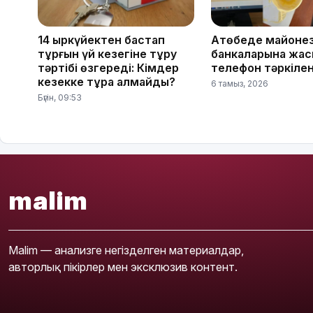
14 қыркүйектен бастап
Ақтөбеде майоне
тұрғын үй кезегіне тұру
банкаларына жас
тәртібі өзгереді: Кімдер
телефон тәркілен
кезекке тұра алмайды?
6 тамыз, 2026
Бүгін, 09:53
malim
Malim — анализге негізделген материалдар,
авторлық пікірлер мен эксклюзив контент.