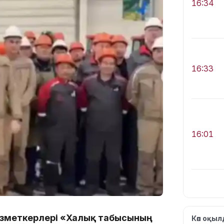
16:34
16:33
16:01
15:33
қызметкерлері «Халық табысының
Көп оқы