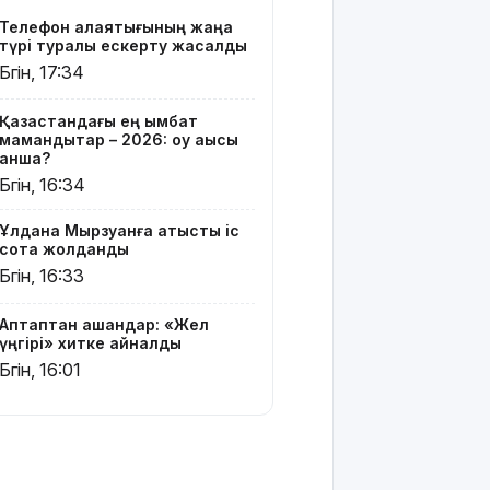
жатыр
Телефон алаяқтығының жаңа
түрі туралы ескерту жасалды
Грант
Бүгін, 17:34
иегерлерінің
тізімі шықты
Қазақстандағы ең қымбат
мамандықтар – 2026: оқу ақысы
Белгілі
қанша?
блогер
Бүгін, 16:34
Астанада
былапыт
Ұлдана Мырзуанға қатысты іс
сөз айтқаны
сотқа жолданды
үшін
Бүгін, 16:33
қамауға
алынды
Аптаптан қашқандар: «Жел
Мектеп
үңгірі» хитке айналды
оқушылары
Бүгін, 16:01
енді БЖБ
мен ТЖБ
тапсыра
ма:
Министрлік