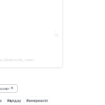
10:53
10:35
ры (@altynorda_news)
10:25
шыққан
0
с
#қолдау
#өнеркәсіп