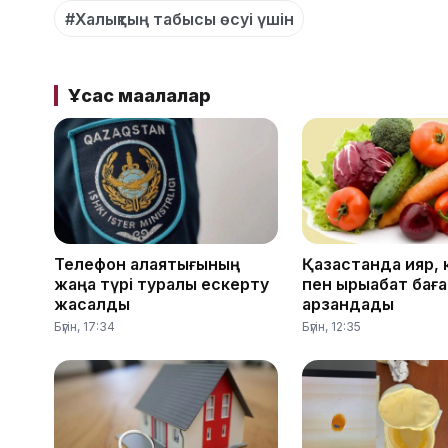
#Халықтың табысы өсуі үшін
Ұқсас мақалалар
Телефон алаяқтығының
Қазақстанда қияр,
жаңа түрі туралы ескерту
пен қырыққабат бағ
жасалды
арзандады
Бүгін, 17:34
Бүгін, 12:35