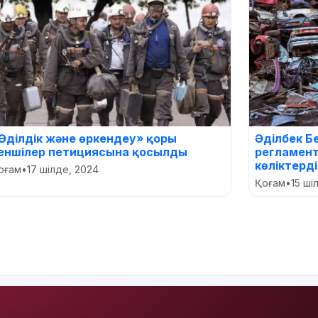
Әділдік және өркендеу» қоры
Әділбек Б
еншілер петициясына қосылды
регламент
көліктерді
оғам
•
17 шілде, 2024
Қоғам
•
15 ші