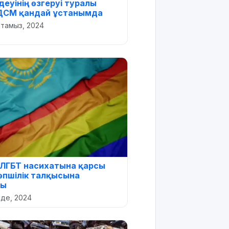
деуінің өзгеруі туралы
 ДСМ қандай ұстанымда
 тамыз, 2024
ЛГБТ насихатына қарсы
өпшілік талқысына
ды
лде, 2024