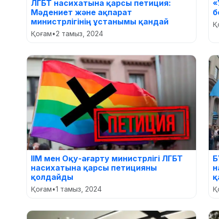
ЛГБТ насихатына қарсы петиция:
«
Мәдениет және ақпарат
б
министрлігінің ұстанымы қандай
Қ
Қоғам
•
2 тамыз, 2024
ІІМ мен Оқу-ағарту министрлігі ЛГБТ
Б
насихатына қарсы петицияны
н
қолдайды
қ
Қоғам
•
1 тамыз, 2024
Қ