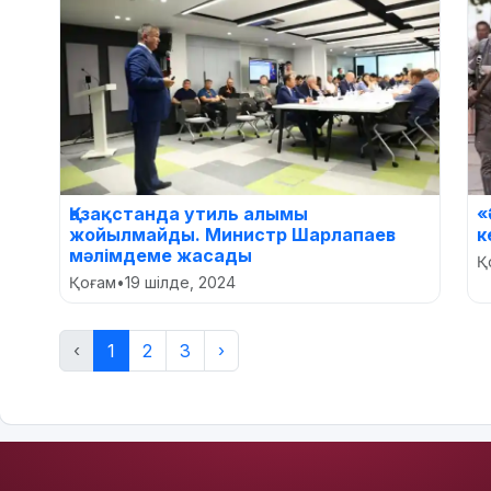
Қазақстанда утиль алымы
«
жойылмайды. Министр Шарлапаев
к
мәлімдеме жасады
Қ
Қоғам
•
19 шілде, 2024
‹
1
2
3
›