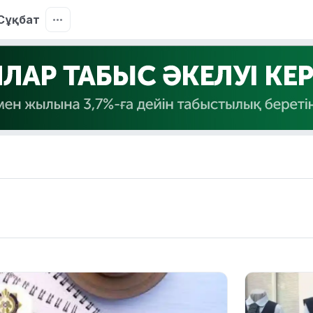
Сұқбат