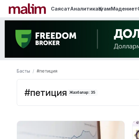
Саясат
Аналитика
Қоғам
Мәдениет
Басты
#петиция
#петиция
Жазбалар: 35