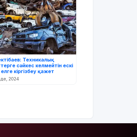
ектібаев: Техникалық
терге сәйкес келмейтін ескі
 елге кіргізбеу қажет
лде, 2024