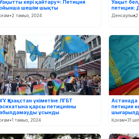
Уақытты кері қайтару»: Петиция
Уақыт бел
ойынша шешім шықты
петиция:
оғам
•
2 тамыз, 2024
Денсаулық
•
2
ҰҰ Қазақстан үкіметіне ЛГБТ
Астанада 
асихатына қарсы петицияны
петиция к
абылдамауды ұсынды
шығарыл
оғам
•
1 тамыз, 2024
Қоғам
•
31 ші