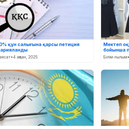
0% құн салығына қарсы петиция
Мектеп оқ
арияланды
бойынша 
аясат
•
4 ақпан, 2025
Білім-ғылым