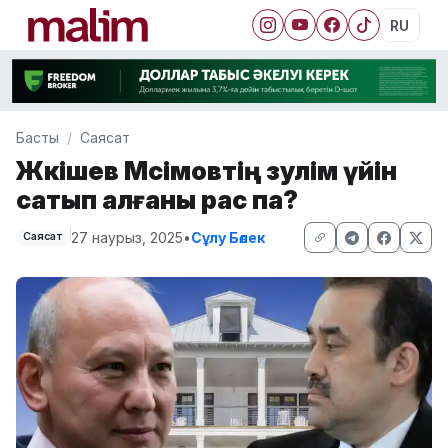
RU
Басты
Саясат
Жәкішев Мәсімовтің зәулім үйін
сатып алғаны рас па?
27 наурыз, 2025
•
Сұлу Бөлек
Саясат