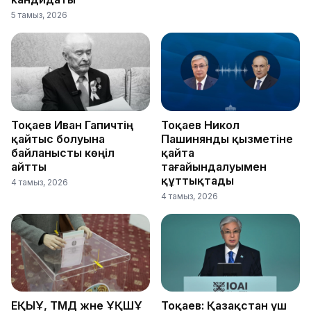
5 тамыз, 2026
Тоқаев Иван Гапичтің
Тоқаев Никол
қайтыс болуына
Пашинянды қызметіне
байланысты көңіл
қайта
айтты
тағайындалуымен
құттықтады
4 тамыз, 2026
4 тамыз, 2026
ЕҚЫҰ, ТМД және ҰҚШҰ
Тоқаев: Қазақстан үш