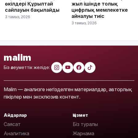
өкілдері Құрылтай
жыл ішінде толық
сайлауын бақылайды
цифрлық мемлекетке
айналуы тиіс
3 тамыз, 2026
3 тамыз, 2026
malim
Біз әлеуметтік желіде:
Malim — анализге негізделген материалдар, авторлық
пікірлер мен эксклюзив контент.
Айдарлар
Қызмет
Саясат
Біз туралы
Аналитика
Жарнама