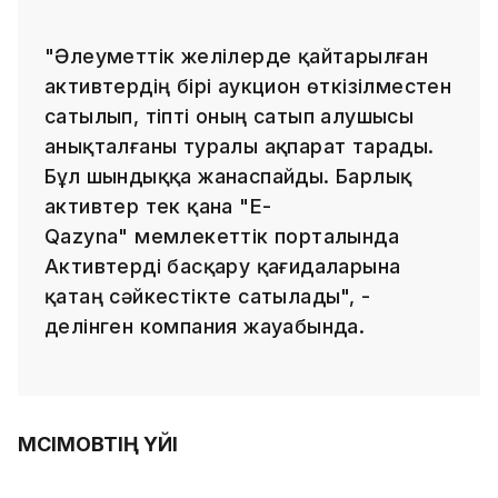
"Әлеуметтік желілерде қайтарылған
активтердің бірі аукцион өткізілместен
сатылып, тіпті оның сатып алушысы
анықталғаны туралы ақпарат тарады.
Бұл шындыққа жанаспайды. Барлық
активтер тек қана "E-
Qazyna" мемлекеттік порталында
Активтерді басқару қағидаларына
қатаң сәйкестікте сатылады", -
делінген компания жауабында.
МӘСІМОВТІҢ ҮЙІ