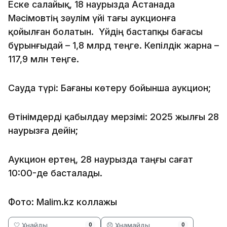
Еске салайық, 18 наурызда Астанада
Мәсімовтің зәулім үйі тағы аукционға
қойылған болатын. Үйдің бастапқы бағасы
бұрынғыдай – 1,8 млрд теңге. Кепілдік жарна –
117,9 млн теңге.
Сауда түрі: Бағаны көтеру бойынша аукцион;
Өтінімдерді қабылдау мерзімі: 2025 жылғы 28
наурызға дейін;
Аукцион ертең, 28 наурызда таңғы сағат
10:00-де басталады.
Фото: Malim.kz коллажы
🤍 Ұнайды
😞 Ұнамайды
0
0