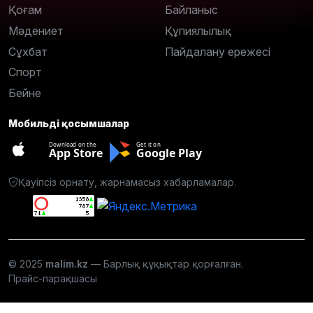
Қоғам
Байланыс
Мәдениет
Құпиялылық
Сұхбат
Пайдалану ережесі
Спорт
Бейне
Мобильді қосымшалар
Download on the
Get it on
App Store
Google Play
Қауіпсіз орнату, жарнамасыз хабарламалар.
© 2025
malim.kz
— Барлық құқықтар қорғалған.
Прайс-парақшасы