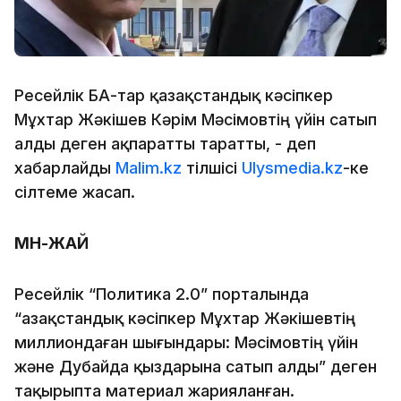
Ресейлік БАҚ-тар қазақстандық кәсіпкер
Мұхтар Жәкішев Кәрім Мәсімовтің үйін сатып
алды деген ақпаратты таратты, - деп
хабарлайды
Malim.kz
тілшісі
Ulysmedia.kz
-ке
сілтеме жасап.
МӘН-ЖАЙ
Ресейлік “Политика 2.0” порталында
“Қазақстандық кәсіпкер Мұхтар Жәкішевтің
миллиондаған шығындары: Мәсімовтің үйін
және Дубайда қыздарына сатып алды” деген
тақырыпта материал жарияланған.