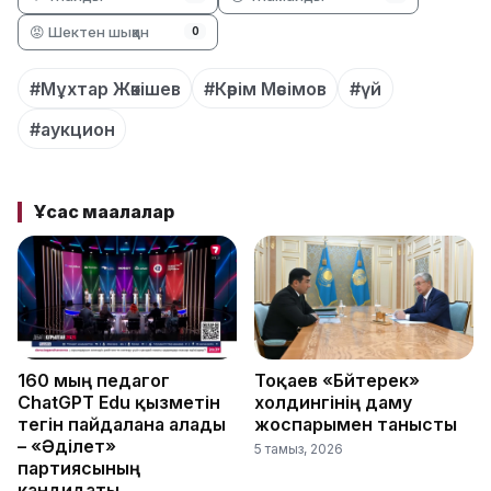
😡 Шектен шыққан
0
#Мұхтар Жәкішев
#Кәрім Мәсімов
#үй
#аукцион
Ұқсас мақалалар
160 мың педагог
Тоқаев «Бәйтерек»
ChatGPT Edu қызметін
холдингінің даму
тегін пайдалана алады
жоспарымен танысты
– «Әділет»
5 тамыз, 2026
партиясының
кандидаты