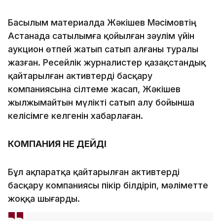
Басылым материалда Жәкішев Мәсімовтің
Астанада сатылымға қойылған зәулім үйін
аукцион өтпей жатып сатып алғаны туралы
жазған. Ресейлік журналистер қазақстандық
қайтарылған активтерді басқару
компаниясына сілтеме жасап, Жәкішев
жылжымайтын мүлікті сатып алу бойынша
келісімге келгенін хабарлаған.
КОМПАНИЯ НЕ ДЕЙДІ
Бұл ақпаратқа қайтарылған активтерді
басқару компаниясы пікір білдіріп, мәліметте
жоққа шығарды.