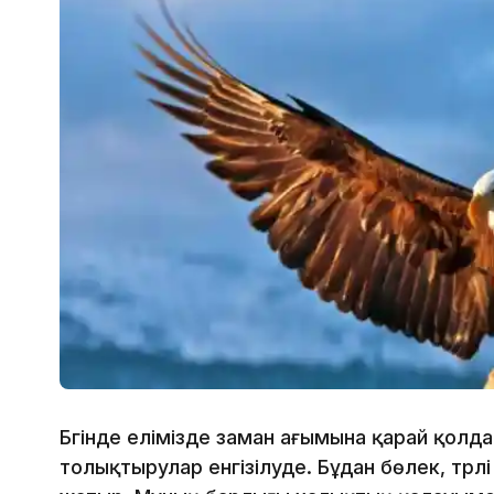
Бүгінде елімізде заман ағымына қарай қолд
толықтырулар енгізілуде. Бұдан бөлек, түр