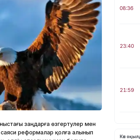
08:36
23:40
21:59
аныстағы заңдарға өзгертулер мен
лі саяси реформалар қолға алынып
21:00
Көп оқы