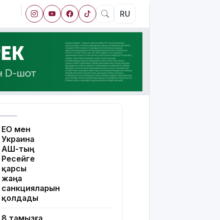
RU
ЕО мен
Украина
АҚШ-тың
Ресейге
қарсы
жаңа
санкцияларын
қолдады
8 тамызға