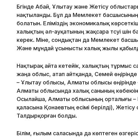
Бүгінде Абай, Ұлытау және Жетісу облыста
нақтыланды. Бұл да Мемлекет басшысының 
болатын. Еліміздің экономикалық көрсеткі
халықтың әл-ауқатының жақсара түсуі үшін 
керек. Міне, сондықтан да Мемлекет басшы
Және мұндай ұсынысты халық жылы қабылда
Нақтырақ айта кетейік, халықтың тұрмыс с
жаңа облыс, атап айтқанда, Семей өңірінде
– Ұлытау облысы, Алматы облысы өңірінде
Алматы облысында халық санының көбеюіне 
Осылайша, Алматы облысының орталығы – 
қаласына Қонаевтың есімі берілді), Жетіс
Талдырқорған болды.
Білім, ғылым саласында да көптеген өзгеріс