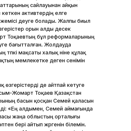
утаттарының сайлауынан айқын
 кеткен активтердің елге
жемісі деуге болады. Жалпы биыл
згерістер орын алды десек
арт Тоқаевтың бұл реформаларының
14:10
руге бағытталған. Жолдауда
 түпкі мақсаты халық үніне құлақ
қтың мемлекетке деген сенімін
қ өзгерістерді де айтпай кетуге
сым-Жомарт Тоқаев Қазақстан
ының басын қосқан Семей қаласын
13:14
еді: «Ең алдымен, Семей аймағында
ласы жаңа облыстың орталығы
тен бері айтып жүргенін білемін.