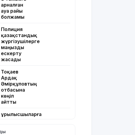
арналған
ауа райы
болжамы
Полиция
қазақстандық
жүргізушілерге
маңызды
ескерту
жасады
Тоқаев
Ардақ
Әмірқұловтың
отбасына
көңіл
айтты
Құрылысшыларға
құрмет:
Қызылордада
лды
сала