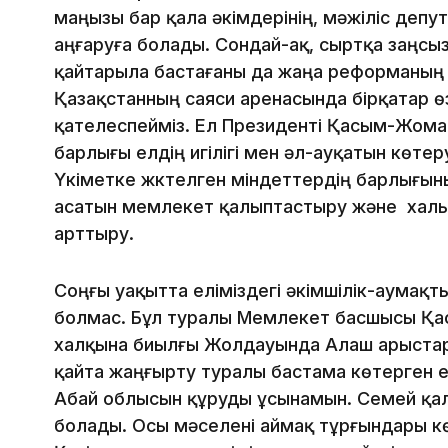
маңызы бар қала әкімдерінің, мәжіліс деп
аңғаруға болады. Сондай-ақ, сыртқа заңсыз
қайтарыла бастағаны да жаңа реформаның 
Қазақстанның саяси аренасында бірқатар ө
қателеспейміз. Ел Президенті Қасым-Жом
барлығы елдің игілігі мен әл-ауқатын көте
Үкіметке жүктелген міндеттердің барлығының
асатын мемлекет қалыптастыру және халы
арттыру.
Соңғы уақытта еліміздегі әкімшілік-аумақты
болмас. Бұл туралы Мемлекет басшысы Қа
халқына биылғы Жолдауында Алаш арыстар
қайта жаңғырту туралы бастама көтерген 
Абай облысын құруды ұсынамын. Семей қа
болады. Осы мәселені аймақ тұрғындары көп