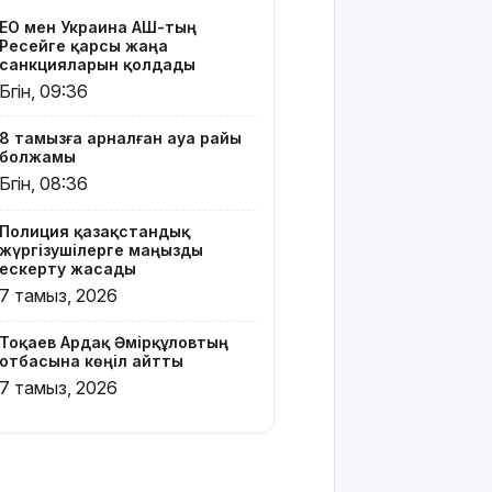
үздіктері
ЕО мен Украина АҚШ-тың
марапатталды
Ресейге қарсы жаңа
санкцияларын қолдады
Қайрат
Бүгін, 09:36
Сатыбалдының
ұлына
8 тамызға арналған ауа райы
тиесілі
болжамы
болған
Бүгін, 08:36
«Байсат»
базары
Полиция қазақстандық
жаңа иесін
жүргізушілерге маңызды
тапты
ескерту жасады
7 тамыз, 2026
Қарағандада
Z белгісі
Тоқаев Ардақ Әмірқұловтың
бар жейде
отбасына көңіл айтты
киген
7 тамыз, 2026
жолаушы
қызу
талқыға
түсті