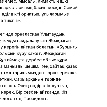
 аз емес. Мысалы, аймақтың ішкі
аш арыстарының басын қосқан Семей
 әділдікті орнатып, ұлыларымыз
а тиіспіз».
13:08
үрегінде орналасқан Ұлытаудың
н ұтымды пайдалану үшін Жезқазған
 керегін айтқан болатын. «Бұрынғы
блысын құру қажет. Жезқазған
ұл аймақта дербес облыс құру –
12:35
а маңызды шешім. Кең байтақ қазақ
ың төл тарихымыздағы орны ерекше.
өткен. Сарыарқаның төрінде
те зор. Оның өндірістік қуатын,
керек. Бір сөзбен айтқанда, біз
 деген еді Президент.
12:17