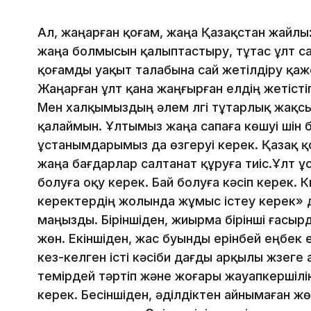
Ал, жаңарған қоғам, жаңа Қазақстан жайлы:
жаңа болмысын қалыптастыру, тұтас ұлт с
қоғамды уақыт талабына сай жетілдіру қажет
Жаңарған ұлт қана жаңғырған елдің жетісті
Мен халқымыздың әлем үлгі тұтарлық жақсы
қалаймын. Ұлтымыз жаңа сапаға көшуі үшін бі
ұстанымдарымыз да өзгеруі керек. Қазақ 
жаңа бағдарлар салтанат құруға тиіс.Ұлт ұ
болуға оқу керек. Бай болуға кәсіп керек. К
керектердің жолында жұмыс істеу керек» дейд
маңызды. Біріншіден, жиырма бірінші ғасыр
жөн. Екіншіден, жас буынды ерінбей еңбек 
кез-келген істі кәсіби дағды арқылы жүзеге
темірдей тәртіп және жоғары жауапкерші
керек. Бесіншіден, әділдіктен айнымаған ж