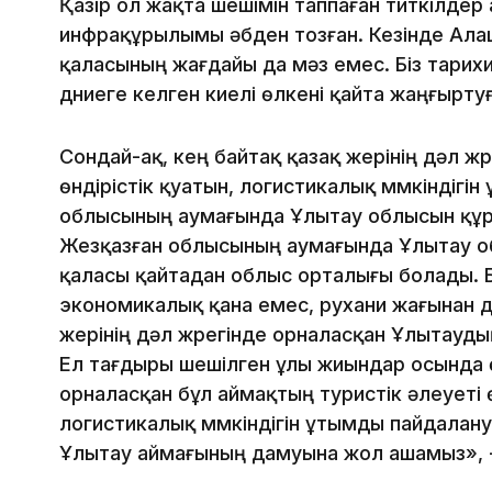
Қазір ол жақта шешімін таппаған түйткілдер
инфрақұрылымы әбден тозған. Кезінде Ал
қаласының жағдайы да мәз емес. Біз тарихи
дүниеге келген киелі өлкені қайта жаңғыртуғ
Сондай-ақ, кең байтақ қазақ жерінің дәл ж
өндірістік қуатын, логистикалық мүмкіндігі
облысының аумағында Ұлытау облысын құру
Жезқазған облысының аумағында Ұлытау о
қаласы қайтадан облыс орталығы болады. Б
экономикалық қана емес, рухани жағынан д
жерінің дәл жүрегінде орналасқан Ұлытауд
Ел тағдыры шешілген ұлы жиындар осында 
орналасқан бұл аймақтың туристік әлеуеті ө
логистикалық мүмкіндігін ұтымды пайдалану 
Ұлытау аймағының дамуына жол ашамыз», -