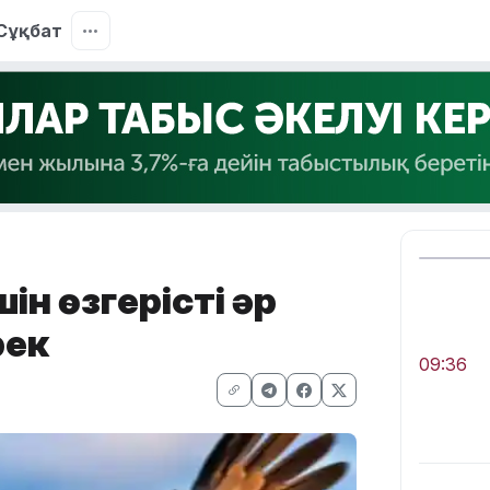
Сұқбат
ін өзгерісті әр
рек
09:36