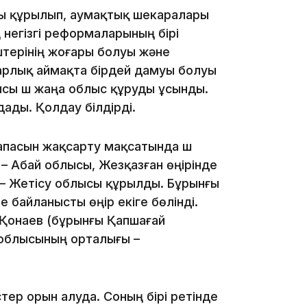
ры құрылып, аумақтық шекаралары
негізгі реформаларының бірі
штерінің жоғары болуы және
барлық аймақта бірдей дамуы болуы
сы үш жаңа облыс құруды ұсынды.
11:23
ды. Қолдау білдірді.
апасын жақсарту мақсатында үш
 – Абай облысы, Жезқазған өңірінде
 – Жетісу облысы құрылды. Бұрынғы
11:20
байланысты өңір екіге бөлінді.
Қонаев (бұрынғы Қапшағай
у облысының орталығы –
тер орын алуда. Соның бірі ретінде