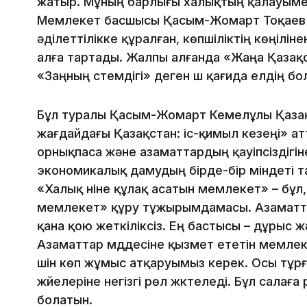
жатыр. Мұның барлығы халықтың қалауымен
Мемлекет басшысы Қасым-Жомарт Тоқаев т
әділеттілікке құралған, көпшіліктің көңілі
алға тартады. Жалпы алғанда «Жаңа Қазақс
«Заңның үстемдігі» деген үш қағида елдің 
Бұл туралы Қасым-Жомарт Кемелұлы Қазақ
жағдайдағы Қазақстан: іс-қимыл кезеңі» ат
орнықпаса және азаматтардың қауіпсіздігін
экономикалық дамудың бірде-бір міндеті 
«Халық үніне құлақ асатын мемлекет» – бұл,
мемлекет» құру тұжырымдамасы. Азаматта
қана қою жеткіліксіз. Ең бастысы – дұрыс 
Азаматтар мүддесіне қызмет ететін мемлек
үшін көп жұмыс атқаруымыз керек. Осы тұр
жүйелеріне негізгі рөл жүктеледі. Бұл салағ
болатын.