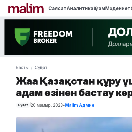
Саясат
Аналитика
Қоғам
Мәдениет
Басты
Сұқбат
Жаңа Қазақстан құру үш
адам өзінен бастау ке
20 мамыр, 2023
•
Malim Админ
Сұқбат