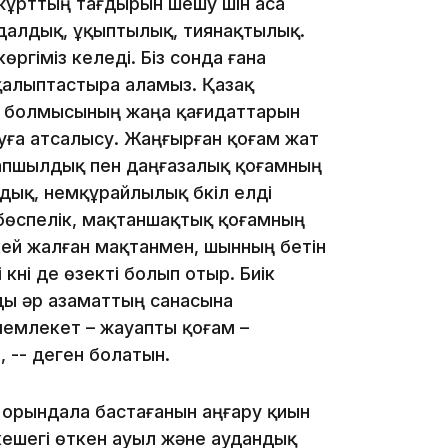
жұрттың тағдырын шешу үшін аса
адалдық, ұқыптылық, тиянақтылық.
16:33
өргіміз келеді. Біз сонда ғана
 қалыптастыра аламыз. Қазақ
лт болмысының жаңа қағидаттарын
уға атсалысу. Жаңғырған қоғам жат
апшылдық пен даңғазалық қоғамның
16:01
дық, немқұрайлылық бүкіл елді
 бөспелік, мақтаншақтық қоғамның
кей жалған мақтанмен, шынның бетін
күні де өзекті болып отыр. Биік
ды әр азаматтың санасына
15:33
 мемлекет – жауапты қоғам –
, -- деген болатын.
 орындала бастағанын аңғару қиын
15:04
 кешегі өткен ауыл және аудандық