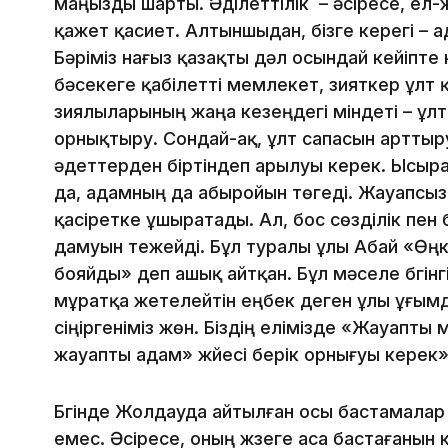
маңызды шарты. Әділеттілік – әсіресе, ел-
қажет қасиет. Алтыншыдан, бізге керегі – 
Бәріміз нағыз қазақты дәл осындай кейіпте к
бәсекеге қабілетті мемлекет, зияткер ұлт
зиялыларының жаңа кезеңдегі міндеті – ұ
орнықтыру. Сондай-ақ, ұлт сапасын арттыр
әдеттерден біртіндеп арылуы керек. Ысыр
да, адамның да абыройын төгеді. Жауапсыз
қасіретке ұшыратады. Ал, бос сөзділік пен
дамуын тежейді. Бұл туралы ұлы Абай «Өң
бояйды» деп ашық айтқан. Бұл мәселе бүгінгі 
мұратқа жетелейтін еңбек деген ұлы ұғым
сіңіргеніміз жөн. Біздің елімізде «Жауапты
жауапты адам» жүйесі берік орнығуы керек»
Бүгінде Жолдауда айтылған осы бастамалар
емес. Әсіресе, оның жүзеге аса бастағанын