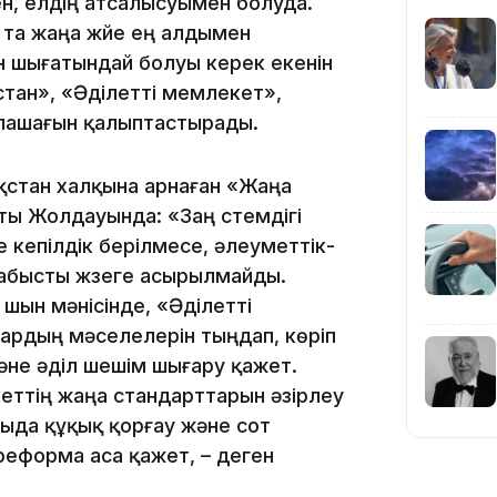
, елдің атсалысуымен болуда.
а жаңа жүйе ең алдымен
нен шығатындай болуы керек екенін
тан», «Әділетті мемлекет»,
болашағын қалыптастырады.
20:52
стан халқына арнаған «Жаңа
ты Жолдауында: «Заң үстемдігі
е кепілдік берілмесе, әлеуметтік-
табысты жүзеге асырылмайды.
 шын мәнісінде, «Әділетті
рдың мәселелерін тыңдап, көріп
және әділ шешім шығару қажет.
19:39
еттің жаңа стандарттарын әзірлеу
ғыда құқық қорғау және сот
а реформа аса қажет, – деген