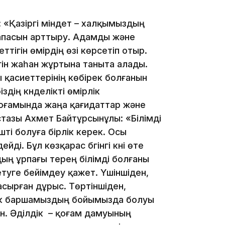
 «Қазіргі міндет – халқымыздың
18:45
апасын арттыру. Адамды және
тігін өмірдің өзі көрсетіп отыр.
гін жаһан жұртына таныта алады.
 қасиеттерінің көбірек болғанын
здің күнделікті өмірлік
қоғамында жаңа қағидаттар және
17:34
стазы Ахмет Байтұрсынұлы: «Білімді
үшті болуға бірлік керек. Осы
і. Бұл көзқарас бүгінгі күні өте
дың ұрпағы терең білімді болғаны
етуге бейімдеу қажет. Үшіншіден,
16:34
 асырған дұрыс. Төртіншіден,
лік баршамыздың бойымызда болуы
өн. Әділдік – қоғам дамуының