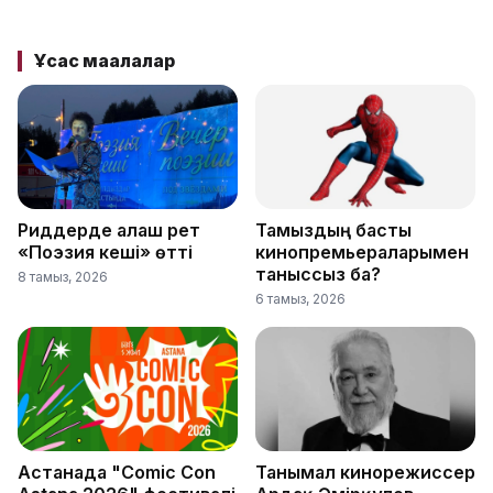
Ұқсас мақалалар
Риддерде алғаш рет
Тамыздың басты
«Поэзия кеші» өтті
кинопремьераларымен
таныссыз ба?
8 тамыз, 2026
6 тамыз, 2026
Астанада "Comic Con
Танымал кинорежиссер