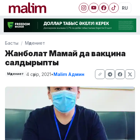
RU
Басты
Мәдениет
Жанболат Мамай да вакцина
салдырыпты
4 сәуір, 2021
•
Malim Админ
Мәдениет