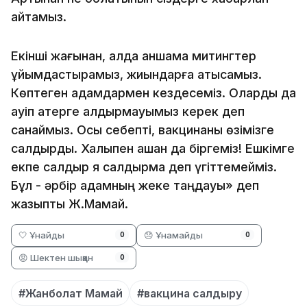
айтамыз.
Екінші жағынан, алда қаншама митингтер
ұйымдастырамыз, жиындарға қатысамыз.
Көптеген адамдармен кездесеміз. Оларды да
қауіп қатерге қалдырмауымыз керек деп
санаймыз. Осы себепті, вакцинаны өзімізге
салдырдық. Халықпен қашан да біргеміз! Ешкімге
екпе салдыр я салдырма деп үгіттемейміз.
Бұл - әрбір адамның жеке таңдауы» деп
жазыпты Ж.Мамай.
🤍 Ұнайды
😞 Ұнамайды
0
0
😡 Шектен шыққан
0
#Жанболат Мамай
#вакцина салдыру