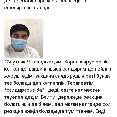
де Facebook парақшасында вакцина
салдырғанын жазды.
"Спутник V" салдырдым. Коронавирус өршіп
кеткенде, вакцина шықса салдырам деп ойлап
жүруші едім, вакцина салдырудың реті бұнша
тез болады деп күтпеппін. Терапевтім
"салдырасыз ба?" деді, сөзге келместен
тәуекел дедім. Белгілі дәрежеде реакция
болатынын да білем, дәл маған келгенде сол
реакция жеңіл болады деп үміттенем. Енді