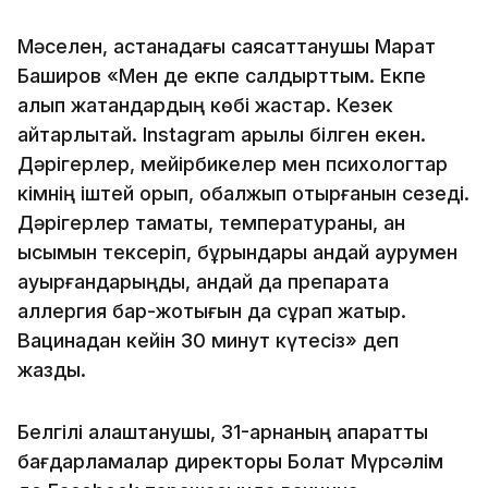
Мәселен, астанадағы саясаттанушы Марат
Баширов «Мен де екпе салдырттым. Екпе
алып жатқандардың көбі жастар. Кезек
айтарлықтай. Instagram арқылы білген екен.
Дәрігерлер, мейірбикелер мен психологтар
кімнің іштей қорқып, қобалжып отырғанын сезеді.
Дәрігерлер тамақты, температураны, қан
қысымын тексеріп, бұрындары қандай аурумен
ауырғандарыңды, қандай да препаратқа
аллергия бар-жоқтығын да сұрап жатыр.
Вацинадан кейін 30 минут күтесіз» деп
жазды.
Белгілі алаштанушы, 31-арнаның ақпараттық
бағдарламалар директоры Болат Мүрсәлім