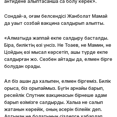
антидене қалыптасқанша сақ болу керек».
Сондай-ақ, қоғам белсендісі Жанболат Мамай
да уақыт созбай вакцина салдырып алыпты.
«Алматыда жаппай екпе салдыру басталды.
Бірақ, биліктің өзі үнсіз. Не Тоқаев, не Мамин, не
Цойдың өзі мысал көрсетіп, ашық түрде екпе
салдырған жоқ. Сөзбен айтады да, елмен бірге
болудан қорқады.
Ал біз қашан да халықпен, елмен біргеміз. Билік
қорықса, біз қорықпаймыз. Бүгін арнайы барып,
ресейлік Спутник вакцинасын бірнеше адам
барып өзімізге салдырдық. Халыққа не салып
жатқанын көрейік, оның әсерін білейік деп.
Артынан не болатынын сіздерге хабарлап