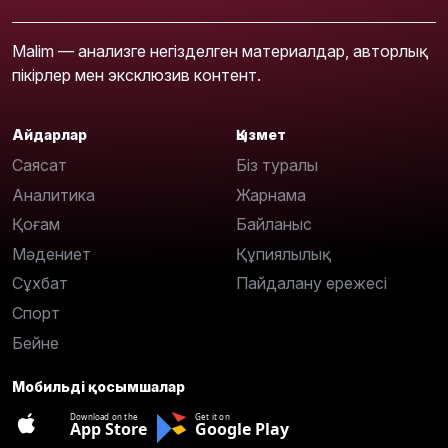
Malim — анализге негізделген материалдар, авторлық
пікірлер мен эксклюзив контент.
Айдарлар
Қызмет
Саясат
Біз туралы
Аналитика
Жарнама
Қоғам
Байланыс
Мәдениет
Құпиялылық
Сұхбат
Пайдалану ережесі
Спорт
Бейне
Мобильді қосымшалар
Download on the
Get it on
App Store
Google Play