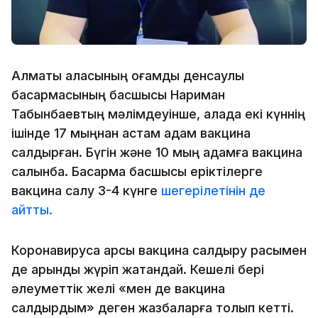
Алматы қаласының қоғамдық денсаулық
басқармасының басшысы Нариман
Табынбаевтың мәлімдеуінше, қалада екі күннің
ішінде 17 мыңнан астам адам вакцина
салдырған. Бүгін және 10 мың адамға вакцина
салынбақ. Басқарма басшысы еріктілерге
вакцина салу 3-4 күнге
шегерілетінін де
айтты.
Коронавирусқа қарсы вакцина салдыру расымен
де қарқынды жүріп жатқандай. Кешелі бері
әлеуметтік желі «мен де вакцина
салдырдым» деген жазбаларға толып кетті.