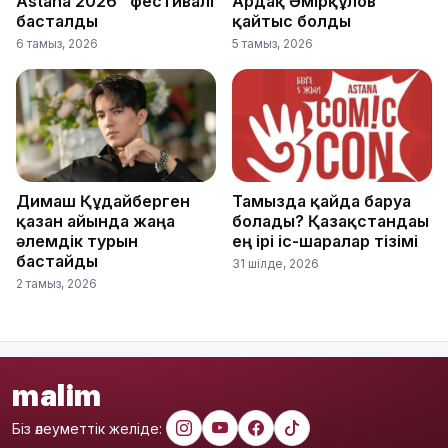
Astana 2026" фестивалі
Ардақ Әмірқұлов
басталды
қайтыс болды
6 тамыз, 2026
5 тамыз, 2026
Димаш Құдайберген
Тамызда қайда баруға
қазан айында жаңа
болады? Қазақстандағы
әлемдік турын
ең ірі іс-шаралар тізімі
бастайды
31 шілде, 2026
2 тамыз, 2026
malim
Біз әлеуметтік желіде: