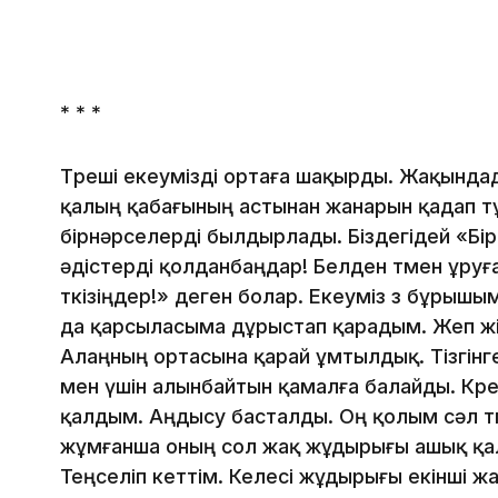
* * *
Төреші екеумізді ортаға шақырды. Жақындад
қалың қабағының астынан жанарын қадап тұр.
бірнәрселерді былдырлады. Біздегідей «Бір
әдістерді қолданбаңдар! Белден төмен ұру
өткізіңдер!» деген болар. Екеуміз өз бұрыш
да қарсыласыма дұрыстап қарадым. Жеп жібе
Алаңның ортасына қарай ұмтылдық. Тізгінге 
мен үшін алынбайтын қамалға балайды. Көрерм
қалдым. Аңдысу басталды. Оң қолым сәл төме
жұмғанша оның сол жақ жұдырығы ашық қал
Теңселіп кеттім. Келесі жұдырығы екінші жа