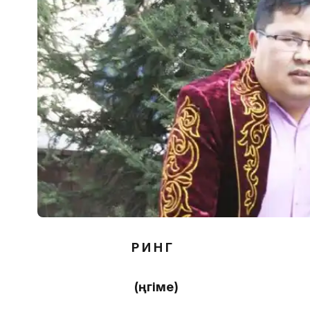
Р И Н Г
(Әңгіме)