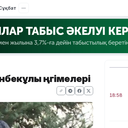
Сұқбат
бекұлы әңгімелері
18:58