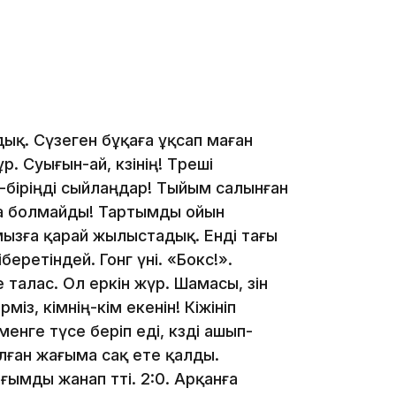
10:56
ық. Сүзеген бұқаға ұқсап маған
 Суығын-ай, көзінің! Төреші
09:36
-біріңді сыйлаңдар! Тыйым салынған
ға болмайды! Тартымды ойын
ымызға қарай жылыстадық. Енді тағы
ретіндей. Гонг үні. «Бокс!».
талас. Ол еркін жүр. Шамасы, өзін
08:36
із, кімнің-кім екенін! Кіжініп
нге түсе беріп еді, көзді ашып-
ған жағыма сақ ете қалды.
ғымды жанап өтті. 2:0. Арқанға