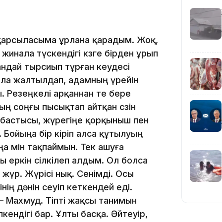
15:55
ы қарсыласыма ұрлана қарадым. Жоқ,
инала түскендігі көзге бірден ұрып
андай тырсиып тұрған кеудесі
ла жалтылдап, адамның үрейін
 Резеңкелі арқаннан өте бере
 соңғы пысықтап айтқан сөзін
14:26
 бастысы, жүрегіңе қорқыныш пен
у. Бойыңа бір кіріп алса құтылуың
ңа мін тақпаймын. Тек ашуға
ы еркін сілкілеп алдым. Ол болса
жүр. Жүрісі нық. Сенімді. Осы
ің дәнін сеуіп кеткендей еді.
і – Махмуд. Тіпті жақсы танимын
ендігі бар. Ұлты басқа. Әйтеуір,
13:39