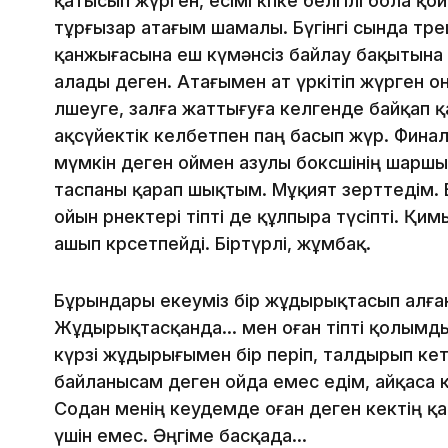
қатысып жүрген, есімі көпке белгілі бола қо
тұрғызар атағым шамалы. Бүгінгі сында төре
қанжығасына еш күмәнсіз байлау бақытына 
алады деген. Атағымен ат үркітіп жүрген о
өлшеуге, залға жаттығуға келгенде байқап 
ақсүйектік келбетпен паң басып жүр. Фин
мүмкін деген оймен азулы боксшінің шаршы 
таспаны қарап шықтым. Мұқият зерттедім. Б
ойын өрнектері тіпті де құлпыра түсіпті. Қ
ашып көрсетпейді. Біртүрлі, жұмбақ.
Бұрындары екеуміз бір жұдырықтасып алған
Жұдырықтасқанда... мен оған тіпті қолымды
күрзі жұдырығымен бір періп, талдырып кетк
байланысам деген ойда емес едім, айқаса
Содан менің кеудемде оған деген кектің қа
үшін емес. Әңгіме басқада...