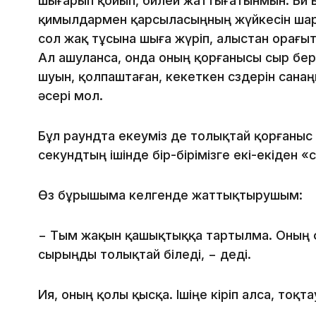
шығарып қойып, билей жаттығатынмын. Би 
қимылдармен қарсыласыңның жүйкесін шарш
сол жақ тұсына шыға жүріп, алыстан орағы
Ал ашуланса, онда оның қорғанысы сыр бер
шуын, қолпаштаған, кекеткен сөздерін сана
әсері мол.
Бұл раундта екеуміз де толықтай қорғаныс 
секундтың ішінде бір-бірімізге екі-екіден «
Өз бұрышыма келгенде жаттықтырушым:
− Тым жақын қашықтыққа тартылма. Оның ф
сырыңды толықтай біледі, − деді.
Ия, оның қолы қысқа. Ішіңе кіріп алса, тоқ