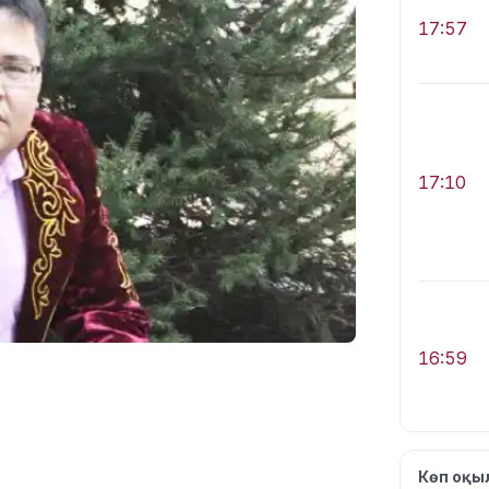
17:57
17:10
16:59
Көп оқ