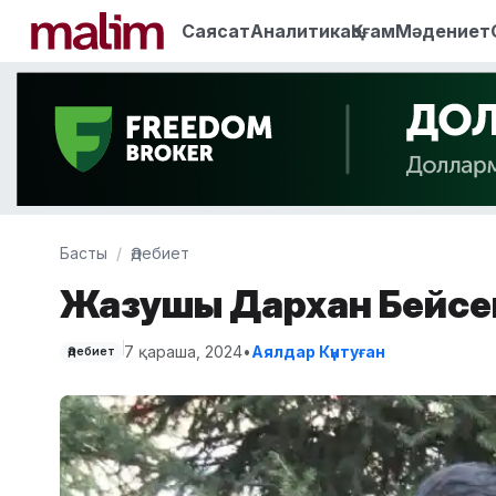
Саясат
Аналитика
Қоғам
Мәдениет
Басты
Әдебиет
Жазушы Дархан Бейсен
7 қараша, 2024
•
Аялдар Күнтуған
Әдебиет