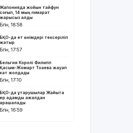
19 мың
Жапонияда жойқын тайфун
гектар
соғып, 14 мың ғимарат
аумақта
жарықсыз қалды
қарасора
Бүгін, 18:58
өседі
БҚО-да ет өнімдері тексеріліп
«Әділет»
жатыр
партиясы:
Бүгін, 17:57
Қазақстан
– зайырлы
Бельгия Королі Филипп
мемлекет,
Қасым-Жомарт Тоқаевқа жауап
ал «Заң
хат жолдады
және тәртіп»
Бүгін, 17:10
қағидаты
баршаға
міндетті
БҚО-да құтқарушылар Жайықта
ер адамды ажалдан
арашалады
Украина
Бүгін, 16:59
Сызрань
және
Кубаньдағы
мұнай