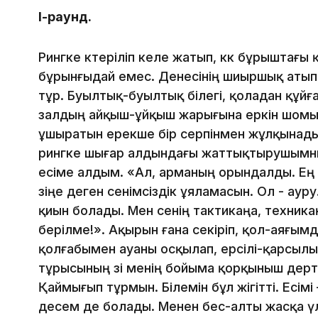
І-раунд.
Рингке көтеріліп келе жатып, көк бұрыштағ
бұрынғыдай емес. Денесінің шиыршық атып ж
тұр. Буылтық-буылтық білегі, қоладан құйғ
залдың айқыш-ұйқыш жарығына еркін шомы
ұшыратын ерекше бір серпінмен жұлқынады.
рингке шығар алдындағы жаттықтырушымның
есіме алдым. «Ал, арманың орындалды. Ең
өзіңе деген сенімсіздік ұяламасын. Ол - аур
қиын болады. Мен сенің тактикаңа, техника
берілме!». Ақырын ғана секіріп, қол-аяғымд
қолғабымен ауаны осқылап, ерсілі-қарсылы 
тұрысының өзі менің бойыма қорқыныш дертін
Қаймығып тұрмын. Білемін бұл жігітті. Есім
десем де болады. Менен бес-алты жасқа үлк