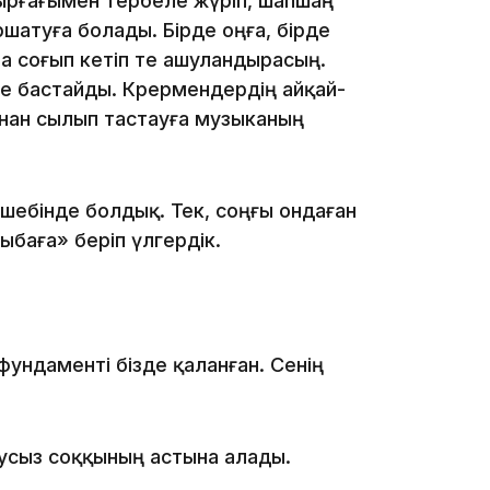
ырғағымен тербеле жүріп, шапшаң
20:52
атуға болады. Бірде оңға, бірде
та соғып кетіп те ашуландырасың.
е бастайды. Көрермендердің айқай-
ңнан сылып тастауға музыканың
шебінде болдық. Тек, соңғы ондаған
19:39
сыбаға» беріп үлгердік.
ундаменті бізде қаланған. Сенің
18:45
таусыз соққының астына алады.