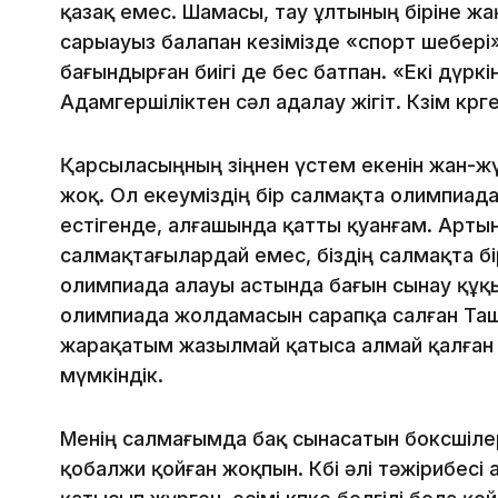
қазақ емес. Шамасы, тау ұлтының біріне жақы
сарыауыз балапан кезімізде «спорт шебері» 
бағындырған биігі де бес батпан. «Екі дүр
Адамгершіліктен сәл адалау жігіт. Көзім көрге
Қарсыласыңның өзіңнен үстем екенін жан-ж
жоқ. Ол екеуміздің бір салмақта олимпиа
естігенде, алғашында қатты қуанғам. Арты
салмақтағылардай емес, біздің салмақта бі
олимпиада алауы астында бағын сынау құқ
олимпиада жолдамасын сарапқа салған Таш
жарақатым жазылмай қатыса алмай қалған 
мүмкіндік.
Менің салмағымда бақ сынасатын боксшілерд
қобалжи қойған жоқпын. Көбі әлі тәжірибесі 