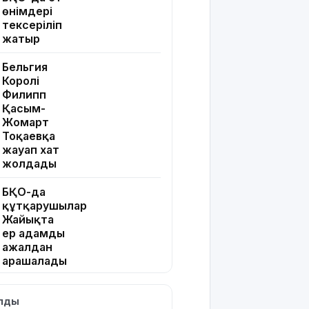
өнімдері
тексеріліп
жатыр
Бельгия
Королі
Филипп
Қасым-
Жомарт
Тоқаевқа
жауап хат
жолдады
БҚО-да
құтқарушылар
Жайықта
ер адамды
ажалдан
арашалады
Жамбыл
ылды
облысында