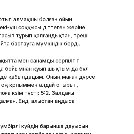
23:40
ыртып алмақшы болған ойын
, екі-үш соққысы діттеген жеріне
қтасып тұрып қалғандықтан, төреші
йта бастауға мүмкіндік берді.
21:59
ақытта мен санамды серпілтіп
 да бойымнан қуып шықтым да бұл
тінде қабылдадым. Оның маған дүрсе
 оң қолыммен алдай отырып,
21:00
ға көзім түсті: 5:2. Залдағы
алған. Енді алыстан аңдыса
күмбірлі күйдің барынша дауысын