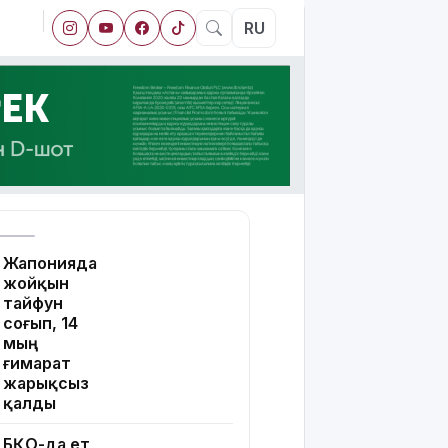
RU
Жапонияда
жойқын
тайфун
соғып, 14
мың
ғимарат
жарықсыз
қалды
БҚО-да ет