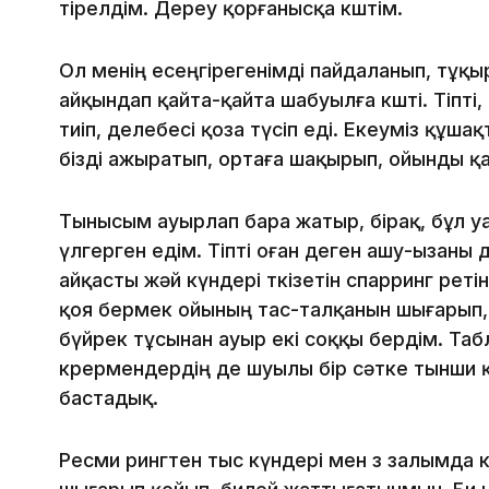
тірелдім. Дереу қорғанысқа көштім.
Ол менің есеңгірегенімді пайдаланып, тұқ
айқындап қайта-қайта шабуылға көшті. Тіпті
тиіп, делебесі қоза түсіп еді. Екеуміз құша
бізді ажыратып, ортаға шақырып, ойынды қа
Тынысым ауырлап бара жатыр, бірақ, бұл у
үлгерген едім. Тіпті оған деген ашу-ызаны
айқасты жәй күндері өткізетін спарринг ре
қоя бермек ойының тас-талқанын шығарып,
бүйрек тұсынан ауыр екі соққы бердім. Табло
көрермендердің де шуылы бір сәтке тынши қ
бастадық.
Ресми рингтен тыс күндері мен өз залымда 