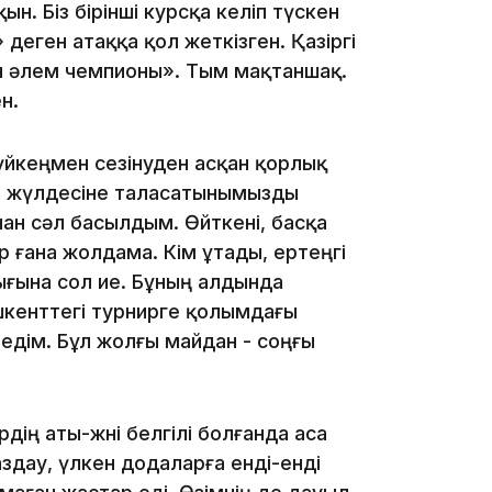
н. Біз бірінші курсқа келіп түскен
деген атаққа қол жеткізген. Қазіргі
кін әлем чемпионы». Тым мақтаншақ.
н.
үйкеңмен сезінуден асқан қорлық
да жүлдесіне таласатынымызды
13:00
нан сәл басылдым. Өйткені, басқа
р ғана жолдама. Кім ұтады, ертеңгі
ығына сол ие. Бұның алдында
кенттегі турнирге қолымдағы
едім. Бұл жолғы майдан - соңғы
12:40
ің аты-жөні белгілі болғанда аса
аздау, үлкен додаларға енді-енді