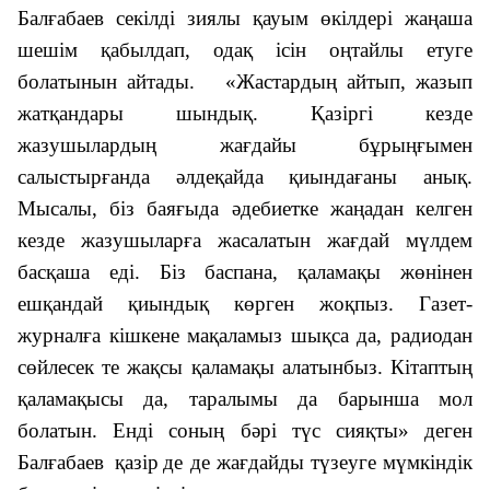
Балғабаев секілді зиялы қауым өкілдері жаңаша
шешім қабылдап, одақ ісін оңтайлы етуге
болатынын айтады. «
Жастардың айтып, жазып
жатқандары шындық. Қазіргі кезде
жазушылардың жағдайы бұрыңғымен
салыстырғанда әлдеқайда қиындағаны анық.
Мысалы, біз баяғыда әдебиетке жаңадан келген
кезде жазушыларға жасалатын жағдай мүлдем
басқаша еді. Біз баспана, қаламақы жөнінен
ешқандай қиындық көрген жоқпыз. Газет-
журналға кішкене мақаламыз шықса да, радиодан
сөйлесек те жақсы қаламақы алатынбыз. Кітаптың
қаламақысы да, таралымы да барынша мол
болатын. Енді соның бәрі түс сияқты
» деген
Балғабаев
қазір
де де жағдайды түзеуге
мүмкіндік