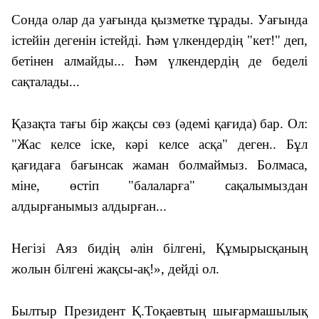
Сонда олар да уағында қызметке тұрады. Уағында
істейін дегенін істейді. Һәм үлкендердің "кет!" деп,
бетінен алмайды... Һәм үлкендердің де беделі
сақталады...
Қазақта тағы бір жақсы сөз (әдемі қағида) бар. Ол:
"Жас келсе іске, кәрі келсе асқа" деген.. Бұл
қағидаға бағынсак жаман болмаймыз. Болмаса,
міне, өстіп "балаларға" сақалымыздан
алдырғанымыз алдырған...
Негізі Аяз бидің әлін білгені, Құмырысқаның
жолын білгені жақсы-ақ!
», дейді ол.
Былтыр Президент Қ.Тоқаевтың
шығармашылық