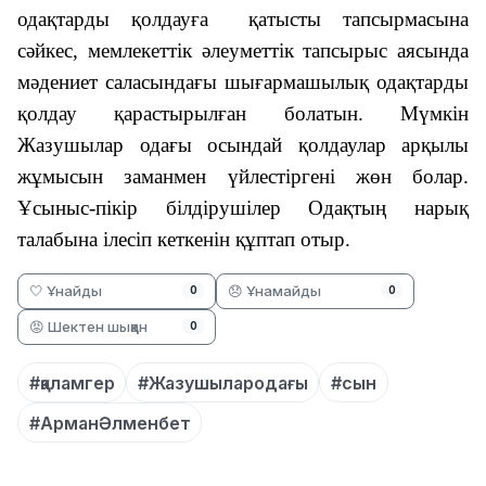
одақтарды қолдау
ға
қатысты тапсырмасына
сәйкес, мемлекеттік әлеуметтік тапсырыс аясында
мәдениет саласындағы шығармашылық одақтарды
қолдау қарастырылған
болатын. Мүмкін
Жазушылар одағы осындай қолдаулар арқылы
жұмысын заманмен үйлестіргені жөн болар.
Ұсыныс-пікір білдірушілер Одақтың нарық
талабына ілесіп кеткенін құптап отыр.
🤍 Ұнайды
😞 Ұнамайды
0
0
😡 Шектен шыққан
0
#қаламгер
#Жазушылародағы
#сын
#АрманӘлменбет