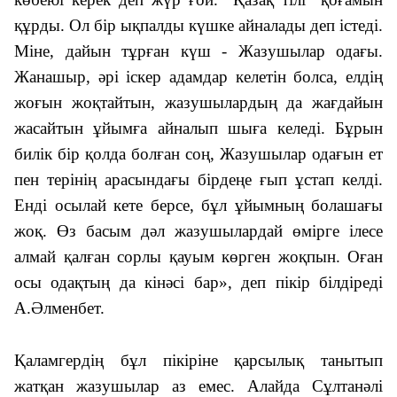
құрды. Ол бір ықпалды күшке айналады деп істеді.
Міне, дайын тұрған күш - Жазушылар одағы.
Жанашыр, әрі іскер адамдар келетін болса, елдің
жоғын жоқтайтын, жазушылардың да жағдайын
жасайтын ұйымға айналып шыға келеді. Бұрын
билік бір қолда болған соң, Жазушылар одағын ет
пен терінің арасындағы бірдеңе ғып ұстап келді.
Енді осылай кете берсе, бұл ұйымның болашағы
жоқ. Өз басым дәл жазушылардай өмірге ілесе
алмай қалған сорлы қауым көрген жоқпын. Оған
осы одақтың да кінәсі бар
», деп пікір білдіреді
А.Әлменбет.
Қаламгердің бұл пікіріне қарсылық танытып
жатқан жазушылар аз емес. Алайда Сұлтанәлі