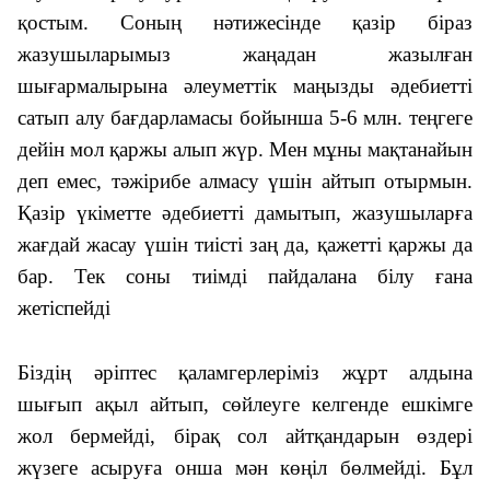
қостым. Соның нәтижесінде қазір біраз
жазушыларымыз жаңадан жазылған
шығармалырына әлеуметтік маңызды әдебиетті
сатып алу бағдарламасы бойынша 5-6 млн. теңгеге
дейін мол қаржы алып жүр. Мен мұны мақтанайын
деп емес, тәжірибе алмасу үшін айтып отырмын.
Қазір үкіметте әдебиетті дамытып, жазушыларға
жағдай жасау үшін тиісті заң да, қажетті қаржы да
бар. Тек соны тиімді пайдалана білу ғана
жетіспейді
Біздің әріптес қаламгерлеріміз жұрт алдына
шығып ақыл айтып, сөйлеуге келгенде ешкімге
жол бермейді, бірақ сол айтқандарын өздері
жүзеге асыруға онша мән көңіл бөлмейді. Бұл