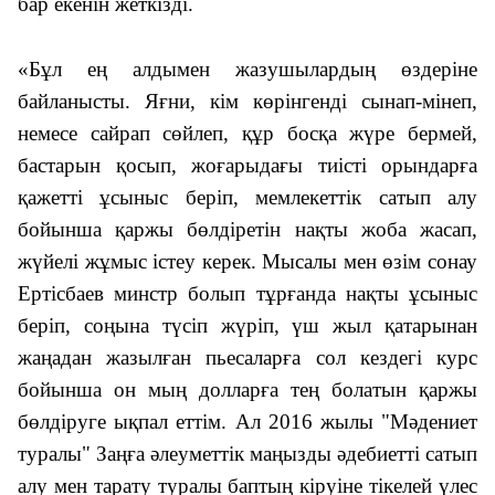
бар екенін жеткізді.
«
Бұл ең алдымен жазушылардың өздеріне
байланысты. Яғни, кім көрінгенді сынап-мінеп,
немесе сайрап сөйлеп, құр босқа жүре бермей,
бастарын қосып, жоғарыдағы тиісті орындарға
қажетті ұсыныс беріп, мемлекеттік сатып алу
бойынша қаржы бөлдіретін нақты жоба жасап,
жүйелі жұмыс істеу керек. Мысалы мен өзім сонау
Ертісбаев минстр болып тұрғанда нақты ұсыныс
беріп, соңына түсіп жүріп, үш жыл қатарынан
жаңадан жазылған пьесаларға сол кездегі курс
бойынша он мың долларға тең болатын қаржы
бөлдіруге ықпал еттім. Ал 2016 жылы "Мәдениет
туралы" Заңға әлеуметтік маңызды әдебиетті сатып
алу мен тарату туралы баптың кіруіне тікелей үлес