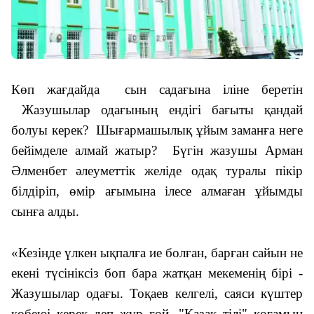
Көп жағдайда сын садағына іліне беретін
Жазушылар одағының ендігі бағыты қандай
болуы керек? Шығармашылық ұйым заманға неге
бейімделе алмай жатыр? Бүгін жазушы Арман
Әлменбет әлеуметтік желіде одақ туралы пікір
білдіріп, өмір ағымына ілесе алмаған ұйымды
сынға алды.
«
Кезінде үлкен ықпалға ие болған, барған сайын не
екені түсініксіз боп бара жатқан мекеменің бірі -
Жазушылар одағы.
Тоқаев келгелі, саяси күштер
көбеюі керек деп жүр ғой. "Қазақ тілі" қоғамын