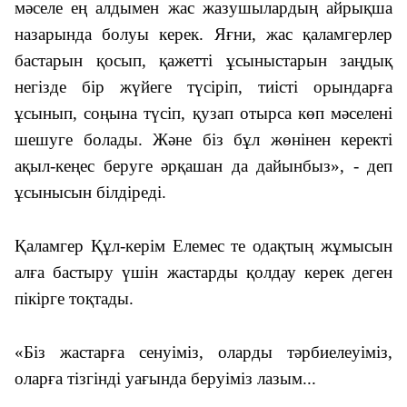
мәселе ең алдымен жас жазушылардың айрықша
назарында болуы керек. Яғни, жас қаламгерлер
бастарын қосып, қажетті ұсыныстарын заңдық
негізде бір жүйеге түсіріп, тиісті орындарға
ұсынып, соңына түсіп, қузап отырса көп мәселені
шешуге болады. Және біз бұл жөнінен керекті
ақыл-кеңес беруге әрқашан да дайынбыз
», - деп
ұсынысын білдіреді.
Қаламгер Құл-керім Елемес те одақтың жұмысын
алға бастыру үшін жастарды қолдау керек деген
пікірге тоқтады.
«
Біз жастарға сенуіміз, оларды тәрбиелеуіміз,
оларға тізгінді уағында беруіміз лазым...