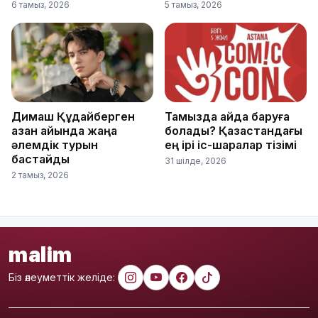
6 тамыз, 2026
5 тамыз, 2026
Димаш Құдайберген
Тамызда қайда баруға
қазан айында жаңа
болады? Қазақстандағы
әлемдік турын
ең ірі іс-шаралар тізімі
бастайды
31 шілде, 2026
2 тамыз, 2026
malim
Біз әлеуметтік желіде: