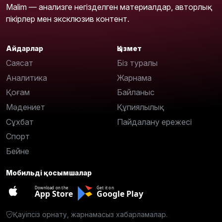
Malim — анализге негізделген материалдар, авторлық
пікірлер мен эксклюзив контент.
Айдарлар
Қызмет
Саясат
Біз туралы
Аналитика
Жарнама
Қоғам
Байланыс
Мәдениет
Құпиялылық
Сұхбат
Пайдалану ережесі
Спорт
Бейне
Мобильді қосымшалар
Download on the
Get it on
App Store
Google Play
Қауіпсіз орнату, жарнамасыз хабарламалар.