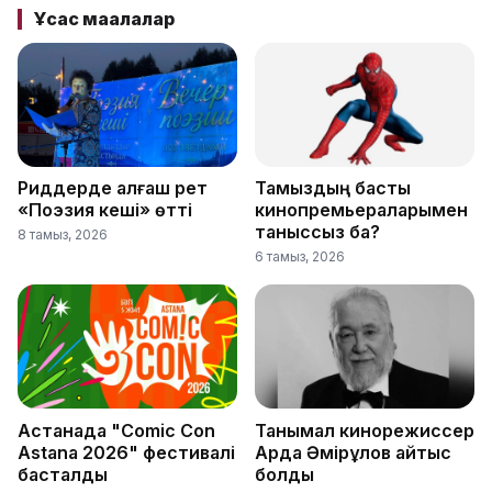
Ұқсас мақалалар
Риддерде алғаш рет
Тамыздың басты
«Поэзия кеші» өтті
кинопремьераларымен
таныссыз ба?
8 тамыз, 2026
6 тамыз, 2026
Астанада "Comic Con
Танымал кинорежиссер
Astana 2026" фестивалі
Ардақ Әмірқұлов қайтыс
басталды
болды