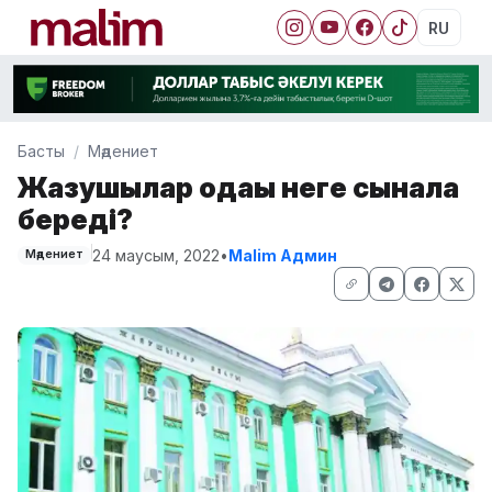
RU
Басты
Мәдениет
Жазушылар одағы неге сынала
береді?
24 маусым, 2022
•
Malim Админ
Мәдениет